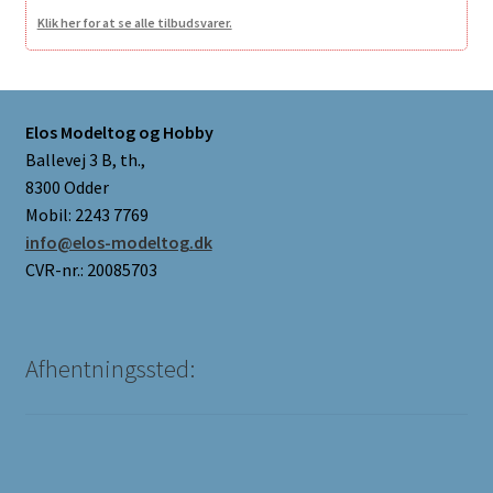
Klik her for at se alle tilbudsvarer.
Elos Modeltog og Hobby
Ballevej 3 B, th.,
8300 Odder
Mobil: 2243 7769
info@elos-modeltog.dk
CVR-nr.: 20085703
Afhentningssted: