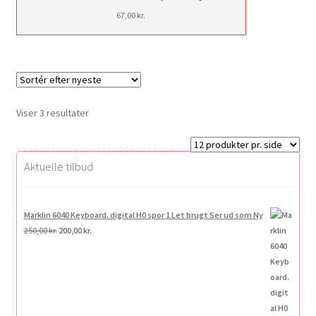
67,00
kr.
Sorteret
Viser 3 resultater
efter
seneste
Aktuelle tilbud
Marklin 6040 Keyboard. digital H0 spor 1 Let brugt Ser ud som Ny
Den
Den
250,00
kr.
200,00
kr.
oprindelige
aktuelle
pris
pris
var:
er:
250,00 kr..
200,00 kr..