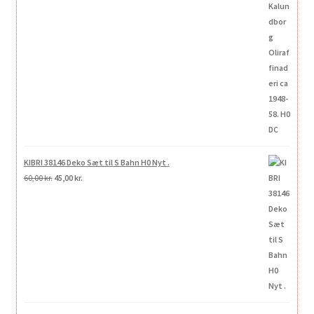
KIBRI 38146 Deko Sæt til S Bahn H0 Nyt .
Den
Den
60,00
kr.
45,00
kr.
oprindelige
aktuelle
pris
pris
var:
er:
60,00 kr..
45,00 kr..