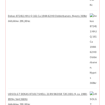
Dekas 872411 HHJ Q 161 Ca 1944-62 H0 Odderbanen. Nypris 369kr
Den
Den
369,00
kr.
295,00
kr.
oprindelige
aktuelle
pris
pris
var:
er:
369,00 kr..
295,00 kr..
UDSOLGT DEKAS 871017 SHELL 21 RIV 86 DSB 720 2 831-9, ca. 1980-
89 Ny. Vejl 368 Kr
Den
Den
368,00
kr.
295,00
kr.