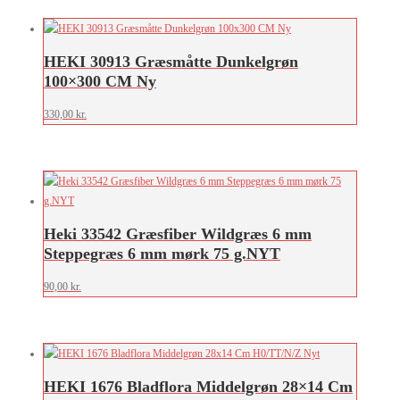
HEKI 30913 Græsmåtte Dunkelgrøn
100×300 CM Ny
330,00
kr.
Heki 33542 Græsfiber Wildgræs 6 mm
Steppegræs 6 mm mørk 75 g.NYT
90,00
kr.
HEKI 1676 Bladflora Middelgrøn 28×14 Cm