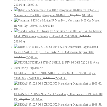
var:
Den
er:
Den
210,00
kr.
126,00
kr.
250,00 kr..
oprindelige
200,00 kr..
aktuelle
Heljan 217
pris
pris
Den
Den
Sommerhus i Træ H0 Nyt byggesæt 18-10-6 cm
175,00
kr.
105,00
kr.
var:
er:
oprindelige
aktuelle
Viessmann 8403 Car Motion
210,00 kr..
126,00 kr..
Den
Den
pris
pris
IR Mini Nyt .
269,00
kr.
200,00
kr.
oprindelige
aktuelle
var:
er:
Marklin
pris
pris
175,00 kr..
105,00 kr..
94345 DSB Kosangas Som Ny i Æske H0 . Vejl 349 Kr.
349,00
kr.
Den
Den
var:
er:
299,00
kr.
oprindelige
aktuelle
269,00 kr..
200,00 kr..
pris
pris
Dekas 872411 HHJ Q 161 Ca 1944-62 H0 Odderbanen. Nypris 369kr
var:
er:
Den
Den
369,00
kr.
295,00
kr.
349,00 kr..
299,00 kr..
oprindelige
aktuelle
pris
pris
var:
er:
UDSOLGT DEKAS 871017 SHELL 21 RIV 86 DSB 720 2 831-9, ca.
369,00 kr..
295,00 kr..
Den
Den
1980-89 Ny. Vejl 368 Kr
368,00
kr.
295,00
kr.
oprindelige
aktuelle
pris
pris
var:
er:
DEKAS 871028 DSB ZE 502 553 Kalundborg Oliraffinaderi ca 1963-66. H0
Den
Den
368,00 kr..
295,00 kr..
DC
379,00
kr.
305,00
kr.
oprindelige
aktuelle