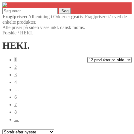
Søg
Søg
efter:
Fragtpriser:
Afhentning i Odder er
gratis
. Fragtpriser står ved de
enkelte produkter.
Alle priser på siden vises inkl. dansk moms.
Forside
/
HEKI.
HEKI.
1
2
3
4
…
6
7
8
→