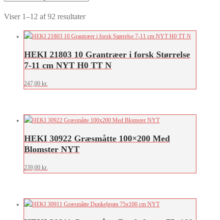
Sorteret
Viser 1–12 af 92 resultater
efter
seneste
HEKI 21803 10 Grantræer i forsk Størrelse
7-11 cm NYT H0 TT N
247,00
kr.
HEKI 30922 Græsmåtte 100×200 Med
Blomster NYT
239,00
kr.