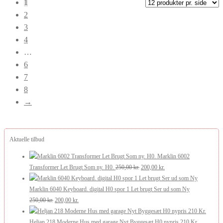
1
seneste
2
3
4
…
6
7
8
→
Aktuelle tilbud
Marklin 6002
Den
Den
Transformer Let Brugt Som ny. H0.
250,00
kr.
200,00
kr.
oprindelige
aktuelle
pris
pris
Marklin 6040 Keyboard. digital H0 spor 1 Let brugt Ser ud som Ny
Den
Den
var:
er:
250,00
kr.
200,00
kr.
oprindelige
aktuelle
250,00 kr..
200,00 kr..
pris
pris
Heljan 218 Moderne Hus med garage Nyt Byggesæt H0 nypris 210 Kr.