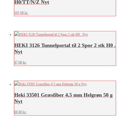
H0/TT/N/Z Nyt
101,00
kr.
HEKI 3126 Tunnelportal til 2 Spor 2 stk H0 .
Nyt
47,00
kr.
Heki 33501 Græsfiber 4,5 mm Helgrøn 50 g
Nyt
68,00
kr.