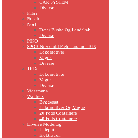
CAR SYSTEM
Diverse
Kibri
Busch
Noch
Træer Buske Og Landskab
Diverse
PIKO
SPOR N: Arnold Fleichsmann TRIX
Lokomotiver
Vogne
Diverse
TRIX
Lokomotiver
Vogne
Diverse
Viessmann
Walthers
Byggesæt
Lokomotiver Og Vogne
20 Fods Containere
40 Fods Containere
Diverse Modeltog
Lilleput
Elektrotren