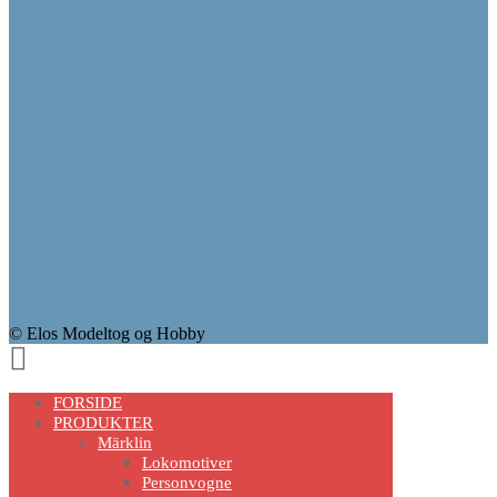
© Elos Modeltog og Hobby
Scroll
Up
FORSIDE
PRODUKTER
Märklin
Lokomotiver
Personvogne