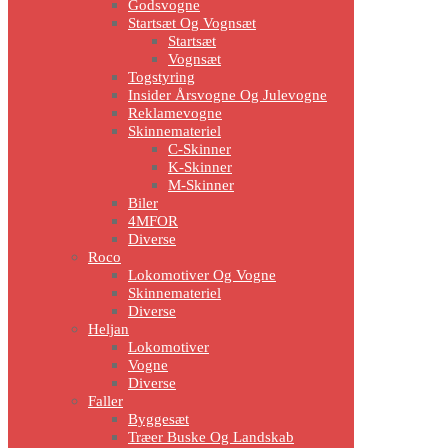
Godsvogne
Startsæt Og Vognsæt
Startsæt
Vognsæt
Togstyring
Insider Årsvogne Og Julevogne
Reklamevogne
Skinnemateriel
C-Skinner
K-Skinner
M-Skinner
Biler
4MFOR
Diverse
Roco
Lokomotiver Og Vogne
Skinnemateriel
Diverse
Heljan
Lokomotiver
Vogne
Diverse
Faller
Byggesæt
Træer Buske Og Landskab