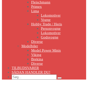
Fleischmann
Primex
Lima
Lokomotiver
Vogne
Hobby Trade / Heris
Personvogne
Lokomotiver
Godsvogne
Diverse
Modelbiler
Model Power Minis
Viking
Brekina
Diverse
TILBUDSVARER
SÅDAN HANDLER DU!
Search