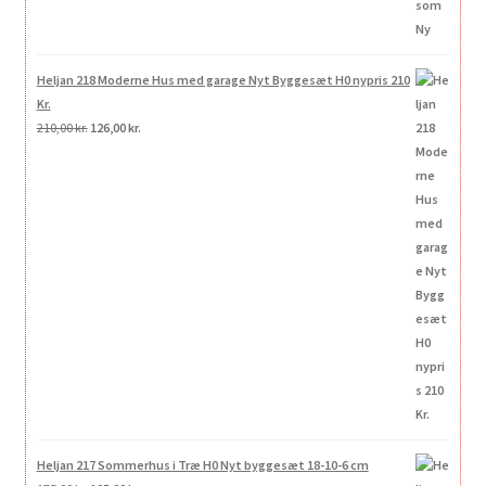
Heljan 218 Moderne Hus med garage Nyt Byggesæt H0 nypris 210
Kr.
Den
Den
210,00
kr.
126,00
kr.
oprindelige
aktuelle
pris
pris
var:
er:
210,00 kr..
126,00 kr..
Heljan 217 Sommerhus i Træ H0 Nyt byggesæt 18-10-6 cm