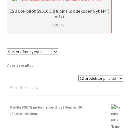
ESU Lok pilot 59610 5,0 8 pins lok dekoder Nyt M4 (
mfx)
319,00
kr.
Viser 1 resultat
Aktuelle tilbud
Marklin 6002 Transformer Let Brugt Som ny. H0.
Den
Den
250,00
kr.
200,00
kr.
oprindelige
aktuelle
pris
pris