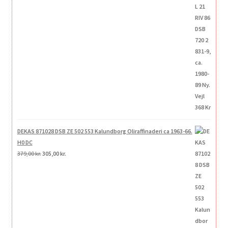
DEKAS 871028 DSB ZE 502 553 Kalundborg Oliraffinaderi ca 1963-66.
H0 DC
Den
Den
379,00
kr.
305,00
kr.
oprindelige
aktuelle
pris
pris
var:
er:
379,00 kr..
305,00 kr..