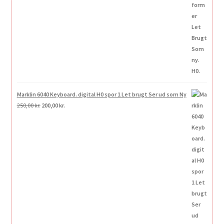
var:
er:
250,00 kr..
200,00 kr..
Marklin 6040 Keyboard. digital H0 spor 1 Let brugt Ser ud som Ny
Den
Den
250,00
kr.
200,00
kr.
oprindelige
aktuelle
pris
pris
var:
er:
250,00 kr..
200,00 kr..