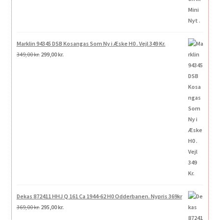
Marklin 94345 DSB Kosangas Som Ny i Æske H0 . Vejl 349 Kr.
Den
Den
349,00
kr.
299,00
kr.
oprindelige
aktuelle
pris
pris
var:
er:
349,00 kr..
299,00 kr..
Dekas 872411 HHJ Q 161 Ca 1944-62 H0 Odderbanen. Nypris 369kr
Den
Den
369,00
kr.
295,00
kr.
oprindelige
aktuelle