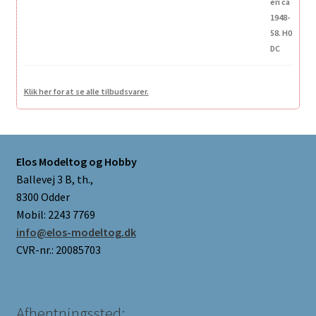
Klik her for at se alle tilbudsvarer.
Elos Modeltog og Hobby
Ballevej 3 B, th.,
8300 Odder
Mobil: 2243 7769
info@elos-modeltog.dk
CVR-nr.: 20085703
Afhentningssted: