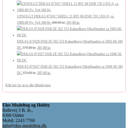
349,00 kr..
299,00 kr..
oprindelige
aktuelle
pris
pris
var:
er:
UDSOLGT DEKAS 871017 SHELL 21 RIV 86 DSB 720 2 831-9, ca.
369,00 kr..
295,00 kr..
Den
Den
1980-89 Ny. Vejl 368 Kr
368,00
kr.
295,00
kr.
oprindelige
aktuelle
pris
pris
var:
er:
DEKAS 871028 DSB ZE 502 553 Kalundborg Oliraffinaderi ca 1963-66. H0
Den
Den
368,00 kr..
295,00 kr..
DC
379,00
kr.
305,00
kr.
oprindelige
aktuelle
pris
pris
var:
er:
DEKAS 871027 DSB ZE 502 552 Kalundborg Oliraffinaderi ca 1948-58. H0
379,00 kr..
Den
305,00 kr..
Den
DC
379,00
kr.
305,00
kr.
oprindelige
aktuelle
Klik her for at se alle tilbudsvarer.
pris
pris
var:
er:
379,00 kr..
305,00 kr..
Elos Modeltog og Hobby
Ballevej 3 B, th.,
8300 Odder
Mobil: 2243 7769
info@elos-modeltog.dk