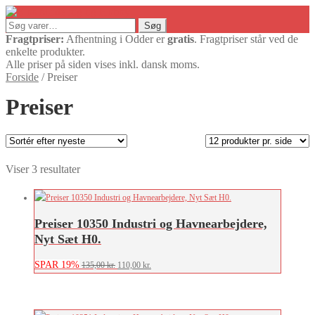
Søg
Søg
efter:
Fragtpriser:
Afhentning i Odder er
gratis
. Fragtpriser står ved de
enkelte produkter.
Alle priser på siden vises inkl. dansk moms.
Forside
/
Preiser
Preiser
Sorteret
Viser 3 resultater
efter
seneste
Preiser 10350 Industri og Havnearbejdere,
Nyt Sæt H0.
SPAR 19%
Den
Den
135,00
kr.
110,00
kr.
oprindelige
aktuelle
pris
pris
var:
er: