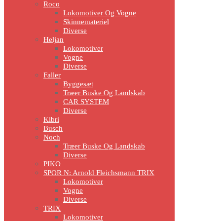
Roco
Lokomotiver Og Vogne
Skinnemateriel
Diverse
Heljan
Lokomotiver
Vogne
Diverse
Faller
Byggesæt
Træer Buske Og Landskab
CAR SYSTEM
Diverse
Kibri
Busch
Noch
Træer Buske Og Landskab
Diverse
PIKO
SPOR N: Arnold Fleichsmann TRIX
Lokomotiver
Vogne
Diverse
TRIX
Lokomotiver