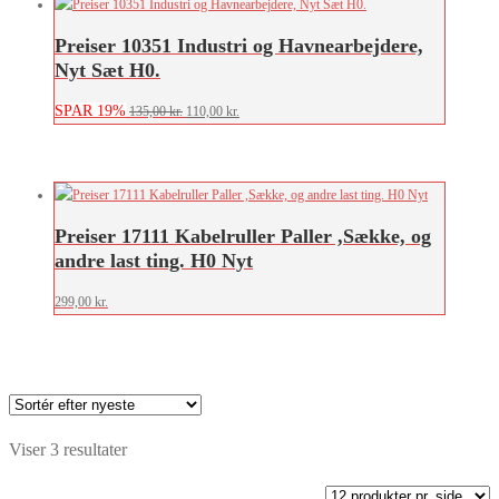
135,00 kr..
110,00 kr..
Preiser 10351 Industri og Havnearbejdere,
Nyt Sæt H0.
SPAR 19%
Den
Den
135,00
kr.
110,00
kr.
oprindelige
aktuelle
pris
pris
var:
er:
135,00 kr..
110,00 kr..
Preiser 17111 Kabelruller Paller ,Sække, og
andre last ting. H0 Nyt
299,00
kr.
Sorteret
Viser 3 resultater
efter