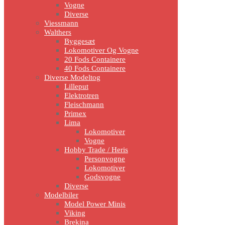
Vogne
Diverse
Viessmann
Walthers
Byggesæt
Lokomotiver Og Vogne
20 Fods Containere
40 Fods Containere
Diverse Modeltog
Lilleput
Elektrotren
Fleischmann
Primex
Lima
Lokomotiver
Vogne
Hobby Trade / Heris
Personvogne
Lokomotiver
Godsvogne
Diverse
Modelbiler
Model Power Minis
Viking
Brekina