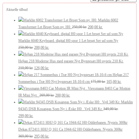
seneste
Aktuelle tilbud
Marklin 6002
Den
Den
Transformer Let Brugt Som ny. H0.
250,00
kr.
200,00
kr.
oprindelige
aktuelle
pris
pris
Marklin 6040 Keyboard. digital H0 spor 1 Let brugt Ser ud som Ny
Den
Den
var:
er:
250,00
kr.
200,00
kr.
oprindelige
aktuelle
250,00 kr..
200,00 kr..
pris
pris
Heljan 218 Moderne Hus med garage Nyt Byggesæt H0 nypris 210 Kr.
var:
Den
er:
Den
210,00
kr.
126,00
kr.
250,00 kr..
oprindelige
200,00 kr..
aktuelle
Heljan 217
pris
pris
Den
Den
Sommerhus i Træ H0 Nyt byggesæt 18-10-6 cm
175,00
kr.
105,00
kr.
var:
er:
oprindelige
aktuelle
Viessmann 8403 Car Motion
210,00 kr..
126,00 kr..
Den
Den
pris
pris
IR Mini Nyt .
269,00
kr.
200,00
kr.
oprindelige
aktuelle
var:
er:
Marklin
pris
pris
175,00 kr..
105,00 kr..
94345 DSB Kosangas Som Ny i Æske H0 . Vejl 349 Kr.
349,00
kr.
Den
Den
var:
er:
299,00
kr.
oprindelige
aktuelle
269,00 kr..
200,00 kr..
pris
pris
Dekas 872411 HHJ Q 161 Ca 1944-62 H0 Odderbanen. Nypris 369kr
var:
er:
Den
Den
369,00
kr.
295,00
kr.