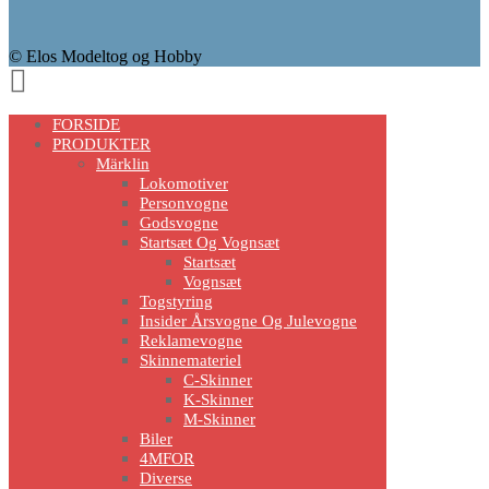
© Elos Modeltog og Hobby
Scroll
Up
FORSIDE
PRODUKTER
Märklin
Lokomotiver
Personvogne
Godsvogne
Startsæt Og Vognsæt
Startsæt
Vognsæt
Togstyring
Insider Årsvogne Og Julevogne
Reklamevogne
Skinnemateriel
C-Skinner
K-Skinner
M-Skinner
Biler
4MFOR
Diverse