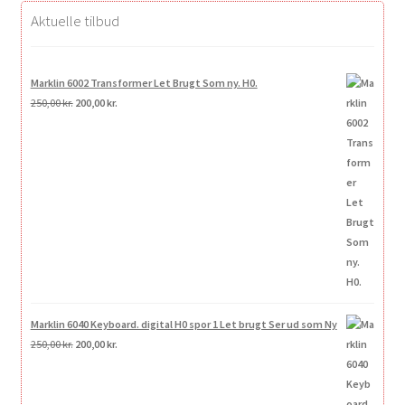
Aktuelle tilbud
Marklin 6002 Transformer Let Brugt Som ny. H0.
Den
Den
250,00
kr.
200,00
kr.
oprindelige
aktuelle
pris
pris
var:
er:
250,00 kr..
200,00 kr..
Marklin 6040 Keyboard. digital H0 spor 1 Let brugt Ser ud som Ny
Den
Den
250,00
kr.
200,00
kr.
oprindelige
aktuelle
pris
pris
var:
er: