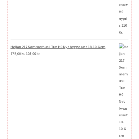
Heljan 217 Sommerhus i Træ H0 Nyt byggesæt 18-10-6 cm
Den
Den
175,00
kr.
105,00
kr.
oprindelige
aktuelle
pris
pris
var:
er:
175,00 kr..
105,00 kr..