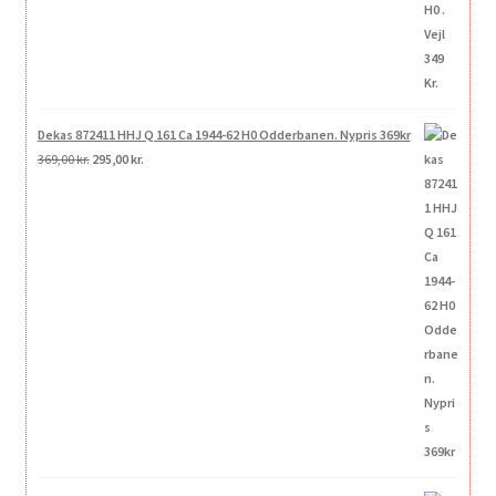
Dekas 872411 HHJ Q 161 Ca 1944-62 H0 Odderbanen. Nypris 369kr
Den
Den
369,00
kr.
295,00
kr.
oprindelige
aktuelle
pris
pris
var:
er:
369,00 kr..
295,00 kr..