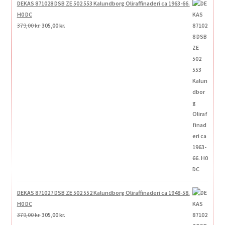
DEKAS 871028 DSB ZE 502 553 Kalundborg Oliraffinaderi ca 1963-66.
H0 DC
Den
Den
379,00
kr.
305,00
kr.
oprindelige
aktuelle
pris
pris
var:
er:
379,00 kr..
305,00 kr..
DEKAS 871027 DSB ZE 502 552 Kalundborg Oliraffinaderi ca 1948-58.
H0 DC
Den
Den
379,00
kr.
305,00
kr.