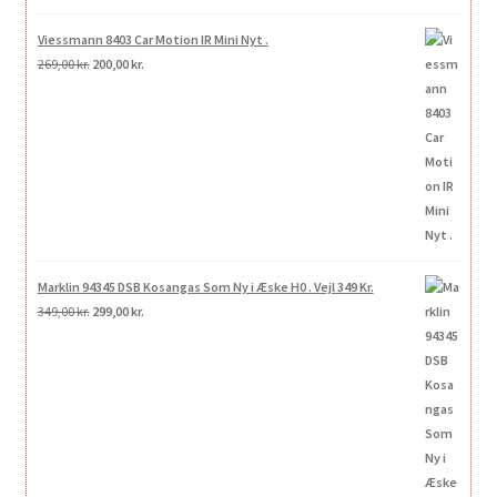
Viessmann 8403 Car Motion IR Mini Nyt .
Den
Den
269,00
kr.
200,00
kr.
oprindelige
aktuelle
pris
pris
var:
er:
269,00 kr..
200,00 kr..
Marklin 94345 DSB Kosangas Som Ny i Æske H0 . Vejl 349 Kr.
Den
Den
349,00
kr.
299,00
kr.
oprindelige
aktuelle
pris
pris
var:
er:
349,00 kr..
299,00 kr..