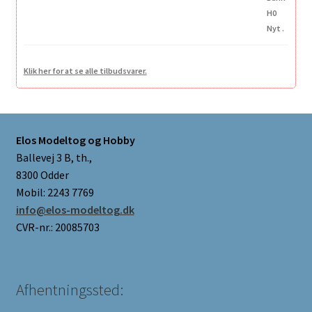
Klik her for at se alle tilbudsvarer.
Elos Modeltog og Hobby
Ballevej 3 B, th.,
8300 Odder
Mobil: 2243 7769
info@elos-modeltog.dk
CVR-nr.: 20085703
Afhentningssted: