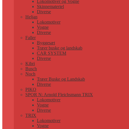
Lokomotiver og Vogne
Skinnemateriel
Diverse
Heljan
Lokomotiver
Vogne
Diverse
Faller
Byggesæt
Træer buske og landskab
CAR SYSTEM
Diverse
Kibri
Busch
Noch
Træer Buske og Landskab
Diverse
PIKO
SPOR N: Arnold Fleichsmann TRIX
Lokomotiver
Vogne
Diverse
TRIX
Lokomotiver
Vogne