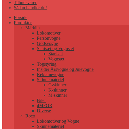
Tilbudsvarer
Sådan handler du!
Forside
Produkter
Märklin
Lokomotiver
Personvogne
Godsvogne
Startsæt og Vognsæt
Startsæt
Vognsæt
Togstyring
Insider Årsvogne og Julevogne
Reklamevogne
Skinnemateriel
C-skinner
K-skinner
M-skinner
Biler
4MFOR
Diverse
Roco
Lokomotiver og Vogne
Skinnemateriel