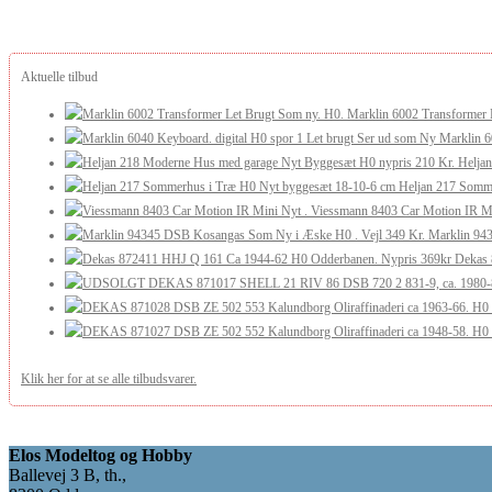
Aktuelle tilbud
Marklin 6002 Transformer 
Marklin 6
Helja
Heljan 217 Somm
Viessmann 8403 Car Motion IR Mi
Marklin 94
Dekas 
Klik her for at se alle tilbudsvarer.
Elos Modeltog og Hobby
Ballevej 3 B, th.,