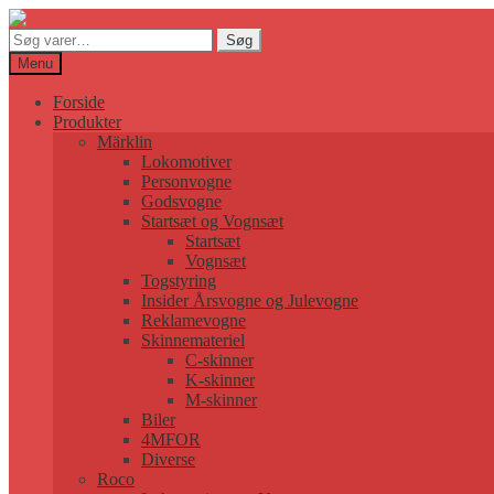
Søg
Søg
efter:
Menu
Forside
Produkter
Märklin
Lokomotiver
Personvogne
Godsvogne
Startsæt og Vognsæt
Startsæt
Vognsæt
Togstyring
Insider Årsvogne og Julevogne
Reklamevogne
Skinnemateriel
C-skinner
K-skinner
M-skinner
Biler
4MFOR
Diverse
Roco