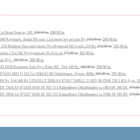
Den
Den
Let Brugt Som ny. H0.
250,00
kr.
200,00
kr.
oprindelige
aktuelle
Den
Den
040 Keyboard. digital H0 spor 1 Let brugt Ser ud som Ny
250,00
kr.
200,00
kr.
pris
pris
oprindelige
Den
aktuelle
Den
n 218 Moderne Hus med garage Nyt Byggesæt H0 nypris 210 Kr.
210,00
kr.
126,00
kr.
var:
er:
Den
Den
pris
oprindelige
pris
aktuelle
erhus i Træ H0 Nyt byggesæt 18-10-6 cm
175,00
kr.
105,00
kr.
Den
Den
250,00 kr..
200,00 kr..
oprindelige
aktuelle
var:
pris
er:
pris
ni Nyt .
269,00
kr.
200,00
kr.
oprindelige
aktuelle
pris
pris
Den
250,00 kr..
Den
var:
200,00 kr..
er:
345 DSB Kosangas Som Ny i Æske H0 . Vejl 349 Kr.
349,00
kr.
299,00
kr.
pris
pris
var:
er:
oprindelige
aktuelle
Den
210,00 kr..
Den
126,00 k
872411 HHJ Q 161 Ca 1944-62 H0 Odderbanen. Nypris 369kr
369,00
kr.
295,00
kr.
var:
er:
175,00 kr..
105,00 kr..
pris
pris
oprindelige
aktuelle
UDSOLGT DEKAS 871017 SHELL 21 RIV 86 DSB 720 2 831-9, ca. 1980
269,00 kr..
200,00 kr..
var:
er:
pris
pris
DEKAS 871028 DSB ZE 502 553 Kalundborg Oliraffinaderi ca 1963-66. H0 DC
379,0
349,00 kr..
299,00 kr..
var:
er:
DEKAS 871027 DSB ZE 502 552 Kalundborg Oliraffinaderi ca 1948-58. H0 DC
379,0
369,00 kr..
295,00 kr