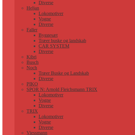
Diverse
Heljan
Lokomotiver
Vogne
Diverse
Faller
Byggesæt
Træer buske og landskab
CAR SYSTEM
Diverse
Kibri
Busch
Noch
Træer Buske og Landskab
Diverse
PIKO
SPOR N: Arnold Fleichsmann TRIX
Lokomotiver
Vogne
Diverse
TRIX
Lokomotiver
Vogne
Diverse
Viessmann