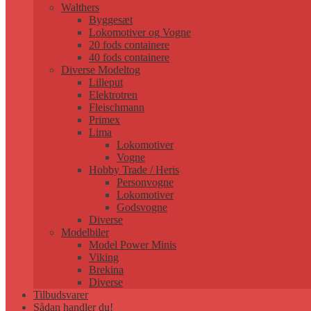
Walthers
Byggesæt
Lokomotiver og Vogne
20 fods containere
40 fods containere
Diverse Modeltog
Lilleput
Elektrotren
Fleischmann
Primex
Lima
Lokomotiver
Vogne
Hobby Trade / Heris
Personvogne
Lokomotiver
Godsvogne
Diverse
Modelbiler
Model Power Minis
Viking
Brekina
Diverse
Tilbudsvarer
Sådan handler du!