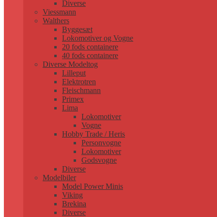
Diverse
Viessmann
Walthers
Byggesæt
Lokomotiver og Vogne
20 fods containere
40 fods containere
Diverse Modeltog
Lilleput
Elektrotren
Fleischmann
Primex
Lima
Lokomotiver
Vogne
Hobby Trade / Heris
Personvogne
Lokomotiver
Godsvogne
Diverse
Modelbiler
Model Power Minis
Viking
Brekina
Diverse