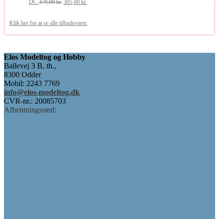
379,00 kr..
Den
305,00 kr..
Den
DC
379,00
kr.
305,00
kr.
oprindelige
aktuelle
Klik her for at se alle tilbudsvarer.
pris
pris
var:
er:
379,00 kr..
305,00 kr..
Elos Modeltog og Hobby
Ballevej 3 B, th.,
8300 Odder
Mobil: 2243 7769
info@elos-modeltog.dk
CVR-nr.: 20085703
Afhentningssted: