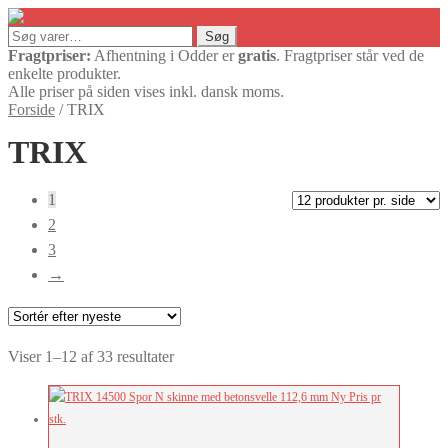
Søg
Søg
efter:
Fragtpriser:
Afhentning i Odder er
gratis
. Fragtpriser står ved de
enkelte produkter.
Alle priser på siden vises inkl. dansk moms.
Forside
/
TRIX
TRIX
1
2
3
→
Sorteret
Viser 1–12 af 33 resultater
efter
seneste