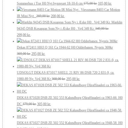
pris
pris
Den
Den
Sommerhus i Træ H0 Nyt byggesæt 18-10-6 cm
175,00
kr.
105,00
kr.
var:
er:
oprindelige
aktuelle
Viessmann 8403 Car Motion
210,00 kr..
126,00 kr..
Den
Den
pris
pris
IR Mini Nyt .
269,00
kr.
200,00
kr.
oprindelige
aktuelle
var:
er:
Marklin
pris
pris
175,00 kr..
105,00 kr..
94345 DSB Kosangas Som Ny i Æske H0 . Vejl 349 Kr.
349,00
kr.
Den
Den
var:
er:
299,00
kr.
oprindelige
aktuelle
269,00 kr..
200,00 kr..
pris
pris
Dekas 872411 HHJ Q 161 Ca 1944-62 H0 Odderbanen. Nypris 369kr
var:
er:
Den
Den
369,00
kr.
295,00
kr.
349,00 kr..
299,00 kr..
oprindelige
aktuelle
pris
pris
var:
er:
UDSOLGT DEKAS 871017 SHELL 21 RIV 86 DSB 720 2 831-9, ca.
369,00 kr..
295,00 kr..
Den
Den
1980-89 Ny. Vejl 368 Kr
368,00
kr.
295,00
kr.
oprindelige
aktuelle
pris
pris
var:
er:
DEKAS 871028 DSB ZE 502 553 Kalundborg Oliraffinaderi ca 1963-66. H0
Den
Den
368,00 kr..
295,00 kr..
DC
379,00
kr.
305,00
kr.
oprindelige
aktuelle
pris
pris
var:
er:
DEKAS 871027 DSB ZE 502 552 Kalundborg Oliraffinaderi ca 1948-58. H0