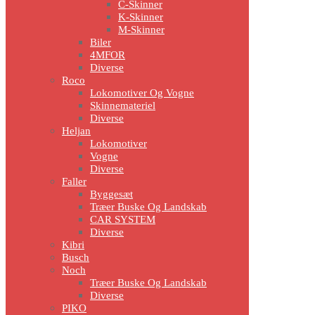
C-Skinner
K-Skinner
M-Skinner
Biler
4MFOR
Diverse
Roco
Lokomotiver Og Vogne
Skinnemateriel
Diverse
Heljan
Lokomotiver
Vogne
Diverse
Faller
Byggesæt
Træer Buske Og Landskab
CAR SYSTEM
Diverse
Kibri
Busch
Noch
Træer Buske Og Landskab
Diverse
PIKO