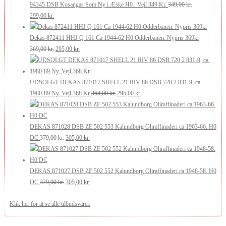
pris
pris
175,00 kr..
105,00 kr..
94345 DSB Kosangas Som Ny i Æske H0 . Vejl 349 Kr.
349,00
kr.
Den
Den
var:
er:
299,00
kr.
oprindelige
aktuelle
269,00 kr..
200,00 kr..
pris
pris
Dekas 872411 HHJ Q 161 Ca 1944-62 H0 Odderbanen. Nypris 369kr
var:
er:
Den
Den
369,00
kr.
295,00
kr.
349,00 kr..
299,00 kr..
oprindelige
aktuelle
pris
pris
var:
er:
UDSOLGT DEKAS 871017 SHELL 21 RIV 86 DSB 720 2 831-9, ca.
369,00 kr..
295,00 kr..
Den
Den
1980-89 Ny. Vejl 368 Kr
368,00
kr.
295,00
kr.
oprindelige
aktuelle
pris
pris
var:
er:
DEKAS 871028 DSB ZE 502 553 Kalundborg Oliraffinaderi ca 1963-66. H0
Den
Den
368,00 kr..
295,00 kr..
DC
379,00
kr.
305,00
kr.
oprindelige
aktuelle
pris
pris
var:
er:
DEKAS 871027 DSB ZE 502 552 Kalundborg Oliraffinaderi ca 1948-58. H0
379,00 kr..
Den
305,00 kr..
Den
DC
379,00
kr.
305,00
kr.
oprindelige
aktuelle
Klik her for at se alle tilbudsvarer.
pris
pris
var:
er:
379,00 kr..
305,00 kr..