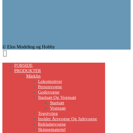
© Elos Modeltog og Hobby
Scroll
Up
FORSIDE
PRODUKTER
Märklin
Lokomotiver
Personvogne
Godsvogne
Startsæt Og Vognsæt
Startsæt
Vognsæt
Togstyring
Insider Årsvogne Og Julevogne
Reklamevogne
Skinnemateriel