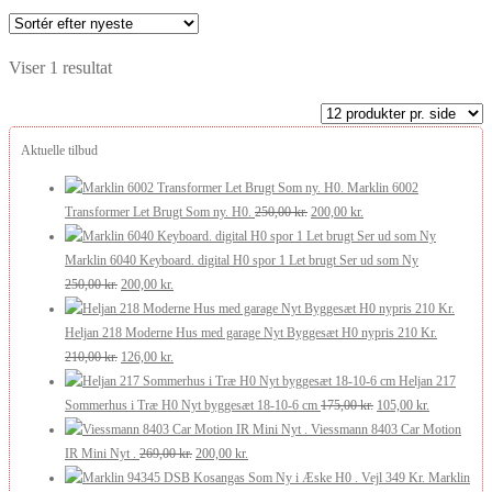
Viser 1 resultat
Aktuelle tilbud
Marklin 6002
Den
Den
Transformer Let Brugt Som ny. H0.
250,00
kr.
200,00
kr.
oprindelige
aktuelle
pris
pris
Marklin 6040 Keyboard. digital H0 spor 1 Let brugt Ser ud som Ny
Den
Den
var:
er:
250,00
kr.
200,00
kr.
oprindelige
aktuelle
250,00 kr..
200,00 kr..
pris
pris
Heljan 218 Moderne Hus med garage Nyt Byggesæt H0 nypris 210 Kr.
var:
Den
er:
Den
210,00
kr.
126,00
kr.
250,00 kr..
oprindelige
200,00 kr..
aktuelle
Heljan 217
pris
pris
Den
Den
Sommerhus i Træ H0 Nyt byggesæt 18-10-6 cm
175,00
kr.
105,00
kr.
var:
er:
oprindelige
aktuelle
Viessmann 8403 Car Motion
210,00 kr..
126,00 kr..
Den
Den
pris
pris
IR Mini Nyt .
269,00
kr.
200,00
kr.
oprindelige
aktuelle
var:
er:
Marklin