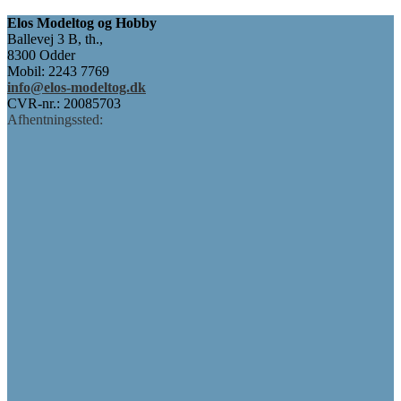
Elos Modeltog og Hobby
Ballevej 3 B, th.,
8300 Odder
Mobil: 2243 7769
info@elos-modeltog.dk
CVR-nr.: 20085703
Afhentningssted: