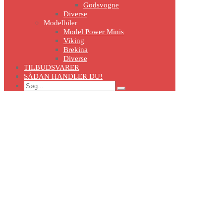
Godsvogne
Diverse
Modelbiler
Model Power Minis
Viking
Brekina
Diverse
TILBUDSVARER
SÅDAN HANDLER DU!
Search