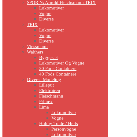
SPOR N: Arnold Fleichsmann TRIX
Lokomotiver
Vogne
Diverse
TRIX
Lokomotiver
Vogne
Diverse
Viessmann
Walthers
Byggesæt
Lokomotiver Og Vogne
20 Fods Containere
40 Fods Containere
Diverse Modeltog
Lilleput
Elektrotren
Fleischmann
Primex
Lima
Lokomotiver
Vogne
Hobby Trade / Heris
Personvogne
Lokomotiver