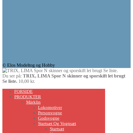
© Elos Modeltog og Hobby
Du ser på:
TRIX, LIMA Spor N skinner og sporskift let brugt
Se liste.
10,00
kr.
Scroll
FORSIDE
Up
PRODUKTER
Märklin
Lokomotiver
Personvogne
Godsvogne
Startsæt Og Vognsæt
Startsæt