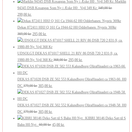
oprindelige
aktuelle
var:
er:
Marklin
pris
pris
175,00 kr..
105,00 kr..
94345 DSB Kosangas Som Ny i Æske H0 . Vejl 349 Kr.
349,00
kr.
Den
Den
var:
er:
299,00
kr.
oprindelige
aktuelle
269,00 kr..
200,00 kr..
pris
pris
Dekas 872411 HHJ Q 161 Ca 1944-62 H0 Odderbanen. Nypris 369kr
var:
er:
Den
Den
369,00
kr.
295,00
kr.
349,00 kr..
299,00 kr..
oprindelige
aktuelle
pris
pris
var:
er:
UDSOLGT DEKAS 871017 SHELL 21 RIV 86 DSB 720 2 831-9, ca.
369,00 kr..
295,00 kr..
Den
Den
1980-89 Ny. Vejl 368 Kr
368,00
kr.
295,00
kr.
oprindelige
aktuelle
pris
pris
var:
er:
DEKAS 871028 DSB ZE 502 553 Kalundborg Oliraffinaderi ca 1963-66. H0
Den
Den
368,00 kr..
295,00 kr..
DC
379,00
kr.
305,00
kr.
oprindelige
aktuelle
pris
pris
var:
er:
DEKAS 871027 DSB ZE 502 552 Kalundborg Oliraffinaderi ca 1948-58. H0
379,00 kr..
Den
305,00 kr..
Den
DC
379,00
kr.
305,00
kr.
oprindelige
aktuelle
KIBRI 38146 Deko Sæt til S
pris
Den
pris
Den
Bahn H0 Nyt .
60,00
kr.
45,00
kr.
var:
oprindelige
er:
aktuelle