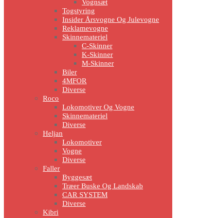
Vognsæt
Togstyring
Insider Årsvogne Og Julevogne
Reklamevogne
Skinnemateriel
C-Skinner
K-Skinner
M-Skinner
Biler
4MFOR
Diverse
Roco
Lokomotiver Og Vogne
Skinnemateriel
Diverse
Heljan
Lokomotiver
Vogne
Diverse
Faller
Byggesæt
Træer Buske Og Landskab
CAR SYSTEM
Diverse
Kibri