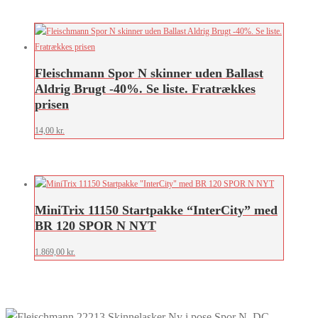
Fleischmann Spor N skinner uden Ballast
Aldrig Brugt -40%. Se liste. Fratrækkes
prisen
14,00
kr.
MiniTrix 11150 Startpakke “InterCity” med
BR 120 SPOR N NYT
1.869,00
kr.