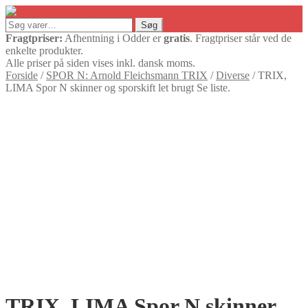
Søg
Søg
efter:
Fragtpriser:
Afhentning i Odder er
gratis
. Fragtpriser står ved de
enkelte produkter.
Alle priser på siden vises inkl. dansk moms.
Forside
/
SPOR N: Arnold Fleichsmann TRIX
/
Diverse
/
TRIX,
LIMA Spor N skinner og sporskift let brugt Se liste.
TRIX, LIMA Spor N skinner