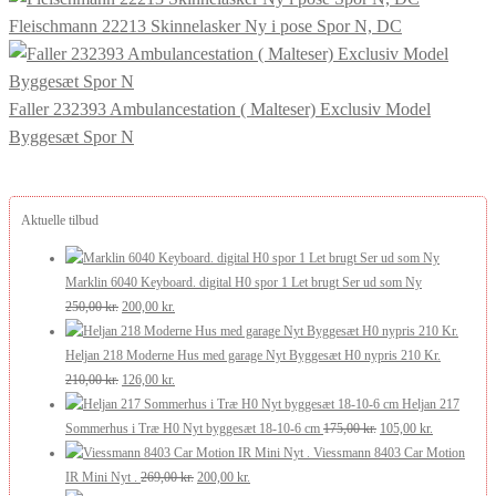
Fleischmann 22213 Skinnelasker Ny i pose Spor N, DC
Faller 232393 Ambulancestation ( Malteser) Exclusiv Model
Byggesæt Spor N
Aktuelle tilbud
Marklin 6040 Keyboard. digital H0 spor 1 Let brugt Ser ud som Ny
Den
Den
250,00
kr.
200,00
kr.
oprindelige
aktuelle
pris
pris
Heljan 218 Moderne Hus med garage Nyt Byggesæt H0 nypris 210 Kr.
var:
Den
er:
Den
210,00
kr.
126,00
kr.
250,00 kr..
oprindelige
200,00 kr..
aktuelle
Heljan 217
pris
pris
Den
Den
Sommerhus i Træ H0 Nyt byggesæt 18-10-6 cm
175,00
kr.
105,00
kr.
var:
er:
oprindelige
aktuelle
Viessmann 8403 Car Motion
210,00 kr..
126,00 kr..
Den
Den
pris
pris
IR Mini Nyt .
269,00
kr.
200,00
kr.