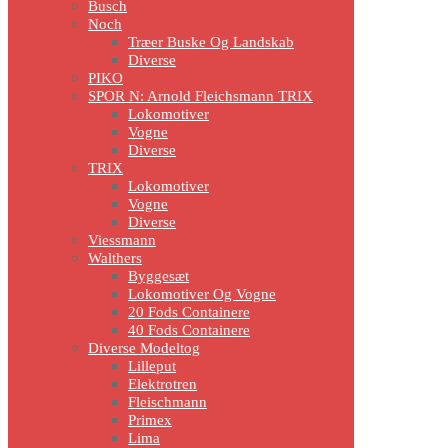
Busch
Noch
Træer Buske Og Landskab
Diverse
PIKO
SPOR N: Arnold Fleichsmann TRIX
Lokomotiver
Vogne
Diverse
TRIX
Lokomotiver
Vogne
Diverse
Viessmann
Walthers
Byggesæt
Lokomotiver Og Vogne
20 Fods Containere
40 Fods Containere
Diverse Modeltog
Lilleput
Elektrotren
Fleischmann
Primex
Lima