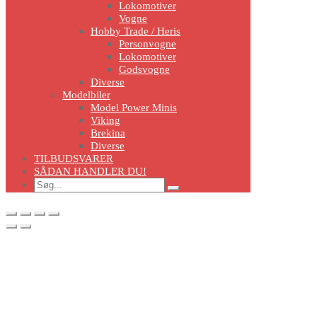
Lokomotiver
Vogne
Hobby Trade / Heris
Personvogne
Lokomotiver
Godsvogne
Diverse
Modelbiler
Model Power Minis
Viking
Brekina
Diverse
TILBUDSVARER
SÅDAN HANDLER DU!
Search