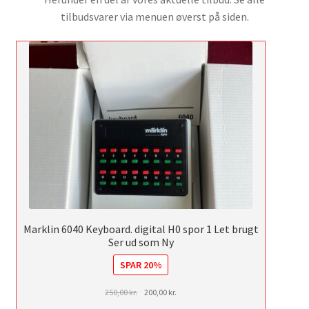
tilbudsvarer via menuen øverst på siden.
Marklin 6040 Keyboard. digital H0 spor 1 Let brugt
Ser ud som Ny
SPAR 20%
Den
Den
250,00
kr.
200,00
kr.
oprindelige
aktuelle