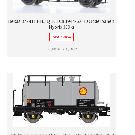
Dekas 872411 HHJ Q 161 Ca 1944-62 H0 Odderbanen.
Nypris 369kr
SPAR 20%
Den
Den
369,00
kr.
295,00
kr.
oprindelige
aktuelle
pris
pris
var:
er:
369,00 kr..
295,00 kr..