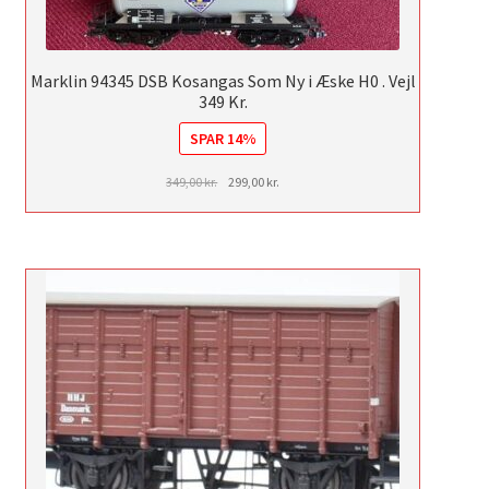
Marklin 94345 DSB Kosangas Som Ny i Æske H0 . Vejl
349 Kr.
SPAR 14%
Den
Den
349,00
kr.
299,00
kr.
oprindelige
aktuelle
pris
pris
var:
er:
349,00 kr..
299,00 kr..