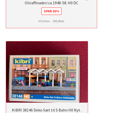
Oliraffinaderi ca 1948-58. H0 DC
SPAR 20%
Den
Den
379,00
kr.
305,00
kr.
oprindelige
aktuelle
pris
pris
var:
er:
379,00 kr..
305,00 kr..
KIBRI 38146 Deko Sæt til S Bahn H0 Nyt .