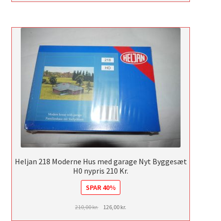
pris
pris
var:
er:
250,00 kr..
200,00 kr..
Heljan 218 Moderne Hus med garage Nyt Byggesæt
H0 nypris 210 Kr.
SPAR 40%
Den
Den
210,00
kr.
126,00
kr.
oprindelige
aktuelle