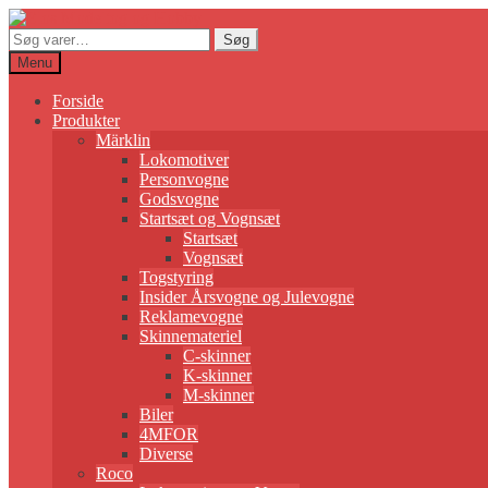
Søg
Søg
efter:
Menu
Forside
Produkter
Märklin
Lokomotiver
Personvogne
Godsvogne
Startsæt og Vognsæt
Startsæt
Vognsæt
Togstyring
Insider Årsvogne og Julevogne
Reklamevogne
Skinnemateriel
C-skinner
K-skinner
M-skinner
Biler
4MFOR
Diverse
Roco