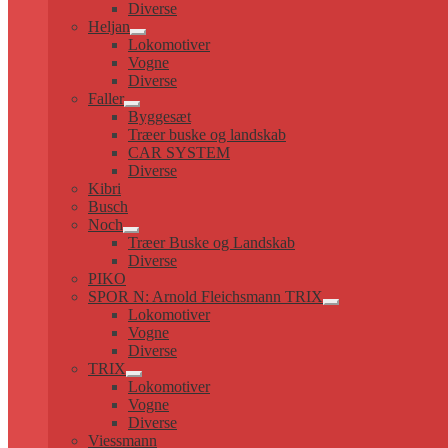
Diverse
Heljan
Udfold
Lokomotiver
undermenu
Vogne
Diverse
Faller
Udfold
Byggesæt
undermenu
Træer buske og landskab
CAR SYSTEM
Diverse
Kibri
Busch
Noch
Udfold
Træer Buske og Landskab
undermenu
Diverse
PIKO
SPOR N: Arnold Fleichsmann TRIX
Udfold
Lokomotiver
undermenu
Vogne
Diverse
TRIX
Udfold
Lokomotiver
undermenu
Vogne
Diverse
Viessmann