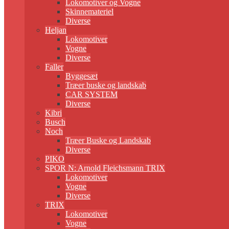
Lokomotiver og Vogne
Skinnemateriel
Diverse
Heljan
Lokomotiver
Vogne
Diverse
Faller
Byggesæt
Træer buske og landskab
CAR SYSTEM
Diverse
Kibri
Busch
Noch
Træer Buske og Landskab
Diverse
PIKO
SPOR N: Arnold Fleichsmann TRIX
Lokomotiver
Vogne
Diverse
TRIX
Lokomotiver
Vogne