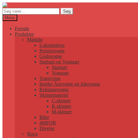
Søg
Søg
efter:
Menu
Forside
Produkter
Märklin
Lokomotiver
Personvogne
Godsvogne
Startsæt og Vognsæt
Startsæt
Vognsæt
Togstyring
Insider Årsvogne og Julevogne
Reklamevogne
Skinnemateriel
C-skinner
K-skinner
M-skinner
Biler
4MFOR
Diverse
Roco