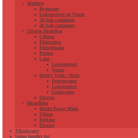
Walthers
Byggesæt
Lokomotiver og Vogne
20 fods containere
40 fods containere
Diverse Modeltog
Lilleput
Elektrotren
Fleischmann
Primex
Lima
Lokomotiver
Vogne
Hobby Trade / Heris
Personvogne
Lokomotiver
Godsvogne
Diverse
Modelbiler
Model Power Minis
Viking
Brekina
Diverse
Tilbudsvarer
Sådan handler du!