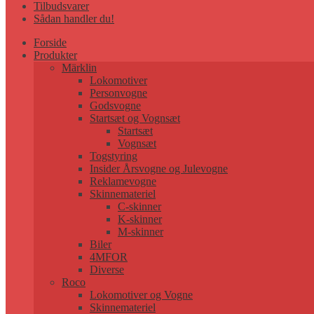
Tilbudsvarer
Sådan handler du!
Forside
Produkter
Märklin
Lokomotiver
Personvogne
Godsvogne
Startsæt og Vognsæt
Startsæt
Vognsæt
Togstyring
Insider Årsvogne og Julevogne
Reklamevogne
Skinnemateriel
C-skinner
K-skinner
M-skinner
Biler
4MFOR
Diverse
Roco
Lokomotiver og Vogne
Skinnemateriel