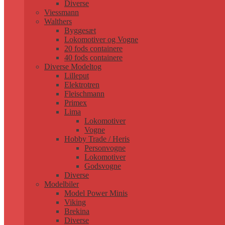
Diverse
Viessmann
Walthers
Byggesæt
Lokomotiver og Vogne
20 fods containere
40 fods containere
Diverse Modeltog
Lilleput
Elektrotren
Fleischmann
Primex
Lima
Lokomotiver
Vogne
Hobby Trade / Heris
Personvogne
Lokomotiver
Godsvogne
Diverse
Modelbiler
Model Power Minis
Viking
Brekina
Diverse