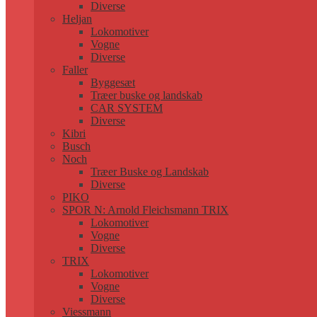
Diverse
Heljan
Lokomotiver
Vogne
Diverse
Faller
Byggesæt
Træer buske og landskab
CAR SYSTEM
Diverse
Kibri
Busch
Noch
Træer Buske og Landskab
Diverse
PIKO
SPOR N: Arnold Fleichsmann TRIX
Lokomotiver
Vogne
Diverse
TRIX
Lokomotiver
Vogne
Diverse
Viessmann