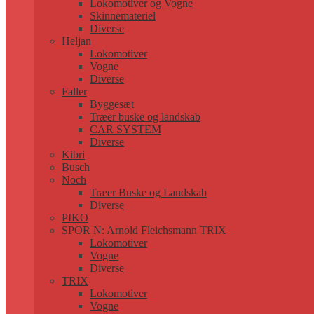
Lokomotiver og Vogne
Skinnemateriel
Diverse
Heljan
Lokomotiver
Vogne
Diverse
Faller
Byggesæt
Træer buske og landskab
CAR SYSTEM
Diverse
Kibri
Busch
Noch
Træer Buske og Landskab
Diverse
PIKO
SPOR N: Arnold Fleichsmann TRIX
Lokomotiver
Vogne
Diverse
TRIX
Lokomotiver
Vogne