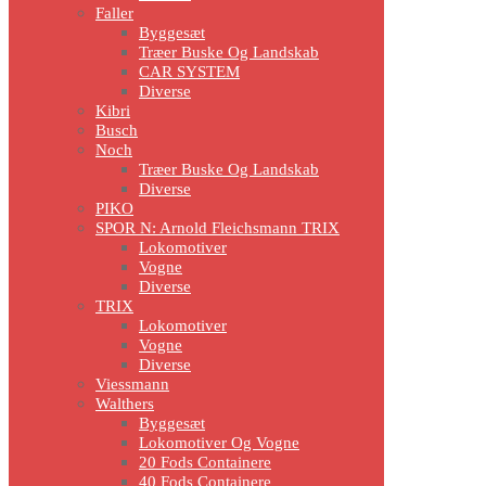
Faller
Byggesæt
Træer Buske Og Landskab
CAR SYSTEM
Diverse
Kibri
Busch
Noch
Træer Buske Og Landskab
Diverse
PIKO
SPOR N: Arnold Fleichsmann TRIX
Lokomotiver
Vogne
Diverse
TRIX
Lokomotiver
Vogne
Diverse
Viessmann
Walthers
Byggesæt
Lokomotiver Og Vogne
20 Fods Containere
40 Fods Containere