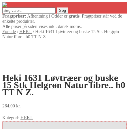
Søg
Søg
efter:
Fragtpriser:
Afhentning i Odder er
gratis
. Fragtpriser står ved de
enkelte produkter.
Alle priser på siden vises inkl. dansk moms.
Forside
/
HEKI.
/
Heki 1631 Løvtræer og buske 15 Stk Helgrøn
Natur fibre.. h0 TT N Z.
Heki 1631 Løvtræer og buske
15 Stk Helgrøn Natur fibre.. h0
TT N Z.
264,00
kr.
Kategori:
HEKI.