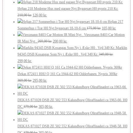
oprindelige
aktuelle
250,00 kr..
200,00 kr..
pris
pris
Heljan 218 Moderne Hus med garage Nyt Byggesæt H0 nypris 210 Kr.
var:
Den
er:
Den
210,00
kr.
126,00
kr.
250,00 kr..
oprindelige
200,00 kr..
aktuelle
Heljan 217
pris
pris
Den
Den
Sommerhus i Træ H0 Nyt byggesæt 18-10-6 cm
175,00
kr.
105,00
kr.
var:
er:
oprindelige
aktuelle
Viessmann 8403 Car Motion
210,00 kr..
126,00 kr..
Den
Den
pris
pris
IR Mini Nyt .
269,00
kr.
200,00
kr.
oprindelige
aktuelle
var:
er:
Marklin
pris
pris
175,00 kr..
105,00 kr..
94345 DSB Kosangas Som Ny i Æske H0 . Vejl 349 Kr.
349,00
kr.
Den
Den
var:
er:
299,00
kr.
oprindelige
aktuelle
269,00 kr..
200,00 kr..
pris
pris
Dekas 872411 HHJ Q 161 Ca 1944-62 H0 Odderbanen. Nypris 369kr
var:
er:
Den
Den
369,00
kr.
295,00
kr.
349,00 kr..
299,00 kr..
oprindelige
aktuelle
pris
pris
var:
er:
DEKAS 871028 DSB ZE 502 553 Kalundborg Oliraffinaderi ca 1963-66. H0
369,00 kr..
Den
295,00 kr..
Den
DC
379,00
kr.
305,00
kr.
oprindelige
aktuelle
pris
pris
var:
er:
DEKAS 871027 DSB ZE 502 552 Kalundborg Oliraffinaderi ca 1948-58. H0
379,00 kr..
Den
305,00 kr..
Den
DC
379,00
kr.
305,00
kr.