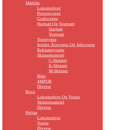
Märklin
Lokomotiver
Personvogne
Godsvogne
Startsæt Og Vognsæt
Startsæt
Vognsæt
Togstyring
Insider Årsvogne Og Julevogne
Reklamevogne
Skinnemateriel
C-Skinner
K-Skinner
M-Skinner
Biler
4MFOR
Diverse
Roco
Lokomotiver Og Vogne
Skinnemateriel
Diverse
Heljan
Lokomotiver
Vogne
Diverse