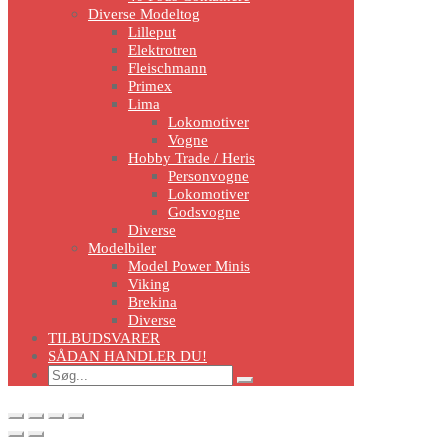
Diverse Modeltog
Lilleput
Elektrotren
Fleischmann
Primex
Lima
Lokomotiver
Vogne
Hobby Trade / Heris
Personvogne
Lokomotiver
Godsvogne
Diverse
Modelbiler
Model Power Minis
Viking
Brekina
Diverse
TILBUDSVARER
SÅDAN HANDLER DU!
Search