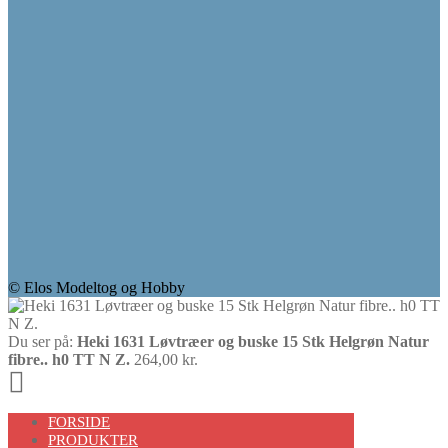
© Elos Modeltog og Hobby
Du ser på:
Heki 1631 Løvtræer og buske 15 Stk Helgrøn Natur
fibre.. h0 TT N Z.
264,00
kr.
Scroll
Up
FORSIDE
PRODUKTER