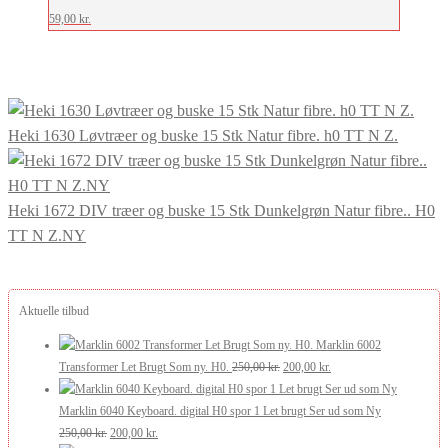
59,00
kr.
Heki 1630 Løvtræer og buske 15 Stk Natur fibre. h0 TT N Z.
Heki 1672 DIV træer og buske 15 Stk Dunkelgrøn Natur fibre.. H0
TT N Z.NY
Aktuelle tilbud
Marklin 6002
Den
Den
Transformer Let Brugt Som ny. H0.
250,00
kr.
200,00
kr.
oprindelige
aktuelle
pris
pris
Marklin 6040 Keyboard. digital H0 spor 1 Let brugt Ser ud som Ny
Den
Den
var:
er:
250,00
kr.
200,00
kr.