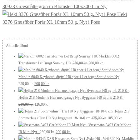
30923 Græsmåtte grøn m Blomster 100x300 Cm Ny
Heki
3376 Græsfiber Forår XL 10mm 50 g. Nyt i Pose
Aktuelle tilbud
Marklin 6002
Den
Den
Transformer Let Brugt Som ny. H0.
250,00
kr.
200,00
kr.
oprindelige
aktuelle
pris
pris
Marklin 6040 Keyboard. digital H0 spor 1 Let brugt Ser ud som Ny
Den
Den
var:
er:
250,00
kr.
200,00
kr.
oprindelige
aktuelle
250,00 kr..
200,00 kr..
pris
pris
Heljan 218 Moderne Hus med garage Nyt Byggesæt H0 nypris 210 Kr.
var:
Den
er:
Den
210,00
kr.
126,00
kr.
250,00 kr..
oprindelige
200,00 kr..
aktuelle
Heljan 217
pris
pris
Den
Den
Sommerhus i Træ H0 Nyt byggesæt 18-10-6 cm
175,00
kr.
105,00
kr.
var:
er:
oprindelige
aktuelle
Viessmann 8403 Car Motion
210,00 kr..
126,00 kr..
Den
Den
pris
pris
IR Mini Nyt .
269,00
kr.
200,00
kr.
oprindelige
aktuelle
var:
er:
Marklin