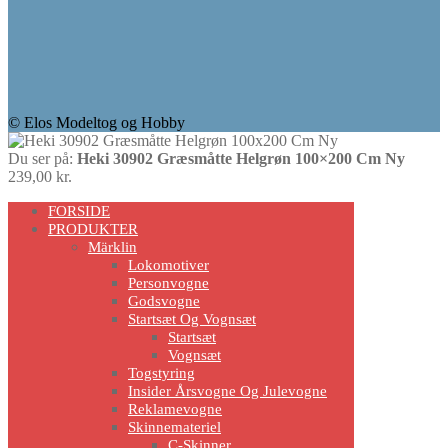
© Elos Modeltog og Hobby
Du ser på:
Heki 30902 Græsmåtte Helgrøn 100×200 Cm Ny
239,00
kr.
Scroll
FORSIDE
Up
PRODUKTER
Märklin
Lokomotiver
Personvogne
Godsvogne
Startsæt Og Vognsæt
Startsæt
Vognsæt
Togstyring
Insider Årsvogne Og Julevogne
Reklamevogne
Skinnemateriel
C-Skinner