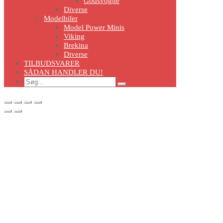
Godsvogne
Diverse
Modelbiler
Model Power Minis
Viking
Brekina
Diverse
TILBUDSVARER
SÅDAN HANDLER DU!
Search