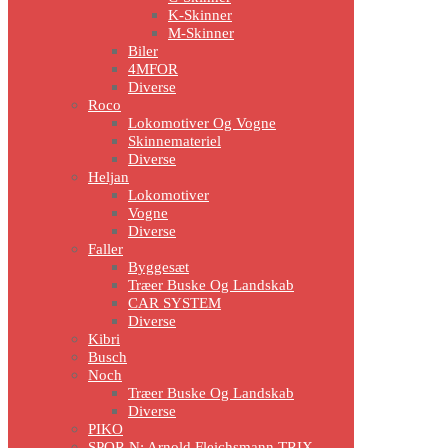
K-Skinner
M-Skinner
Biler
4MFOR
Diverse
Roco
Lokomotiver Og Vogne
Skinnemateriel
Diverse
Heljan
Lokomotiver
Vogne
Diverse
Faller
Byggesæt
Træer Buske Og Landskab
CAR SYSTEM
Diverse
Kibri
Busch
Noch
Træer Buske Og Landskab
Diverse
PIKO
SPOR N: Arnold Fleichsmann TRIX