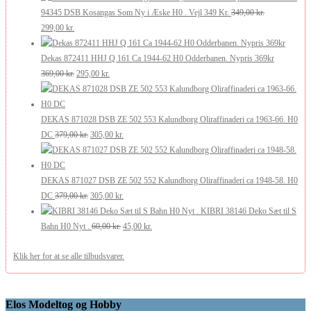
pris
pris
175,00 kr..
105,00 kr..
94345 DSB Kosangas Som Ny i Æske H0 . Vejl 349 Kr.
349,00
kr.
Den
Den
var:
er:
299,00
kr.
oprindelige
aktuelle
269,00 kr..
200,00 kr..
pris
pris
Dekas 872411 HHJ Q 161 Ca 1944-62 H0 Odderbanen. Nypris 369kr
var:
er:
Den
Den
369,00
kr.
295,00
kr.
349,00 kr..
299,00 kr..
oprindelige
aktuelle
pris
pris
var:
er:
DEKAS 871028 DSB ZE 502 553 Kalundborg Oliraffinaderi ca 1963-66. H0
369,00 kr..
Den
295,00 kr..
Den
DC
379,00
kr.
305,00
kr.
oprindelige
aktuelle
pris
pris
var:
er:
DEKAS 871027 DSB ZE 502 552 Kalundborg Oliraffinaderi ca 1948-58. H0
379,00 kr..
Den
305,00 kr..
Den
DC
379,00
kr.
305,00
kr.
oprindelige
aktuelle
KIBRI 38146 Deko Sæt til S
pris
Den
pris
Den
Bahn H0 Nyt .
60,00
kr.
45,00
kr.
var:
oprindelige
er:
aktuelle
Klik her for at se alle tilbudsvarer.
379,00 kr..
pris
305,00 kr..
pris
var:
er:
60,00 kr..
45,00 kr..
Elos Modeltog og Hobby