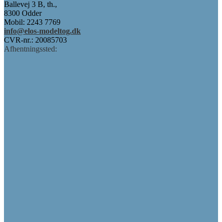
Ballevej 3 B, th.,
8300 Odder
Mobil: 2243 7769
info@elos-modeltog.dk
CVR-nr.: 20085703
Afhentningssted: