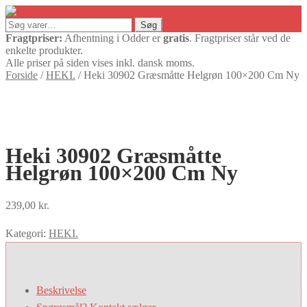
Søg
Søg
efter:
Fragtpriser:
Afhentning i Odder er
gratis
. Fragtpriser står ved de
enkelte produkter.
Alle priser på siden vises inkl. dansk moms.
Forside
/
HEKI.
/
Heki 30902 Græsmåtte Helgrøn 100×200 Cm Ny
Heki 30902 Græsmåtte
Helgrøn 100×200 Cm Ny
239,00
kr.
Kategori:
HEKI.
Beskrivelse