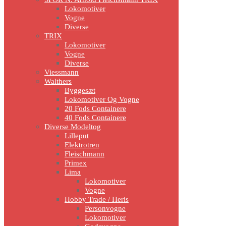
Lokomotiver
Vogne
Diverse
TRIX
Lokomotiver
Vogne
Diverse
Viessmann
Walthers
Byggesæt
Lokomotiver Og Vogne
20 Fods Containere
40 Fods Containere
Diverse Modeltog
Lilleput
Elektrotren
Fleischmann
Primex
Lima
Lokomotiver
Vogne
Hobby Trade / Heris
Personvogne
Lokomotiver