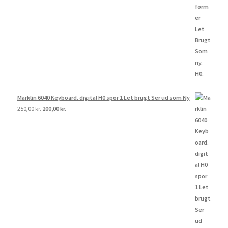
var:
er:
250,00 kr..
200,00 kr..
Marklin 6040 Keyboard. digital H0 spor 1 Let brugt Ser ud som Ny
Den
Den
250,00
kr.
200,00
kr.
oprindelige
aktuelle
pris
pris
var:
er:
250,00 kr..
200,00 kr..