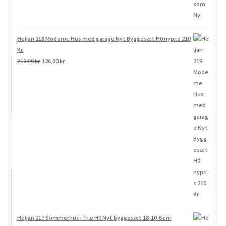
Heljan 218 Moderne Hus med garage Nyt Byggesæt H0 nypris 210
Kr.
Den
Den
210,00
kr.
126,00
kr.
oprindelige
aktuelle
pris
pris
var:
er:
210,00 kr..
126,00 kr..
Heljan 217 Sommerhus i Træ H0 Nyt byggesæt 18-10-6 cm