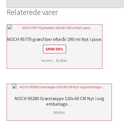
Relaterede varer
NOCH 95770 græsfiber efterår 290 ml Nyt i pose.
SPAR 50%
Den
Den
46,00
kr.
23,00
kr.
oprindelige
aktuelle
pris
pris
var:
er:
46,00 kr..
23,00 kr..
NOCH 00280 Græstæppe 120x 60 CM Nyt i org
emballage…
99,00
kr.