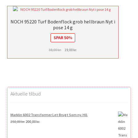
NOCH 95220 Turf Bodenflock grob hellbraun Nyt i
pose 14 g
SPAR 50%
Den
Den
38,00
kr.
19,00
kr.
oprindelige
aktuelle
pris
pris
var:
er:
38,00 kr..
19,00 kr..
Aktuelle tilbud
Marklin 6002 Transformer Let Brugt Som ny. H0.
Den
Den
250,00
kr.
200,00
kr.
oprindelige
aktuelle
pris
pris