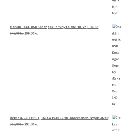
Marklin 94345 DSB Kosangas Som Ny i Æske H0 . Vejl 349 Kr.
Den
Den
349,00
kr.
299,00
kr.
oprindelige
aktuelle
pris
pris
var:
er:
349,00 kr..
299,00 kr..
Dekas 872411 HHJ Q 161 Ca 1944-62 H0 Odderbanen. Nypris 369kr
Den
Den
369,00
kr.
295,00
kr.
oprindelige
aktuelle