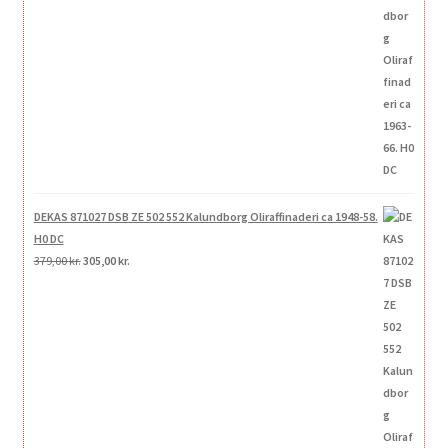
DEKAS 871027 DSB ZE 502 552 Kalundborg Oliraffinaderi ca 1948-58.
H0 DC
Den
Den
379,00
kr.
305,00
kr.
oprindelige
aktuelle
pris
pris
var:
er:
379,00 kr..
305,00 kr..