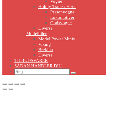
Vogne
Hobby Trade / Heris
Personvogne
Lokomotiver
Godsvogne
Diverse
Modelbiler
Model Power Minis
Viking
Brekina
Diverse
TILBUDSVARER
SÅDAN HANDLER DU!
Search