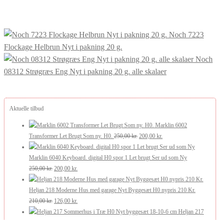
pris
pris
var:
er:
38,00 kr..
19,00 kr..
Noch 7223
Flockage Helbrun Nyt i pakning 20 g.
Noch
08312 Strøgræs Eng Nyt i pakning 20 g. alle skalaer
Aktuelle tilbud
Marklin 6002
Den
Den
Transformer Let Brugt Som ny. H0.
250,00
kr.
200,00
kr.
oprindelige
aktuelle
pris
pris
Marklin 6040 Keyboard. digital H0 spor 1 Let brugt Ser ud som Ny
Den
Den
var:
er:
250,00
kr.
200,00
kr.
oprindelige
aktuelle
250,00 kr..
200,00 kr..
pris
pris
Heljan 218 Moderne Hus med garage Nyt Byggesæt H0 nypris 210 Kr.
var:
Den
er:
Den
210,00
kr.
126,00
kr.
250,00 kr..
oprindelige
200,00 kr..
aktuelle
Heljan 217