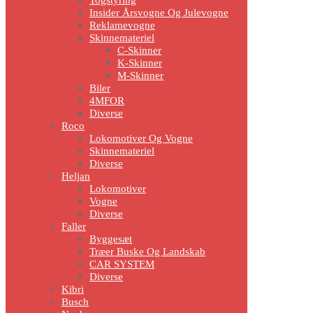
Insider Årsvogne Og Julevogne
Reklamevogne
Skinnemateriel
C-Skinner
K-Skinner
M-Skinner
Biler
4MFOR
Diverse
Roco
Lokomotiver Og Vogne
Skinnemateriel
Diverse
Heljan
Lokomotiver
Vogne
Diverse
Faller
Byggesæt
Træer Buske Og Landskab
CAR SYSTEM
Diverse
Kibri
Busch