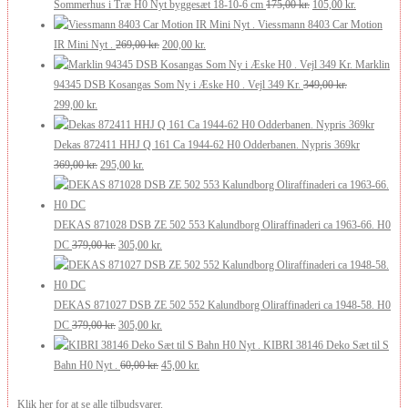
pris
pris
Den
Den
Sommerhus i Træ H0 Nyt byggesæt 18-10-6 cm
175,00
kr.
105,00
kr.
var:
er:
oprindelige
aktuelle
Viessmann 8403 Car Motion
210,00 kr..
126,00 kr..
Den
Den
pris
pris
IR Mini Nyt .
269,00
kr.
200,00
kr.
oprindelige
aktuelle
var:
er:
Marklin
pris
pris
175,00 kr..
105,00 kr..
94345 DSB Kosangas Som Ny i Æske H0 . Vejl 349 Kr.
349,00
kr.
Den
Den
var:
er:
299,00
kr.
oprindelige
aktuelle
269,00 kr..
200,00 kr..
pris
pris
Dekas 872411 HHJ Q 161 Ca 1944-62 H0 Odderbanen. Nypris 369kr
var:
er:
Den
Den
369,00
kr.
295,00
kr.
349,00 kr..
299,00 kr..
oprindelige
aktuelle
pris
pris
var:
er:
DEKAS 871028 DSB ZE 502 553 Kalundborg Oliraffinaderi ca 1963-66. H0
369,00 kr..
Den
295,00 kr..
Den
DC
379,00
kr.
305,00
kr.
oprindelige
aktuelle
pris
pris
var:
er:
DEKAS 871027 DSB ZE 502 552 Kalundborg Oliraffinaderi ca 1948-58. H0
379,00 kr..
Den
305,00 kr..
Den
DC
379,00
kr.
305,00
kr.
oprindelige
aktuelle
KIBRI 38146 Deko Sæt til S
pris
Den
pris
Den
Bahn H0 Nyt .
60,00
kr.
45,00
kr.
var:
oprindelige
er:
aktuelle
Klik her for at se alle tilbudsvarer.
379,00 kr..
pris
305,00 kr..
pris