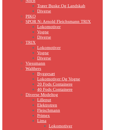
Noch
Træer Buske Og Landskab
Diverse
PIKO
SPOR N: Arnold Fleichsmann TRIX
Lokomotiver
Vogne
Diverse
TRIX
Lokomotiver
Vogne
Diverse
Viessmann
Walthers
Byggesæt
Lokomotiver Og Vogne
20 Fods Containere
40 Fods Containere
Diverse Modeltog
Lilleput
Elektrotren
Fleischmann
Primex
Lima
Lokomotiver