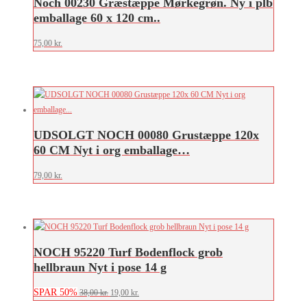
Noch 00230 Græstæppe Mørkegrøn. Ny i plb
emballage 60 x 120 cm..
75,00
kr.
UDSOLGT NOCH 00080 Grustæppe 120x
60 CM Nyt i org emballage…
79,00
kr.
NOCH 95220 Turf Bodenflock grob
hellbraun Nyt i pose 14 g
SPAR 50%
Den
Den
38,00
kr.
19,00
kr.
oprindelige
aktuelle