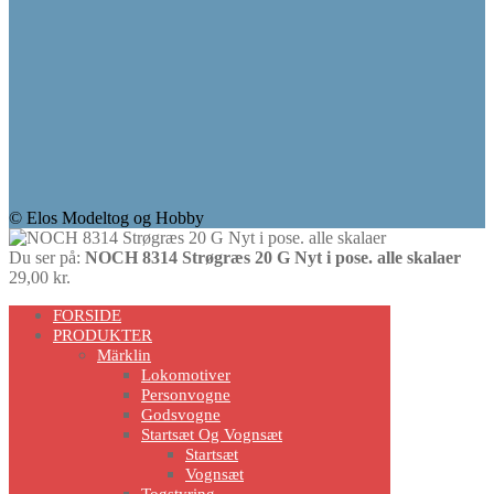
© Elos Modeltog og Hobby
Du ser på:
NOCH 8314 Strøgræs 20 G Nyt i pose. alle skalaer
29,00
kr.
Scroll
FORSIDE
Up
PRODUKTER
Märklin
Lokomotiver
Personvogne
Godsvogne
Startsæt Og Vognsæt
Startsæt
Vognsæt
Togstyring