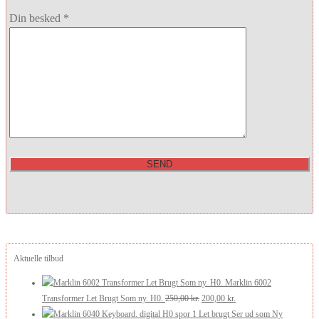
Din besked *
Aktuelle tilbud
Marklin 6002
Den
Den
Transformer Let Brugt Som ny. H0.
250,00
kr.
200,00
kr.
oprindelige
aktuelle