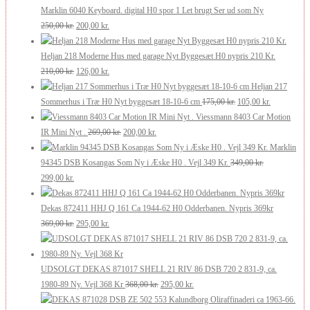
pris
pris
Marklin 6040 Keyboard. digital H0 spor 1 Let brugt Ser ud som Ny
Den
Den
var:
er:
250,00
kr.
200,00
kr.
oprindelige
aktuelle
250,00 kr..
200,00 kr..
pris
pris
Heljan 218 Moderne Hus med garage Nyt Byggesæt H0 nypris 210 Kr.
var:
Den
er:
Den
210,00
kr.
126,00
kr.
250,00 kr..
oprindelige
200,00 kr..
aktuelle
Heljan 217
pris
pris
Den
Den
Sommerhus i Træ H0 Nyt byggesæt 18-10-6 cm
175,00
kr.
105,00
kr.
var:
er:
oprindelige
aktuelle
Viessmann 8403 Car Motion
210,00 kr..
126,00 kr..
Den
Den
pris
pris
IR Mini Nyt .
269,00
kr.
200,00
kr.
oprindelige
aktuelle
var:
er:
Marklin
pris
pris
175,00 kr..
105,00 kr..
94345 DSB Kosangas Som Ny i Æske H0 . Vejl 349 Kr.
349,00
kr.
Den
Den
var:
er:
299,00
kr.
oprindelige
aktuelle
269,00 kr..
200,00 kr..
pris
pris
Dekas 872411 HHJ Q 161 Ca 1944-62 H0 Odderbanen. Nypris 369kr
var:
er:
Den
Den
369,00
kr.
295,00
kr.
349,00 kr..
299,00 kr..
oprindelige
aktuelle
pris
pris
var:
er:
UDSOLGT DEKAS 871017 SHELL 21 RIV 86 DSB 720 2 831-9, ca.
369,00 kr..
295,00 kr..
Den
Den
1980-89 Ny. Vejl 368 Kr
368,00
kr.
295,00
kr.
oprindelige
aktuelle