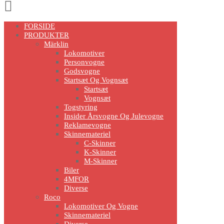
Scroll
Up
FORSIDE
PRODUKTER
Märklin
Lokomotiver
Personvogne
Godsvogne
Startsæt Og Vognsæt
Startsæt
Vognsæt
Togstyring
Insider Årsvogne Og Julevogne
Reklamevogne
Skinnemateriel
C-Skinner
K-Skinner
M-Skinner
Biler
4MFOR
Diverse
Roco
Lokomotiver Og Vogne
Skinnemateriel