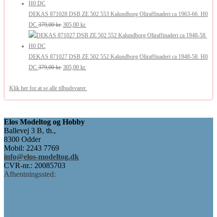
pris
pris
var:
er:
DEKAS 871028 DSB ZE 502 553 Kalundborg Oliraffinaderi ca 1963-66. H0
Den
Den
368,00 kr..
295,00 kr..
DC
379,00
kr.
305,00
kr.
oprindelige
aktuelle
pris
pris
var:
er:
DEKAS 871027 DSB ZE 502 552 Kalundborg Oliraffinaderi ca 1948-58. H0
379,00 kr..
Den
305,00 kr..
Den
DC
379,00
kr.
305,00
kr.
oprindelige
aktuelle
Klik her for at se alle tilbudsvarer.
pris
pris
var:
er:
379,00 kr..
305,00 kr..
Elos Modeltog og Hobby
Ballevej 3 B, th.,
8300 Odder
Mobil: 2243 7769
info@elos-modeltog.dk
CVR-nr.: 20085703
Afhentningssted: