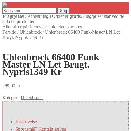
Søg
Søg
efter:
Fragtpriser:
Afhentning i Odder er
gratis
. Fragtpriser står ved de
enkelte produkter.
Alle priser på siden vises inkl. dansk moms.
Forside
/
Uhlenbrock
/
Uhlenbrock 66400 Funk-Master LN Let
Brugt. Nypris1349 Kr
Uhlenbrock 66400 Funk-
Master LN Let Brugt.
Nypris1349 Kr
999,00
kr.
Kategori:
Uhlenbrock
Beskrivelse
Spørgsmål? Kontakt sælger