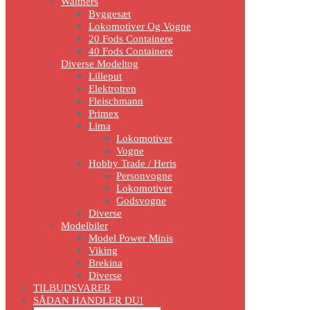
Walthers
Byggesæt
Lokomotiver Og Vogne
20 Fods Containere
40 Fods Containere
Diverse Modeltog
Lilleput
Elektrotren
Fleischmann
Primex
Lima
Lokomotiver
Vogne
Hobby Trade / Heris
Personvogne
Lokomotiver
Godsvogne
Diverse
Modelbiler
Model Power Minis
Viking
Brekina
Diverse
TILBUDSVARER
SÅDAN HANDLER DU!