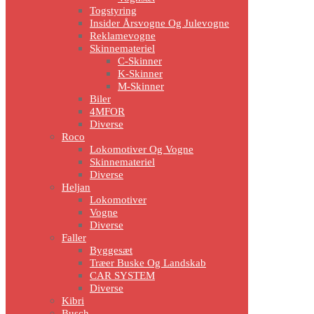
Togstyring
Insider Årsvogne Og Julevogne
Reklamevogne
Skinnemateriel
C-Skinner
K-Skinner
M-Skinner
Biler
4MFOR
Diverse
Roco
Lokomotiver Og Vogne
Skinnemateriel
Diverse
Heljan
Lokomotiver
Vogne
Diverse
Faller
Byggesæt
Træer Buske Og Landskab
CAR SYSTEM
Diverse
Kibri
Busch