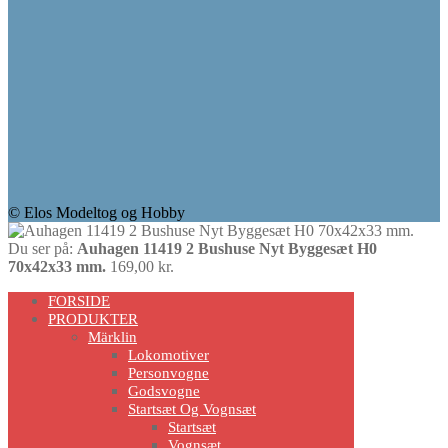
© Elos Modeltog og Hobby
Du ser på:
Auhagen 11419 2 Bushuse Nyt Byggesæt H0
70x42x33 mm.
169,00
kr.
Scroll
FORSIDE
Up
PRODUKTER
Märklin
Lokomotiver
Personvogne
Godsvogne
Startsæt Og Vognsæt
Startsæt
Vognsæt