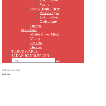
Lokomotiver
Vogne
Hobby Trade / Heris
Personvogne
Lokomotiver
Godsvogne
Diverse
Modelbiler
Model Power Minis
Viking
Brekina
Diverse
TILBUDSVARER
SÅDAN HANDLER DU!
Search