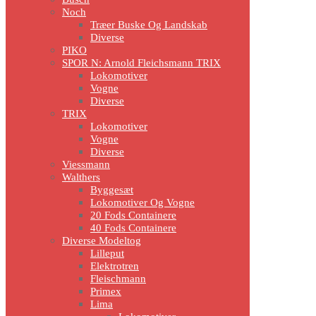
Noch
Træer Buske Og Landskab
Diverse
PIKO
SPOR N: Arnold Fleichsmann TRIX
Lokomotiver
Vogne
Diverse
TRIX
Lokomotiver
Vogne
Diverse
Viessmann
Walthers
Byggesæt
Lokomotiver Og Vogne
20 Fods Containere
40 Fods Containere
Diverse Modeltog
Lilleput
Elektrotren
Fleischmann
Primex
Lima