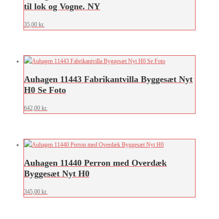
til lok og Vogne. NY
35,00
kr.
Auhagen 11443 Fabrikantvilla Byggesæt Nyt
H0 Se Foto
642,00
kr.
Auhagen 11440 Perron med Overdæk
Byggesæt Nyt H0
345,00
kr.