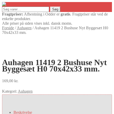
Søg
Søg
efter:
Fragtpriser:
Afhentning i Odder er
gratis
. Fragtpriser står ved de
enkelte produkter.
Alle priser på siden vises inkl. dansk moms.
Forside
/
Auhagen
/
Auhagen 11419 2 Bushuse Nyt Byggesæt H0
70x42x33 mm.
Auhagen 11419 2 Bushuse Nyt
Byggesæt H0 70x42x33 mm.
169,00
kr.
Kategori:
Auhagen
Beskrivelse