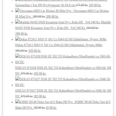
pris
pris
Den
Den
Sommerhus i Træ H0 Nyt byggesæt 18-10-6 cm
175,00
kr.
105,00
kr.
var:
er:
oprindelige
aktuelle
Viessmann 8403 Car Motion
210,00 kr..
126,00 kr..
Den
Den
pris
pris
IR Mini Nyt .
269,00
kr.
200,00
kr.
oprindelige
aktuelle
var:
er:
Marklin
pris
pris
175,00 kr..
105,00 kr..
94345 DSB Kosangas Som Ny i Æske H0 . Vejl 349 Kr.
349,00
kr.
Den
Den
var:
er:
299,00
kr.
oprindelige
aktuelle
269,00 kr..
200,00 kr..
pris
pris
Dekas 872411 HHJ Q 161 Ca 1944-62 H0 Odderbanen. Nypris 369kr
var:
er:
Den
Den
369,00
kr.
295,00
kr.
349,00 kr..
299,00 kr..
oprindelige
aktuelle
pris
pris
var:
er:
DEKAS 871028 DSB ZE 502 553 Kalundborg Oliraffinaderi ca 1963-66. H0
369,00 kr..
Den
295,00 kr..
Den
DC
379,00
kr.
305,00
kr.
oprindelige
aktuelle
pris
pris
var:
er:
DEKAS 871027 DSB ZE 502 552 Kalundborg Oliraffinaderi ca 1948-58. H0
379,00 kr..
Den
305,00 kr..
Den
DC
379,00
kr.
305,00
kr.
oprindelige
aktuelle
KIBRI 38146 Deko Sæt til S
pris
Den
pris
Den
Bahn H0 Nyt .
60,00
kr.
45,00
kr.
var:
oprindelige
er:
aktuelle