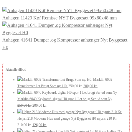
Auhagen 11429 Køf Remisse NYT Byggesæt 99x60x48 mm
Auhagen 41641 Dumper .og Kompressor anhænger Nyt Byggesæt
H0
Aktuelle tilbud
Marklin 6002
Den
Den
Transformer Let Brugt Som ny. H0.
250,00
kr.
200,00
kr.
oprindelige
aktuelle
pris
pris
Marklin 6040 Keyboard. digital H0 spor 1 Let brugt Ser ud som Ny
Den
Den
var:
er:
250,00
kr.
200,00
kr.
oprindelige
aktuelle
250,00 kr..
200,00 kr..
pris
pris
Heljan 218 Moderne Hus med garage Nyt Byggesæt H0 nypris 210 Kr.
var:
Den
er:
Den
210,00
kr.
126,00
kr.
250,00 kr..
oprindelige
200,00 kr..
aktuelle
Heljan 217