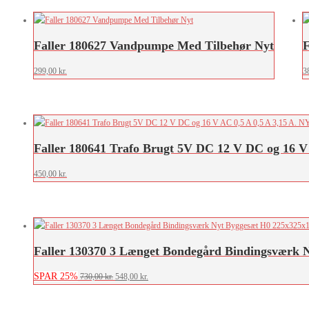
efter
seneste
Faller 180627 Vandpumpe Med Tilbehør Nyt
F
299,00
kr.
3
Faller 180641 Trafo Brugt 5V DC 12 V DC og 16 V
450,00
kr.
Faller 130370 3 Længet Bondegård Bindingsværk
SPAR 25%
Den
Den
730,00
kr.
548,00
kr.
oprindelige
aktuelle
pris
pris