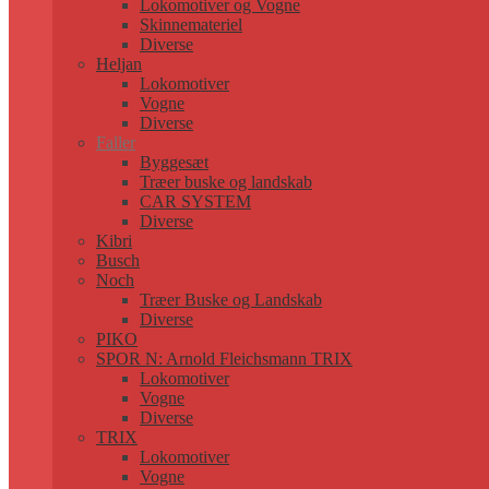
Lokomotiver og Vogne
Skinnemateriel
Diverse
Heljan
Lokomotiver
Vogne
Diverse
Faller
Byggesæt
Træer buske og landskab
CAR SYSTEM
Diverse
Kibri
Busch
Noch
Træer Buske og Landskab
Diverse
PIKO
SPOR N: Arnold Fleichsmann TRIX
Lokomotiver
Vogne
Diverse
TRIX
Lokomotiver
Vogne