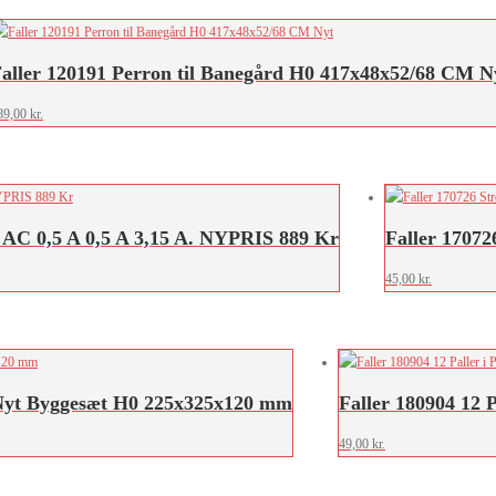
aller 120191 Perron til Banegård H0 417x48x52/68 CM N
89,00
kr.
 AC 0,5 A 0,5 A 3,15 A. NYPRIS 889 Kr
Faller 17072
45,00
kr.
 Nyt Byggesæt H0 225x325x120 mm
Faller 180904 12 P
49,00
kr.