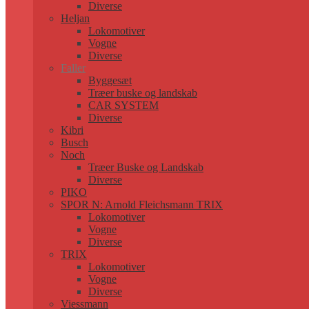
Diverse
Heljan
Lokomotiver
Vogne
Diverse
Faller
Byggesæt
Træer buske og landskab
CAR SYSTEM
Diverse
Kibri
Busch
Noch
Træer Buske og Landskab
Diverse
PIKO
SPOR N: Arnold Fleichsmann TRIX
Lokomotiver
Vogne
Diverse
TRIX
Lokomotiver
Vogne
Diverse
Viessmann