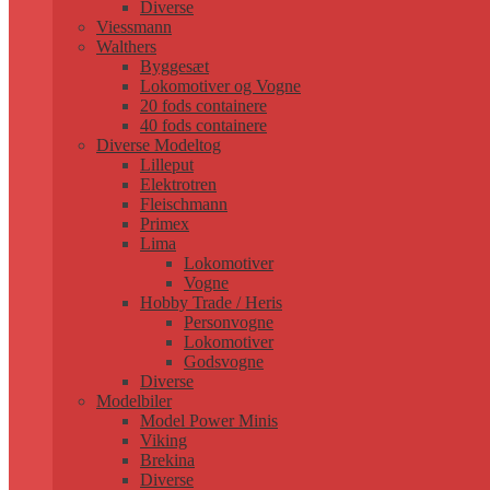
Diverse
Viessmann
Walthers
Byggesæt
Lokomotiver og Vogne
20 fods containere
40 fods containere
Diverse Modeltog
Lilleput
Elektrotren
Fleischmann
Primex
Lima
Lokomotiver
Vogne
Hobby Trade / Heris
Personvogne
Lokomotiver
Godsvogne
Diverse
Modelbiler
Model Power Minis
Viking
Brekina
Diverse