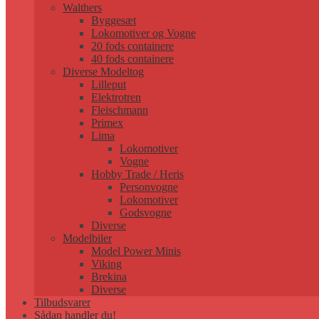
Walthers
Byggesæt
Lokomotiver og Vogne
20 fods containere
40 fods containere
Diverse Modeltog
Lilleput
Elektrotren
Fleischmann
Primex
Lima
Lokomotiver
Vogne
Hobby Trade / Heris
Personvogne
Lokomotiver
Godsvogne
Diverse
Modelbiler
Model Power Minis
Viking
Brekina
Diverse
Tilbudsvarer
Sådan handler du!