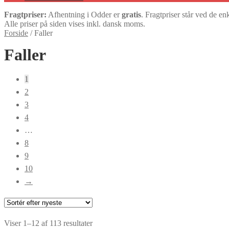
Fragtpriser:
Afhentning i Odder er
gratis
. Fragtpriser står ved de en
Alle priser på siden vises inkl. dansk moms.
Forside
/
Faller
Faller
1
2
3
4
…
8
9
10
→
Sorteret
Viser 1–12 af 113 resultater