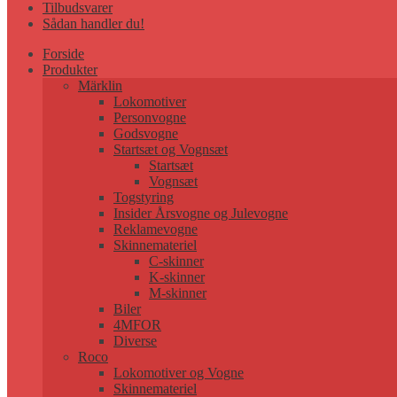
Tilbudsvarer
Sådan handler du!
Forside
Produkter
Märklin
Lokomotiver
Personvogne
Godsvogne
Startsæt og Vognsæt
Startsæt
Vognsæt
Togstyring
Insider Årsvogne og Julevogne
Reklamevogne
Skinnemateriel
C-skinner
K-skinner
M-skinner
Biler
4MFOR
Diverse
Roco
Lokomotiver og Vogne
Skinnemateriel