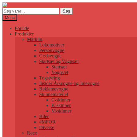
Søg
Søg
efter:
Menu
Forside
Produkter
Märklin
Lokomotiver
Personvogne
Godsvogne
Startsæt og Vognsæt
Startsæt
Vognsæt
Togstyring
Insider Årsvogne og Julevogne
Reklamevogne
Skinnemateriel
C-skinner
K-skinner
M-skinner
Biler
4MFOR
Diverse
Roco