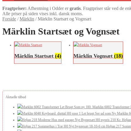
Fragtpriser:
Afhentning i Odder er
gratis
. Fragtpriser står ved de en
Alle priser på siden vises inkl. dansk moms.
Forside
/
Märklin
/
Märklin Startsæt og Vognsæt
Märklin Startsæt og Vognsæt
Märklin Startsæt
(4)
Märklin Vognsæt
(18)
Aktuelle tilbud
Marklin 6002 Transformer 
Marklin 6
Helja
Heljan 217 Somm