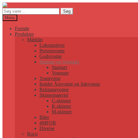
Søg
Søg
efter:
Menu
Forside
Produkter
Märklin
Lokomotiver
Personvogne
Godsvogne
Startsæt og Vognsæt
Startsæt
Vognsæt
Togstyring
Insider Årsvogne og Julevogne
Reklamevogne
Skinnemateriel
C-skinner
K-skinner
M-skinner
Biler
4MFOR
Diverse
Roco