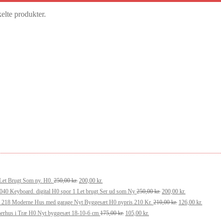
kelte produkter.
Den
Den
Let Brugt Som ny. H0.
250,00
kr.
200,00
kr.
oprindelige
aktuelle
Den
Den
040 Keyboard. digital H0 spor 1 Let brugt Ser ud som Ny
250,00
kr.
200,00
kr.
pris
pris
oprindelige
Den
aktuelle
Den
n 218 Moderne Hus med garage Nyt Byggesæt H0 nypris 210 Kr.
210,00
kr.
126,00
kr.
var:
er:
Den
Den
pris
oprindelige
pris
aktuelle
erhus i Træ H0 Nyt byggesæt 18-10-6 cm
175,00
kr.
105,00
kr.