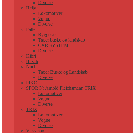
Diverse
Heljan
Lokomotiver
Vogne
Diverse
Faller
Byggesæt
Træer buske og landskab
CAR SYSTEM
Diverse
Kibri
Busch
Noch
Træer Buske og Landskab
Diverse
PIKO
SPOR N: Arnold Fleichsmann TRIX
Lokomotiver
Vogne
Diverse
TRIX
Lokomotiver
Vogne
Diverse
Viessmann