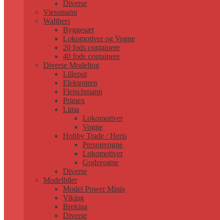
Diverse
Viessmann
Walthers
Byggesæt
Lokomotiver og Vogne
20 fods containere
40 fods containere
Diverse Modeltog
Lilleput
Elektrotren
Fleischmann
Primex
Lima
Lokomotiver
Vogne
Hobby Trade / Heris
Personvogne
Lokomotiver
Godsvogne
Diverse
Modelbiler
Model Power Minis
Viking
Brekina
Diverse