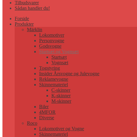
Tilbudsvarer
Sådan handler du!
Forside
Produkter
Märklin
Lokomotiver
Personvogne
Godsvogne
Startsæt og Vognsæt
Startsæt
Vognsæt
Togstyring
Insider Årsvogne og Julevogne
Reklamevogne
Skinnemateriel
C-skinner
K-skinner
M-skinner
Biler
4MFOR
Diverse
Roco
Lokomotiver og Vogne
Skinnemateriel