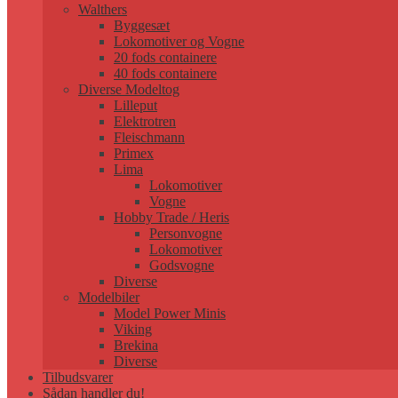
Walthers
Byggesæt
Lokomotiver og Vogne
20 fods containere
40 fods containere
Diverse Modeltog
Lilleput
Elektrotren
Fleischmann
Primex
Lima
Lokomotiver
Vogne
Hobby Trade / Heris
Personvogne
Lokomotiver
Godsvogne
Diverse
Modelbiler
Model Power Minis
Viking
Brekina
Diverse
Tilbudsvarer
Sådan handler du!