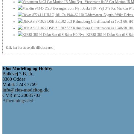
Viessmann 8403 Car Motion IR Mi
Marklin 94
Dekas 
KIBRI 38146 Deko Sæt til S Bah
Klik her for at se alle tilbudsvarer.
Elos Modeltog og Hobby
Ballevej 3 B, th.,
8300 Odder
Mobil: 2243 7769
info@elos-modeltog.dk
CVR-nr.: 20085703
Afhentningssted: