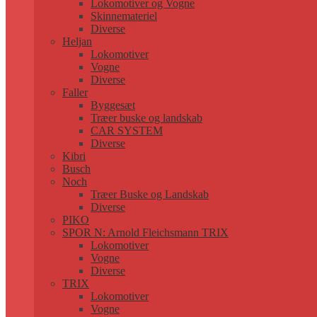
Lokomotiver og Vogne
Skinnemateriel
Diverse
Heljan
Lokomotiver
Vogne
Diverse
Faller
Byggesæt
Træer buske og landskab
CAR SYSTEM
Diverse
Kibri
Busch
Noch
Træer Buske og Landskab
Diverse
PIKO
SPOR N: Arnold Fleichsmann TRIX
Lokomotiver
Vogne
Diverse
TRIX
Lokomotiver
Vogne