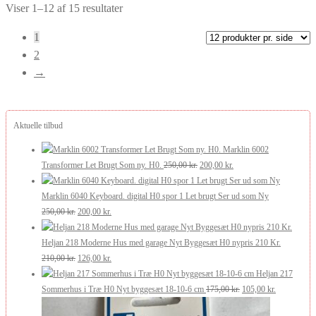
Sorteret
Viser 1–12 af 15 resultater
efter
1
seneste
2
→
Aktuelle tilbud
Marklin 6002
Den
Den
Transformer Let Brugt Som ny. H0.
250,00
kr.
200,00
kr.
oprindelige
aktuelle
pris
pris
Marklin 6040 Keyboard. digital H0 spor 1 Let brugt Ser ud som Ny
Den
Den
var:
er:
250,00
kr.
200,00
kr.
oprindelige
aktuelle
250,00 kr..
200,00 kr..
pris
pris
Heljan 218 Moderne Hus med garage Nyt Byggesæt H0 nypris 210 Kr.
var:
Den
er:
Den
210,00
kr.
126,00
kr.
250,00 kr..
oprindelige
200,00 kr..
aktuelle
Heljan 217
pris
pris
Den
Den
Sommerhus i Træ H0 Nyt byggesæt 18-10-6 cm
175,00
kr.
105,00
kr.
var:
er:
oprindelige
aktuelle