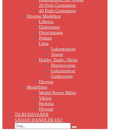
20 Fods Containere
40 Fods Containere
Diverse Modeltog
Lilleput
Elektrotren
Fleischmann
Primex
Lima
Lokomotiver
Vogne
Hobby Trade / Heris
Personvogne
Lokomotiver
Godsvogne
Diverse
Modelbiler
Model Power Minis
Viking
Brekina
Diverse
TILBUDSVARER
SÅDAN HANDLER DU!
Search