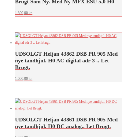
Brugt Som Ny. Med Ny MFX ESU 5,0 H0
1.800,00
kr.
UDSOLGT Heljan 43862 DSB PR 905 Med
nye tandhjul. H0 AC digital adr 3 .. Let
Brugt.
1.600,00
kr.
UDSOLGT Heljan 43861 DSB PR 905 Med
nye tandhjul. H0 DC analog.. Let Brugt.