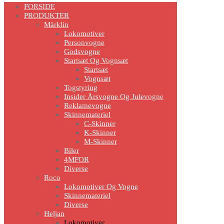
Scroll
FORSIDE
Up
PRODUKTER
Märklin
Lokomotiver
Personvogne
Godsvogne
Startsæt Og Vognsæt
Startsæt
Vognsæt
Togstyring
Insider Årsvogne Og Julevogne
Reklamevogne
Skinnemateriel
C-Skinner
K-Skinner
M-Skinner
Biler
4MFOR
Diverse
Roco
Lokomotiver Og Vogne
Skinnemateriel
Diverse
Heljan
Lokomotiver