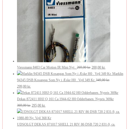
210,00 kr..
126,00 kr..
pris
pris
var:
er:
175,00 kr..
105,00 kr..
Den
Den
Viessmann 8403 Car Motion IR Mini Nyt .
269,00
kr.
200,00
kr.
oprindelige
aktuelle
Marklin
pris
pris
94345 DSB Kosangas Som Ny i Æske H0 . Vejl 349 Kr.
349,00
kr.
Den
Den
var:
er:
299,00
kr.
oprindelige
aktuelle
269,00 kr..
200,00 kr..
pris
pris
Dekas 872411 HHJ Q 161 Ca 1944-62 H0 Odderbanen. Nypris 369kr
var:
er:
Den
Den
369,00
kr.
295,00
kr.
349,00 kr..
299,00 kr..
oprindelige
aktuelle
pris
pris
var:
er:
UDSOLGT DEKAS 871017 SHELL 21 RIV 86 DSB 720 2 831-9, ca.