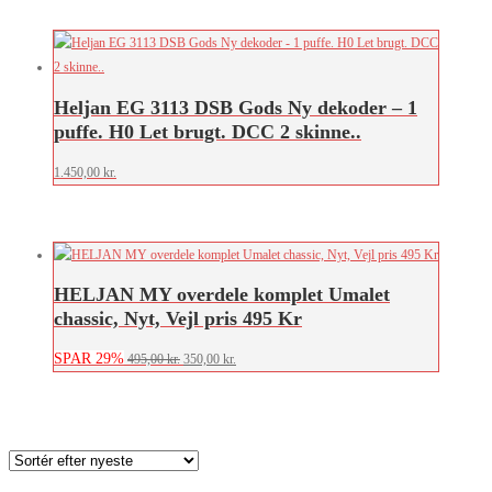
Heljan EG 3113 DSB Gods Ny dekoder – 1
puffe. H0 Let brugt. DCC 2 skinne..
1.450,00
kr.
HELJAN MY overdele komplet Umalet
chassic, Nyt, Vejl pris 495 Kr
SPAR 29%
Den
Den
495,00
kr.
350,00
kr.
oprindelige
aktuelle
pris
pris
var:
er:
495,00 kr..
350,00 kr..