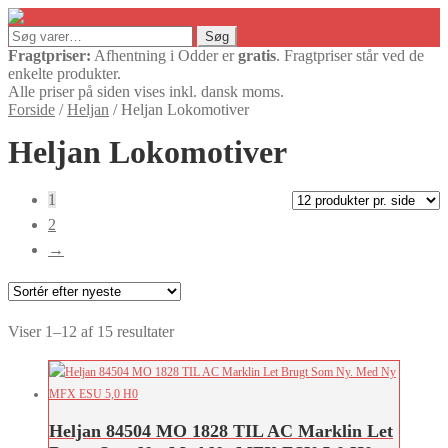
Søg
Søg
efter:
Fragtpriser:
Afhentning i Odder er
gratis
. Fragtpriser står ved de
enkelte produkter.
Alle priser på siden vises inkl. dansk moms.
Forside
/
Heljan
/
Heljan Lokomotiver
Heljan Lokomotiver
1
2
→
Sorteret
Viser 1–12 af 15 resultater
efter
seneste
Heljan 84504 MO 1828 TIL AC Marklin Let