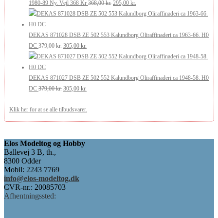
369,00 kr..
295,00 kr..
Den
Den
1980-89 Ny. Vejl 368 Kr
368,00
kr.
295,00
kr.
oprindelige
aktuelle
pris
pris
var:
er:
DEKAS 871028 DSB ZE 502 553 Kalundborg Oliraffinaderi ca 1963-66. H0
Den
Den
368,00 kr..
295,00 kr..
DC
379,00
kr.
305,00
kr.
oprindelige
aktuelle
pris
pris
var:
er:
DEKAS 871027 DSB ZE 502 552 Kalundborg Oliraffinaderi ca 1948-58. H0
379,00 kr..
Den
305,00 kr..
Den
DC
379,00
kr.
305,00
kr.
oprindelige
aktuelle
Klik her for at se alle tilbudsvarer.
pris
pris
var:
er:
379,00 kr..
305,00 kr..
Elos Modeltog og Hobby
Ballevej 3 B, th.,
8300 Odder
Mobil: 2243 7769
info@elos-modeltog.dk
CVR-nr.: 20085703
Afhentningssted: