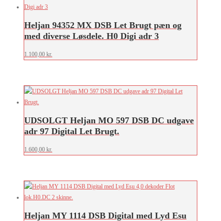
Heljan 94352 MX DSB Let Brugt pæn og
med diverse Løsdele. H0 Digi adr 3
1.100,00
kr.
UDSOLGT Heljan MO 597 DSB DC udgave
adr 97 Digital Let Brugt.
1.600,00
kr.
Heljan MY 1114 DSB Digital med Lyd Esu