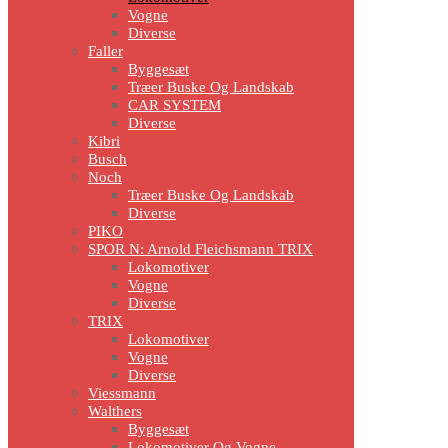
Vogne
Diverse
Faller
Byggesæt
Træer Buske Og Landskab
CAR SYSTEM
Diverse
Kibri
Busch
Noch
Træer Buske Og Landskab
Diverse
PIKO
SPOR N: Arnold Fleichsmann TRIX
Lokomotiver
Vogne
Diverse
TRIX
Lokomotiver
Vogne
Diverse
Viessmann
Walthers
Byggesæt
Lokomotiver Og Vogne