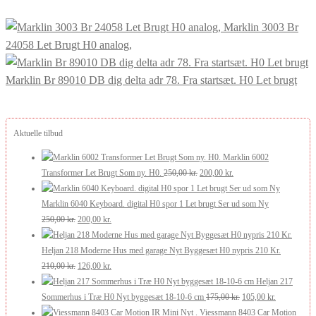
Marklin 3003 Br
24058 Let Brugt H0 analog,
Marklin Br 89010 DB dig delta adr 78. Fra startsæt. H0 Let brugt
Aktuelle tilbud
Marklin 6002
Den
Den
Transformer Let Brugt Som ny. H0.
250,00
kr.
200,00
kr.
oprindelige
aktuelle
pris
pris
Marklin 6040 Keyboard. digital H0 spor 1 Let brugt Ser ud som Ny
Den
Den
var:
er:
250,00
kr.
200,00
kr.
oprindelige
aktuelle
250,00 kr..
200,00 kr..
pris
pris
Heljan 218 Moderne Hus med garage Nyt Byggesæt H0 nypris 210 Kr.
var:
Den
er:
Den
210,00
kr.
126,00
kr.
250,00 kr..
oprindelige
200,00 kr..
aktuelle
Heljan 217
pris
pris
Den
Den
Sommerhus i Træ H0 Nyt byggesæt 18-10-6 cm
175,00
kr.
105,00
kr.
var:
er:
oprindelige
aktuelle
Viessmann 8403 Car Motion