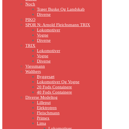
Noch
Træer Buske Og Landskab
Diverse
PIKO
SPOR N: Arnold Fleichsmann TRIX
Lokomotiver
Vogne
Diverse
TRIX
Lokomotiver
Vogne
Diverse
Viessmann
Walthers
Byggesæt
Lokomotiver Og Vogne
20 Fods Containere
40 Fods Containere
Diverse Modeltog
Lilleput
Elektrotren
Fleischmann
Primex
Lima
Lokomotiver