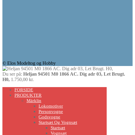
© Elos Modeltog og Hobby
Du ser på:
Heljan 94501 M0 1866 AC. Dig adr 03, Let Brugt.
H0,
1.750,00
kr.
Scroll
FORSIDE
Up
PRODUKTER
Märklin
Lokomotiver
Personvogne
Godsvogne
Startsæt Og Vognsæt
Startsæt
Vognsæt