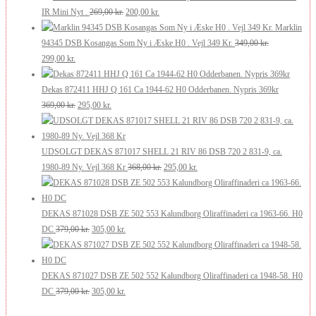
210,00 kr..
126,00 kr..
Den
Den
pris
pris
IR Mini Nyt .
269,00
kr.
200,00
kr.
oprindelige
aktuelle
var:
er:
Marklin
pris
pris
175,00 kr..
105,00 kr..
94345 DSB Kosangas Som Ny i Æske H0 . Vejl 349 Kr.
349,00
kr.
Den
Den
var:
er:
299,00
kr.
oprindelige
aktuelle
269,00 kr..
200,00 kr..
pris
pris
Dekas 872411 HHJ Q 161 Ca 1944-62 H0 Odderbanen. Nypris 369kr
var:
er:
Den
Den
369,00
kr.
295,00
kr.
349,00 kr..
299,00 kr..
oprindelige
aktuelle
pris
pris
var:
er:
UDSOLGT DEKAS 871017 SHELL 21 RIV 86 DSB 720 2 831-9, ca.
369,00 kr..
295,00 kr..
Den
Den
1980-89 Ny. Vejl 368 Kr
368,00
kr.
295,00
kr.
oprindelige
aktuelle
pris
pris
var:
er:
DEKAS 871028 DSB ZE 502 553 Kalundborg Oliraffinaderi ca 1963-66. H0
Den
Den
368,00 kr..
295,00 kr..
DC
379,00
kr.
305,00
kr.
oprindelige
aktuelle
pris
pris
var:
er:
DEKAS 871027 DSB ZE 502 552 Kalundborg Oliraffinaderi ca 1948-58. H0
379,00 kr..
Den
305,00 kr..
Den
DC
379,00
kr.
305,00
kr.
oprindelige
aktuelle