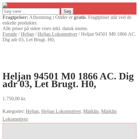
Søg
Søg
efter:
Fragtpriser:
Afhentning i Odder er
gratis
. Fragtpriser står ved de
enkelte produkter.
Alle priser på siden vises inkl. dansk moms.
Forside
/
Heljan
/
Heljan Lokomotiver
/
Heljan 94501 M0 1866 AC.
Dig adr 03, Let Brugt. H0,
Heljan 94501 M0 1866 AC. Dig
adr 03, Let Brugt. H0,
1.750,00
kr.
Kategorier:
Heljan
,
Heljan Lokomotiver
,
Märklin
,
Märklin
Lokomotiver