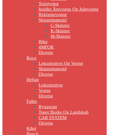
Togstyring
Insider Årsvogne Og Julevogne
Reklamevogne
Skinnemateriel
C-Skinner
K-Skinner
M-Skinner
Biler
4MFOR
Diverse
Roco
Lokomotiver Og Vogne
Skinnemateriel
Diverse
Heljan
Lokomotiver
Vogne
Diverse
Faller
Byggesæt
Træer Buske Og Landskab
CAR SYSTEM
Diverse
Kibri
Busch