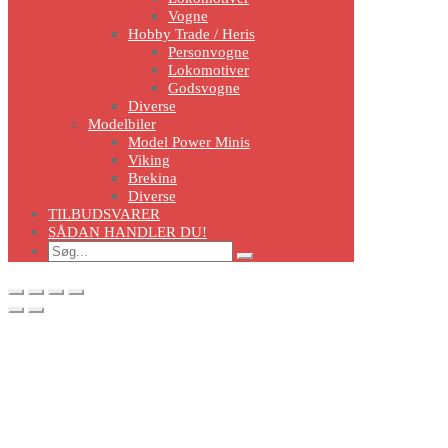
Vogne
Hobby Trade / Heris
Personvogne
Lokomotiver
Godsvogne
Diverse
Modelbiler
Model Power Minis
Viking
Brekina
Diverse
TILBUDSVARER
SÅDAN HANDLER DU!
Search