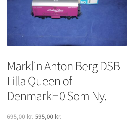
Marklin Anton Berg DSB
Lilla Queen of
DenmarkH0 Som Ny.
Den
Den
695,00
kr.
595,00
kr.
oprindelige
aktuelle
pris
pris