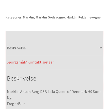
var:
er:
695,00 kr..
595,00 kr..
Kategorier:
Märklin
,
Märklin Godsvogne
,
Märklin Reklamevogne
Beskrivelse
Spørgsmål? Kontakt sælger
Beskrivelse
Marklin Anton Berg DSB Lilla Queen of Denmark H0 Som
Ny.
Fragt 45 kr.