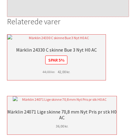
Relaterede varer
Märklin 24330 C skinne Bue 3 Nyt H0 AC
SPAR 5%
Den
Den
44,00
kr.
42,00
kr.
oprindelige
aktuelle
pris
pris
var:
er:
44,00 kr..
42,00 kr..
Märklin 24071 Lige skinne 70,8 mm Nyt Pris pr stk H0
AC
36,00
kr.