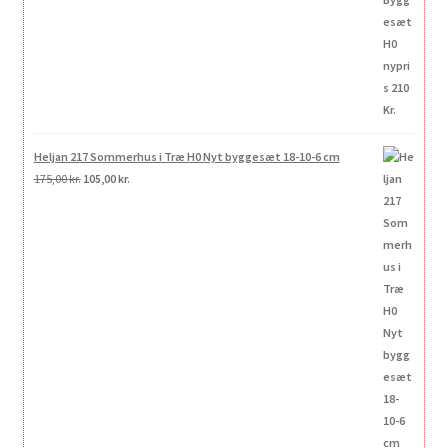
Heljan 217 Sommerhus i Træ H0 Nyt byggesæt 18-10-6 cm
Den
Den
175,00
kr.
105,00
kr.
oprindelige
aktuelle
pris
pris
var:
er:
175,00 kr..
105,00 kr..