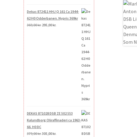
Dekas 872411 HHJ Q 161 Ca 1944-
62 H0 Odderbanen. Nypris 369kr
Den
Den
369,00
kr.
295,00
kr.
oprindelige
aktuelle
pris
pris
var:
er:
369,00 kr..
295,00 kr..
DEKAS 871028 DSB ZE 502 553
Kalundborg Oliraffinaderi ca 1963-
66. H0 DC
Den
Den
379,00
kr.
305,00
kr.