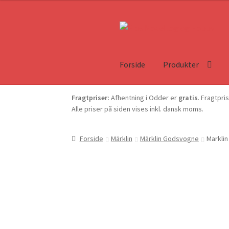
Forside
Produkter
Fragtpriser:
Afhentning i Odder er
gratis
. Fragtpri
Alle priser på siden vises inkl. dansk moms.
Forside
Märklin
Märklin Godsvogne
Marklin