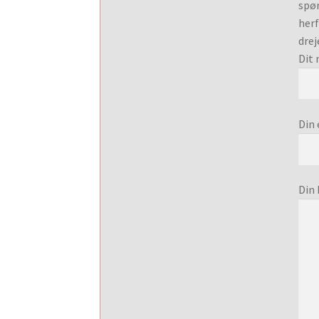
spør
herf
drej
Dit 
Din 
Din 