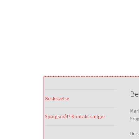
Be
Beskrivelse
Mark
Spørgsmål? Kontakt sælger
Frag
Du s