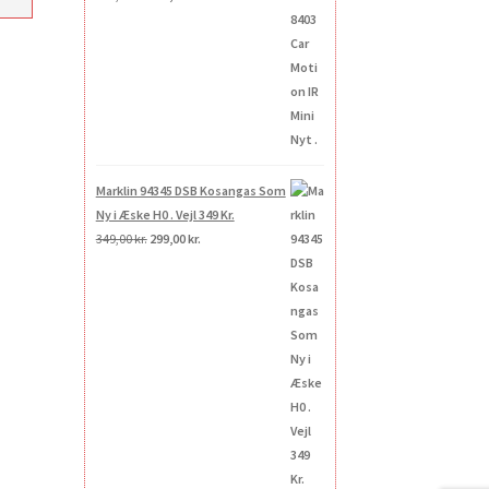
oprindelige
aktuelle
pris
pris
var:
er:
269,00 kr..
200,00 kr..
Marklin 94345 DSB Kosangas Som
Ny i Æske H0 . Vejl 349 Kr.
Den
Den
349,00
kr.
299,00
kr.
oprindelige
aktuelle
pris
pris
var:
er:
349,00 kr..
299,00 kr..