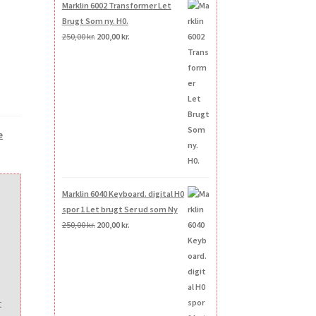
Marklin 6002 Transformer Let
Brugt Som ny. H0.
Den
Den
250,00
kr.
200,00
kr.
oprindelige
aktuelle
pris
pris
var:
er:
250,00 kr..
200,00 kr..
e
Marklin 6040 Keyboard. digital H0
spor 1 Let brugt Ser ud som Ny
Den
Den
250,00
kr.
200,00
kr.
oprindelige
aktuelle
pris
pris
var:
er:
250,00 kr..
200,00 kr..
t