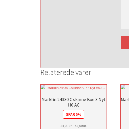
Relaterede varer
Märklin 24330 C skinne Bue 3 Nyt
Märk
H0 AC
SPAR 5%
Den
Den
44,00
kr.
42,00
kr.