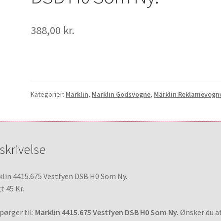
388,00
kr.
Kategorier:
Märklin
,
Märklin Godsvogne
,
Märklin Reklamevogn
skrivelse
lin 4415.675 Vestfyen DSB H0 Som Ny.
t 45 Kr.
pørger til:
Marklin 4415.675 Vestfyen DSB H0 Som Ny.
Ønsker du a