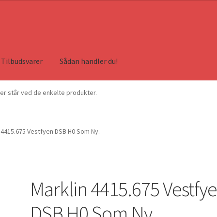
Tilbudsvarer
Sådan handler du!
ser står ved de enkelte produkter.
 4415.675 Vestfyen DSB H0 Som Ny.
Marklin 4415.675 Vestfy
DSB H0 Som Ny.