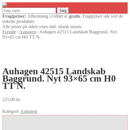
Søg
Søg
efter:
Fragtpriser:
Afhentning i Odder er
gratis
. Fragtpriser står ved de
enkelte produkter.
Alle priser på siden vises inkl. dansk moms.
Forside
/
Auhagen
/
Auhagen 42515 Landskab Baggrund. Nyt
93×65 cm H0 TT N.
Auhagen 42515 Landskab
Baggrund. Nyt 93×65 cm H0
TT N.
225,00
kr.
Kategori:
Auhagen