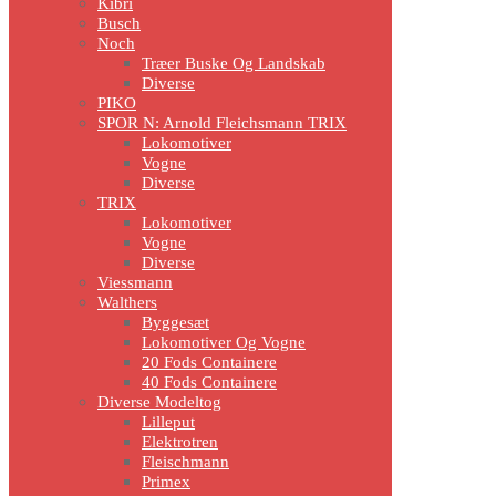
Kibri
Busch
Noch
Træer Buske Og Landskab
Diverse
PIKO
SPOR N: Arnold Fleichsmann TRIX
Lokomotiver
Vogne
Diverse
TRIX
Lokomotiver
Vogne
Diverse
Viessmann
Walthers
Byggesæt
Lokomotiver Og Vogne
20 Fods Containere
40 Fods Containere
Diverse Modeltog
Lilleput
Elektrotren
Fleischmann
Primex