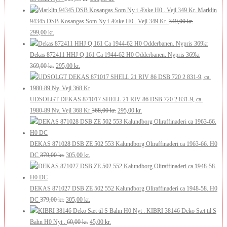
oprindelige
aktuelle
var:
er:
Marklin
pris
pris
175,00 kr..
105,00 kr..
94345 DSB Kosangas Som Ny i Æske H0 . Vejl 349 Kr.
349,00
kr.
Den
Den
var:
er:
299,00
kr.
oprindelige
aktuelle
269,00 kr..
200,00 kr..
pris
pris
Dekas 872411 HHJ Q 161 Ca 1944-62 H0 Odderbanen. Nypris 369kr
var:
er:
Den
Den
369,00
kr.
295,00
kr.
349,00 kr..
299,00 kr..
oprindelige
aktuelle
pris
pris
var:
er:
UDSOLGT DEKAS 871017 SHELL 21 RIV 86 DSB 720 2 831-9, ca.
369,00 kr..
295,00 kr..
Den
Den
1980-89 Ny. Vejl 368 Kr
368,00
kr.
295,00
kr.
oprindelige
aktuelle
pris
pris
var:
er:
DEKAS 871028 DSB ZE 502 553 Kalundborg Oliraffinaderi ca 1963-66. H0
Den
Den
368,00 kr..
295,00 kr..
DC
379,00
kr.
305,00
kr.
oprindelige
aktuelle
pris
pris
var:
er:
DEKAS 871027 DSB ZE 502 552 Kalundborg Oliraffinaderi ca 1948-58. H0
379,00 kr..
Den
305,00 kr..
Den
DC
379,00
kr.
305,00
kr.
oprindelige
aktuelle
KIBRI 38146 Deko Sæt til S
pris
Den
pris
Den
Bahn H0 Nyt .
60,00
kr.
45,00
kr.