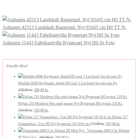
Auhagen 42513 Landskab Baggrund. Nyt 93x65 cm H0 TT N.
Auhagen 11443 Fabrikantvilla Byggesæt Nyt H0 Se Foto
Aktuelle tilbud
Marklin 6040 Keyboard. digital H0 spor 1 Let brugt Ser ud som Ny
Den
Den
250,00
kr.
200,00
kr.
oprindelige
aktuelle
pris
pris
Heljan 218 Moderne Hus med garage Nyt Byggesæt H0 nypris 210 Kr.
var:
Den
er:
Den
210,00
kr.
126,00
kr.
250,00 kr..
oprindelige
200,00 kr..
aktuelle
Heljan 217
pris
pris
Den
Den
Sommerhus i Træ H0 Nyt byggesæt 18-10-6 cm
175,00
kr.
105,00
kr.
var:
er:
oprindelige
aktuelle
Viessmann 8403 Car Motion
210,00 kr..
126,00 kr..
Den
Den
pris
pris
IR Mini Nyt .
269,00
kr.
200,00
kr.