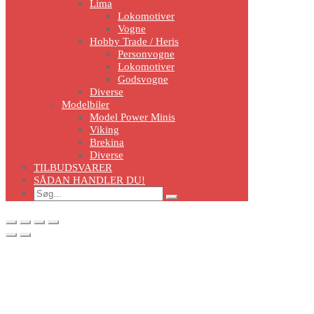
Lima
Lokomotiver
Vogne
Hobby Trade / Heris
Personvogne
Lokomotiver
Godsvogne
Diverse
Modelbiler
Model Power Minis
Viking
Brekina
Diverse
TILBUDSVARER
SÅDAN HANDLER DU!
Search