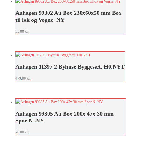
Auhagen 99302 Au Box 230x60x50 mm Box
til lok og Vogne. NY
35,00
kr.
Auhagen 11397 2 Byhuse Byggesæt, H0.NYT
479,00
kr.
Auhagen 99305 Au Box 200x 47x 30 mm
Spor N .NY
28,00
kr.