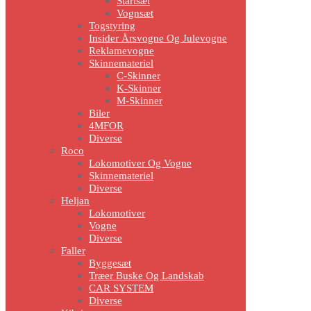
Startsæt
Vognsæt
Togstyring
Insider Årsvogne Og Julevogne
Reklamevogne
Skinnemateriel
C-Skinner
K-Skinner
M-Skinner
Biler
4MFOR
Diverse
Roco
Lokomotiver Og Vogne
Skinnemateriel
Diverse
Heljan
Lokomotiver
Vogne
Diverse
Faller
Byggesæt
Træer Buske Og Landskab
CAR SYSTEM
Diverse