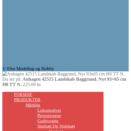
© Elos Modeltog og Hobby
Du ser på:
Auhagen 42515 Landskab Baggrund. Nyt 93×65 cm
H0 TT N.
225,00
kr.
Scroll
FORSIDE
Up
PRODUKTER
Märklin
Lokomotiver
Personvogne
Godsvogne
Startsæt Og Vognsæt