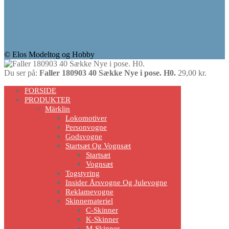
© Elos Modeltog og Hobby
Du ser på:
Faller 180903 40 Sække Nye i pose. H0.
29,00
kr.
Scroll
FORSIDE
Up
PRODUKTER
Märklin
Lokomotiver
Personvogne
Godsvogne
Startsæt Og Vognsæt
Startsæt
Vognsæt
Togstyring
Insider Årsvogne Og Julevogne
Reklamevogne
Skinnemateriel
C-Skinner
K-Skinner
M-Skinner