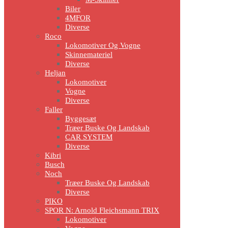
Biler
4MFOR
Diverse
Roco
Lokomotiver Og Vogne
Skinnemateriel
Diverse
Heljan
Lokomotiver
Vogne
Diverse
Faller
Byggesæt
Træer Buske Og Landskab
CAR SYSTEM
Diverse
Kibri
Busch
Noch
Træer Buske Og Landskab
Diverse
PIKO
SPOR N: Arnold Fleichsmann TRIX
Lokomotiver