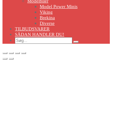
Modelbiler
Model Power Minis
Viking
Brekina
Diverse
TILBUDSVARER
SÅDAN HANDLER DU!
Search