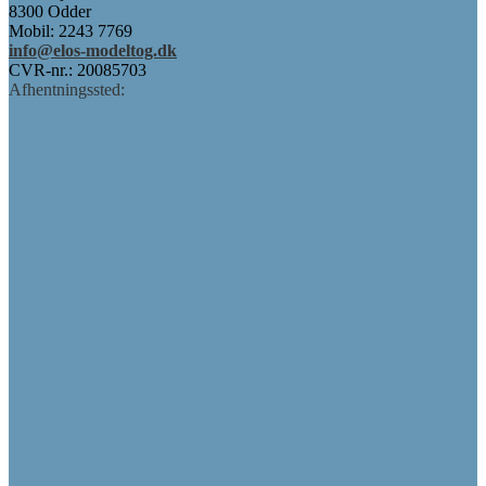
8300 Odder
Mobil: 2243 7769
info@elos-modeltog.dk
CVR-nr.: 20085703
Afhentningssted: