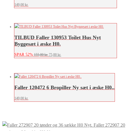
149,00
kr.
TILBUD Faller 130953 Toilet Hus Nyt
Byggesæt i æske H0.
SPAR 52%
Den
Den
155,00
kr.
75,00
kr.
oprindelige
aktuelle
pris
pris
var:
er:
155,00 kr..
75,00 kr..
Faller 120472 6 Bropiller Ny sæt i æske H0..
149,00
kr.
Faller 272907 20