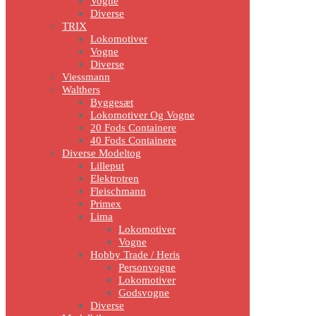
Vogne
Diverse
TRIX
Lokomotiver
Vogne
Diverse
Viessmann
Walthers
Byggesæt
Lokomotiver Og Vogne
20 Fods Containere
40 Fods Containere
Diverse Modeltog
Lilleput
Elektrotren
Fleischmann
Primex
Lima
Lokomotiver
Vogne
Hobby Trade / Heris
Personvogne
Lokomotiver
Godsvogne
Diverse