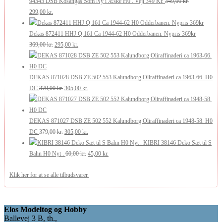
pris
pris
175,00 kr..
105,00 kr..
94345 DSB Kosangas Som Ny i Æske H0 . Vejl 349 Kr.
349,00
kr.
Den
Den
var:
er:
299,00
kr.
oprindelige
aktuelle
269,00 kr..
200,00 kr..
pris
pris
Dekas 872411 HHJ Q 161 Ca 1944-62 H0 Odderbanen. Nypris 369kr
var:
er:
Den
Den
369,00
kr.
295,00
kr.
349,00 kr..
299,00 kr..
oprindelige
aktuelle
pris
pris
var:
er:
DEKAS 871028 DSB ZE 502 553 Kalundborg Oliraffinaderi ca 1963-66. H0
369,00 kr..
Den
295,00 kr..
Den
DC
379,00
kr.
305,00
kr.
oprindelige
aktuelle
pris
pris
var:
er:
DEKAS 871027 DSB ZE 502 552 Kalundborg Oliraffinaderi ca 1948-58. H0
379,00 kr..
Den
305,00 kr..
Den
DC
379,00
kr.
305,00
kr.
oprindelige
aktuelle
KIBRI 38146 Deko Sæt til S
pris
Den
pris
Den
Bahn H0 Nyt .
60,00
kr.
45,00
kr.
var:
oprindelige
er:
aktuelle
Klik her for at se alle tilbudsvarer.
379,00 kr..
pris
305,00 kr..
pris
var:
er:
60,00 kr..
45,00 kr..
Elos Modeltog og Hobby
Ballevej 3 B, th.,