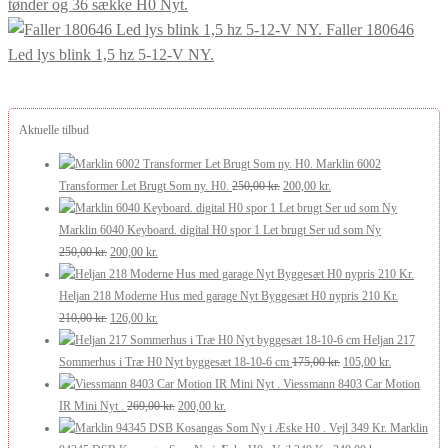
tønder og 36 sække H0 Nyt.
Faller 180646
Led lys blink 1,5 hz 5-12-V NY.
Aktuelle tilbud
Marklin 6002
Den
Den
Transformer Let Brugt Som ny. H0.
250,00
kr.
200,00
kr.
oprindelige
aktuelle
pris
pris
Marklin 6040 Keyboard. digital H0 spor 1 Let brugt Ser ud som Ny
Den
Den
var:
er:
250,00
kr.
200,00
kr.
oprindelige
aktuelle
250,00 kr..
200,00 kr..
pris
pris
Heljan 218 Moderne Hus med garage Nyt Byggesæt H0 nypris 210 Kr.
var:
Den
er:
Den
210,00
kr.
126,00
kr.
250,00 kr..
oprindelige
200,00 kr..
aktuelle
Heljan 217
pris
pris
Den
Den
Sommerhus i Træ H0 Nyt byggesæt 18-10-6 cm
175,00
kr.
105,00
kr.
var:
er:
oprindelige
aktuelle
Viessmann 8403 Car Motion
210,00 kr..
126,00 kr..
Den
Den
pris
pris
IR Mini Nyt .
269,00
kr.
200,00
kr.
oprindelige
aktuelle
var:
er:
Marklin