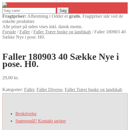
Søg
Søg
efter:
Fragtpriser:
Afhentning i Odder er
gratis
. Fragtpriser står ved de
enkelte produkter.
Alle priser på siden vises inkl. dansk moms.
Forside
/
Faller
/
Faller Træer buske og landskab
/
Faller 180903 40
Sække Nye i pose. H0.
Faller 180903 40 Sække Nye i
pose. H0.
29,00
kr.
Kategorier:
Faller
,
Faller Diverse
,
Faller Træer buske og landskab
Beskrivelse
Spørgsmål? Kontakt sælger