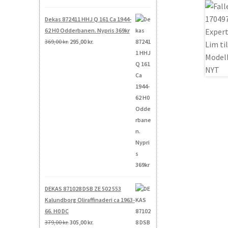
Dekas 872411 HHJ Q 161 Ca 1944-
62 H0 Odderbanen. Nypris 369kr
Den
Den
369,00
kr.
295,00
kr.
oprindelige
aktuelle
pris
pris
var:
er:
369,00 kr..
295,00 kr..
DEKAS 871028 DSB ZE 502 553
Kalundborg Oliraffinaderi ca 1963-
66. H0 DC
Den
Den
379,00
kr.
305,00
kr.