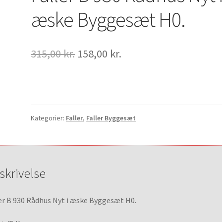
æske Byggesæt H0.
Den
Den
315,00
kr.
158,00
kr.
oprindelige
aktuelle
pris
pris
var:
er:
315,00 kr..
158,00 kr..
Kategorier:
Faller
,
Faller Byggesæt
skrivelse
er B 930 Rådhus Nyt i æske Byggesæt H0.