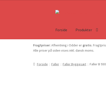
Forside
Produkter
Fragtpriser:
Afhentning i Odder er
gratis
. Fragtpri
Alle priser på siden vises inkl. dansk moms.
Forside
Faller
Faller Byggesæt
Faller B 93