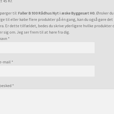
t 45 Kr.
pørger til:
Faller B 930 Rådhus Nyt i æske Byggesæt H0.
Ønsker du
ge til eller købe flere produkter på én gang, kan du også gøre det
ra. Er dette tilfældet, bedes du skrive yderligere hvilke produkter 
er sig om. Jeg ser frem til at høre fra dig.
navn *
e-mail *
besked *