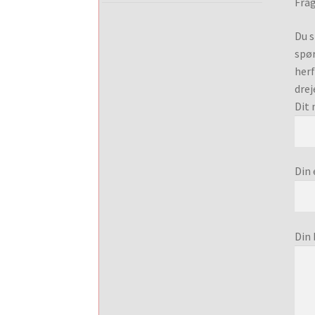
Frag
Du s
spør
herf
drej
Dit 
Din 
Din 