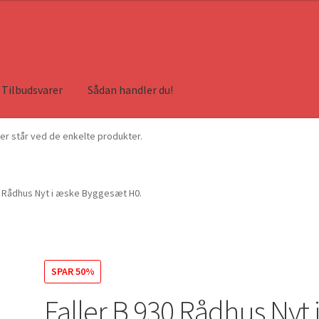
315,00 kr..
158,00 kr..
Tilbudsvarer
Sådan handler du!
ser står ved de enkelte produkter.
0 Rådhus Nyt i æske Byggesæt H0.
SPAR 50%
Faller B 930 Rådhus Nyt 