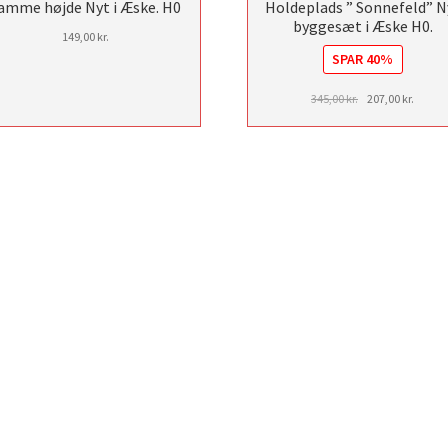
amme højde Nyt i Æske. H0
Holdeplads ” Sonnefeld” N
byggesæt i Æske H0.
149,00
kr.
SPAR 40%
Den
Den
345,00
kr.
207,00
kr.
oprindelige
aktuel
pris
pris
var:
er:
345,00 kr..
207,00 