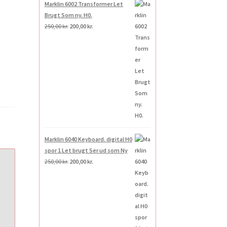
Marklin 6002 Transformer Let
Brugt Som ny. H0.
Den
Den
250,00
kr.
200,00
kr.
oprindelige
aktuelle
pris
pris
var:
er:
250,00 kr..
200,00 kr..
Marklin 6040 Keyboard. digital H0
spor 1 Let brugt Ser ud som Ny
Den
Den
250,00
kr.
200,00
kr.
oprindelige
aktuelle
pris
pris
var:
er:
250,00 kr..
200,00 kr..