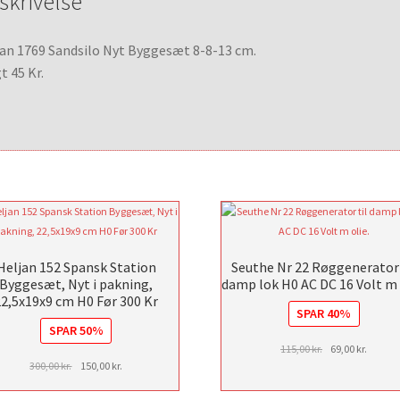
skrivelse
an 1769 Sandsilo Nyt Byggesæt 8-8-13 cm.
t 45 Kr.
Heljan 152 Spansk Station
Seuthe Nr 22 Røggenerator 
Byggesæt, Nyt i pakning,
damp lok H0 AC DC 16 Volt m 
22,5x19x9 cm H0 Før 300 Kr
SPAR 40%
SPAR 50%
Den
Den
115,00
kr.
69,00
kr.
Den
Den
300,00
kr.
150,00
kr.
oprindelige
aktuell
oprindelige
aktuelle
pris
pris