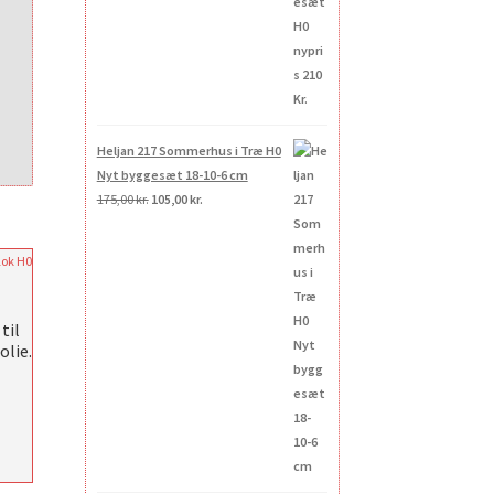
Heljan 217 Sommerhus i Træ H0
Nyt byggesæt 18-10-6 cm
Den
Den
175,00
kr.
105,00
kr.
oprindelige
aktuelle
pris
pris
var:
er:
175,00 kr..
105,00 kr..
til
olie.
e