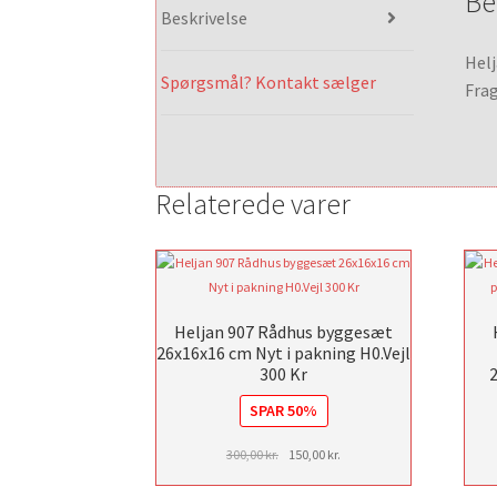
Be
Beskrivelse
Helj
Spørgsmål? Kontakt sælger
Frag
Relaterede varer
Heljan 907 Rådhus byggesæt
26x16x16 cm Nyt i pakning H0.Vejl
300 Kr
SPAR 50%
Den
Den
300,00
kr.
150,00
kr.
oprindelige
aktuelle