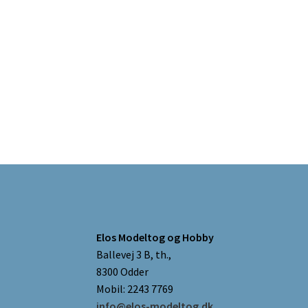
Elos Modeltog og Hobby
Ballevej 3 B, th.,
8300 Odder
Mobil: 2243 7769
info@elos-modeltog.dk