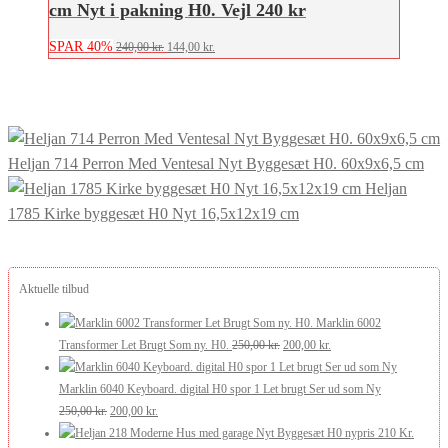
cm Nyt i pakning H0. Vejl 240 kr
SPAR 40%
Den
Den
240,00
kr.
144,00
kr.
oprindelige
aktuelle
pris
pris
var:
er:
240,00 kr..
144,00 kr..
Heljan 714 Perron Med Ventesal Nyt Byggesæt H0. 60x9x6,5 cm
Heljan
1785 Kirke byggesæt H0 Nyt 16,5x12x19 cm
Aktuelle tilbud
Marklin 6002
Den
Den
Transformer Let Brugt Som ny. H0.
250,00
kr.
200,00
kr.
oprindelige
aktuelle
pris
pris
Marklin 6040 Keyboard. digital H0 spor 1 Let brugt Ser ud som Ny
Den
Den
var:
er:
250,00
kr.
200,00
kr.
oprindelige
aktuelle
250,00 kr..
200,00 kr..