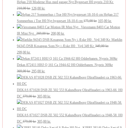
pris
pris
Heljan 218 Moderne Hus med garage Nyt Byggesæt H0 nypris 210 Kr.
var:
Den
er:
Den
210,00
kr.
126,00
kr.
250,00 kr..
oprindelige
200,00 kr..
aktuelle
Heljan 217
pris
pris
Den
Den
Sommerhus i Træ H0 Nyt byggesæt 18-10-6 cm
175,00
kr.
105,00
kr.
var:
er:
oprindelige
aktuelle
Viessmann 8403 Car Motion
210,00 kr..
126,00 kr..
Den
Den
pris
pris
IR Mini Nyt .
269,00
kr.
200,00
kr.
oprindelige
aktuelle
var:
er:
Marklin
pris
pris
175,00 kr..
105,00 kr..
94345 DSB Kosangas Som Ny i Æske H0 . Vejl 349 Kr.
349,00
kr.
Den
Den
var:
er:
299,00
kr.
oprindelige
aktuelle
269,00 kr..
200,00 kr..
pris
pris
Dekas 872411 HHJ Q 161 Ca 1944-62 H0 Odderbanen. Nypris 369kr
var:
er:
Den
Den
369,00
kr.
295,00
kr.
349,00 kr..
299,00 kr..
oprindelige
aktuelle
pris
pris
var:
er:
DEKAS 871028 DSB ZE 502 553 Kalundborg Oliraffinaderi ca 1963-66. H0
369,00 kr..
Den
295,00 kr..
Den
DC
379,00
kr.
305,00
kr.
oprindelige
aktuelle
pris
pris
var:
er:
DEKAS 871027 DSB ZE 502 552 Kalundborg Oliraffinaderi ca 1948-58. H0
379,00 kr..
Den
305,00 kr..
Den
DC
379,00
kr.
305,00
kr.
oprindelige
aktuelle
KIBRI 38146 Deko Sæt til S