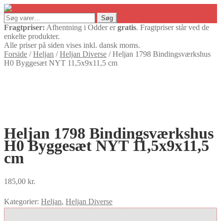
Søg
Søg
efter:
Fragtpriser:
Afhentning i Odder er
gratis
. Fragtpriser står ved de
enkelte produkter.
Alle priser på siden vises inkl. dansk moms.
Forside
/
Heljan
/
Heljan Diverse
/
Heljan 1798 Bindingsværkshus
H0 Byggesæt NYT 11,5x9x11,5 cm
Heljan 1798 Bindingsværkshus
H0 Byggesæt NYT 11,5x9x11,5
cm
185,00
kr.
Kategorier:
Heljan
,
Heljan Diverse