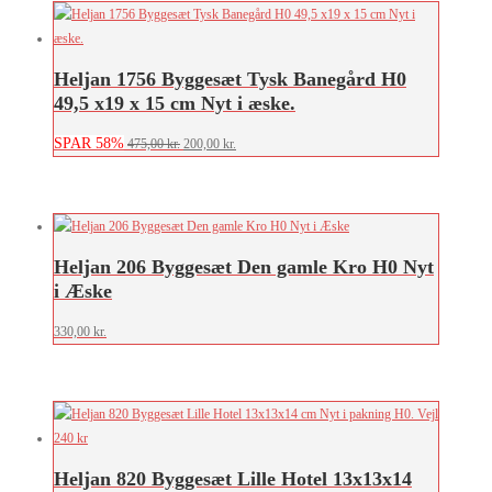
Heljan 1756 Byggesæt Tysk Banegård H0
49,5 x19 x 15 cm Nyt i æske.
SPAR 58%
Den
Den
475,00
kr.
200,00
kr.
oprindelige
aktuelle
pris
pris
var:
er:
475,00 kr..
200,00 kr..
Heljan 206 Byggesæt Den gamle Kro H0 Nyt
i Æske
330,00
kr.
Heljan 820 Byggesæt Lille Hotel 13x13x14