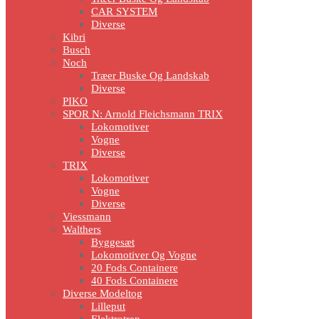
CAR SYSTEM
Diverse
Kibri
Busch
Noch
Træer Buske Og Landskab
Diverse
PIKO
SPOR N: Arnold Fleichsmann TRIX
Lokomotiver
Vogne
Diverse
TRIX
Lokomotiver
Vogne
Diverse
Viessmann
Walthers
Byggesæt
Lokomotiver Og Vogne
20 Fods Containere
40 Fods Containere
Diverse Modeltog
Lilleput
Elektrotren