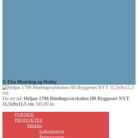
© Elos Modeltog og Hobby
Du ser på:
Heljan 1798 Bindingsværkshus H0 Byggesæt NYT
11,5x9x11,5 cm
185,00
kr.
Scroll
FORSIDE
Up
PRODUKTER
Märklin
Lokomotiver
Personvogne