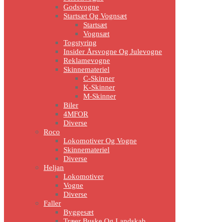
Godsvogne
Startsæt Og Vognsæt
Startsæt
Vognsæt
Togstyring
Insider Årsvogne Og Julevogne
Reklamevogne
Skinnemateriel
C-Skinner
K-Skinner
M-Skinner
Biler
4MFOR
Diverse
Roco
Lokomotiver Og Vogne
Skinnemateriel
Diverse
Heljan
Lokomotiver
Vogne
Diverse
Faller
Byggesæt
Træer Buske Og Landskab