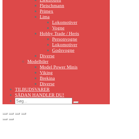
Fleischmann
Primex
Lima
Lokomotiver
Vogne
Hobby Trade / Heris
Personvogne
Lokomotiver
Godsvogne
Diverse
Modelbiler
Model Power Minis
Viking
Brekina
Diverse
TILBUDSVARER
SÅDAN HANDLER DU!
Search