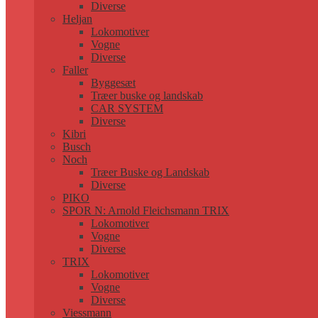
Diverse
Heljan
Lokomotiver
Vogne
Diverse
Faller
Byggesæt
Træer buske og landskab
CAR SYSTEM
Diverse
Kibri
Busch
Noch
Træer Buske og Landskab
Diverse
PIKO
SPOR N: Arnold Fleichsmann TRIX
Lokomotiver
Vogne
Diverse
TRIX
Lokomotiver
Vogne
Diverse
Viessmann