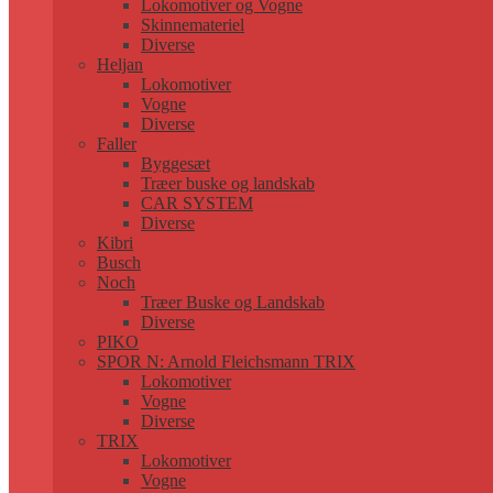
Lokomotiver og Vogne
Skinnemateriel
Diverse
Heljan
Lokomotiver
Vogne
Diverse
Faller
Byggesæt
Træer buske og landskab
CAR SYSTEM
Diverse
Kibri
Busch
Noch
Træer Buske og Landskab
Diverse
PIKO
SPOR N: Arnold Fleichsmann TRIX
Lokomotiver
Vogne
Diverse
TRIX
Lokomotiver
Vogne