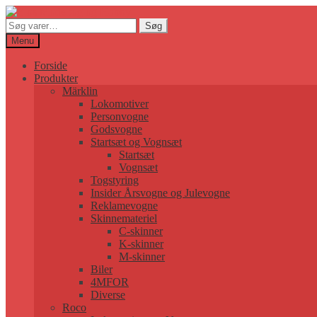
Søg
Søg
efter:
Menu
Forside
Produkter
Märklin
Lokomotiver
Personvogne
Godsvogne
Startsæt og Vognsæt
Startsæt
Vognsæt
Togstyring
Insider Årsvogne og Julevogne
Reklamevogne
Skinnemateriel
C-skinner
K-skinner
M-skinner
Biler
4MFOR
Diverse
Roco