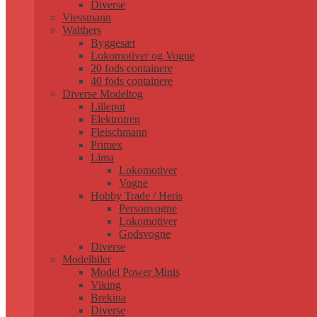
Diverse
Viessmann
Walthers
Byggesæt
Lokomotiver og Vogne
20 fods containere
40 fods containere
Diverse Modeltog
Lilleput
Elektrotren
Fleischmann
Primex
Lima
Lokomotiver
Vogne
Hobby Trade / Heris
Personvogne
Lokomotiver
Godsvogne
Diverse
Modelbiler
Model Power Minis
Viking
Brekina
Diverse