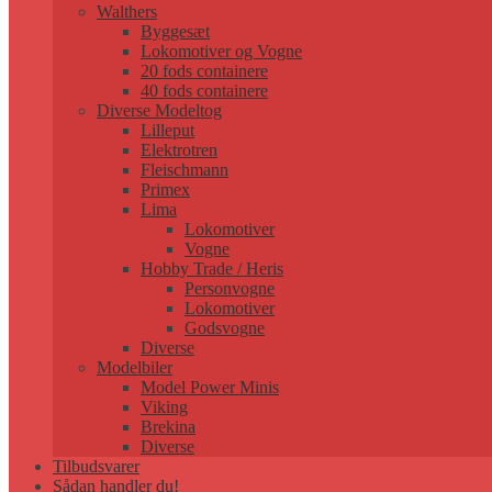
Walthers
Byggesæt
Lokomotiver og Vogne
20 fods containere
40 fods containere
Diverse Modeltog
Lilleput
Elektrotren
Fleischmann
Primex
Lima
Lokomotiver
Vogne
Hobby Trade / Heris
Personvogne
Lokomotiver
Godsvogne
Diverse
Modelbiler
Model Power Minis
Viking
Brekina
Diverse
Tilbudsvarer
Sådan handler du!