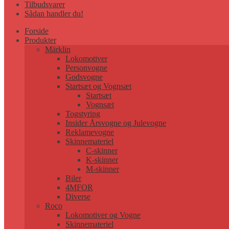
Tilbudsvarer
Sådan handler du!
Forside
Produkter
Märklin
Lokomotiver
Personvogne
Godsvogne
Startsæt og Vognsæt
Startsæt
Vognsæt
Togstyring
Insider Årsvogne og Julevogne
Reklamevogne
Skinnemateriel
C-skinner
K-skinner
M-skinner
Biler
4MFOR
Diverse
Roco
Lokomotiver og Vogne
Skinnemateriel