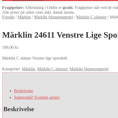
Fragtpriser:
Afhentning i Odder er
gratis
. Fragtpriser står ved de en
Alle priser på siden vises inkl. dansk moms.
Forside
/
Märklin
/
Märklin Skinnemateriel
/
Märklin C-skinner
/
Märk
Märklin 24611 Venstre Lige Spor
189,00
kr.
Märklin C skinne Venstre lige sporskift.
Kategorier:
Märklin
,
Märklin C-skinner
,
Märklin Skinnemateriel
Beskrivelse
Spørgsmål? Kontakt sælger
Beskrivelse