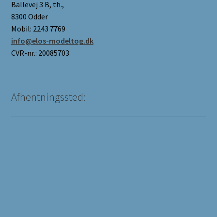
Ballevej 3 B, th.,
8300 Odder
Mobil: 2243 7769
info@elos-modeltog.dk
CVR-nr.: 20085703
Afhentningssted: