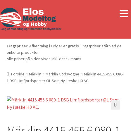
Fragtpriser:
Afhentning i Odder er
gratis
. Fragtpriser står ved de
enkelte produkter.
Alle priser på siden vises inkl. dansk moms.
Forside
Märklin
Märklin Godsvogne
Märklin 4415.455 6 080-
1 DSB Limfjordsporter ØL Som Ny i æske H0 AC.
🔍
Märklin 4415.455 6 080-1