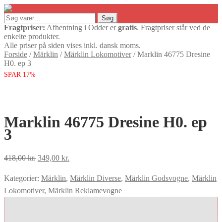
Søg
Søg
efter:
Fragtpriser:
Afhentning i Odder er
gratis
. Fragtpriser står ved de
enkelte produkter.
Alle priser på siden vises inkl. dansk moms.
Forside
/
Märklin
/
Märklin Lokomotiver
/
Marklin 46775 Dresine
H0. ep 3
SPAR 17%
Marklin 46775 Dresine H0. ep
3
Den
Den
418,00
kr.
349,00
kr.
oprindelige
aktuelle
Kategorier:
Märklin
,
Märklin Diverse
,
Märklin Godsvogne
,
Märklin
pris
pris
Lokomotiver
,
Märklin Reklamevogne
var:
er:
418,00 kr..
349,00 kr..