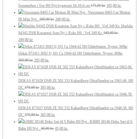
pris
pris
Den
Den
Sommerhus i Træ H0 Nyt byggesæt 18-10-6 cm
175,00
kr.
105,00
kr.
var:
er:
oprindelige
aktuelle
Viessmann 8403 Car Motion
210,00 kr..
126,00 kr..
Den
Den
pris
pris
IR Mini Nyt .
269,00
kr.
200,00
kr.
oprindelige
aktuelle
var:
er:
Marklin
pris
pris
175,00 kr..
105,00 kr..
94345 DSB Kosangas Som Ny i Æske H0 . Vejl 349 Kr.
349,00
kr.
Den
Den
var:
er:
299,00
kr.
oprindelige
aktuelle
269,00 kr..
200,00 kr..
pris
pris
Dekas 872411 HHJ Q 161 Ca 1944-62 H0 Odderbanen. Nypris 369kr
var:
er:
Den
Den
369,00
kr.
295,00
kr.
349,00 kr..
299,00 kr..
oprindelige
aktuelle
pris
pris
var:
er:
DEKAS 871028 DSB ZE 502 553 Kalundborg Oliraffinaderi ca 1963-66. H0
369,00 kr..
Den
295,00 kr..
Den
DC
379,00
kr.
305,00
kr.
oprindelige
aktuelle
pris
pris
var:
er:
DEKAS 871027 DSB ZE 502 552 Kalundborg Oliraffinaderi ca 1948-58. H0
379,00 kr..
Den
305,00 kr..
Den
DC
379,00
kr.
305,00
kr.
oprindelige
aktuelle
KIBRI 38146 Deko Sæt til S
pris
Den
pris
Den
Bahn H0 Nyt .
60,00
kr.
45,00
kr.
var:
oprindelige
er:
aktuelle