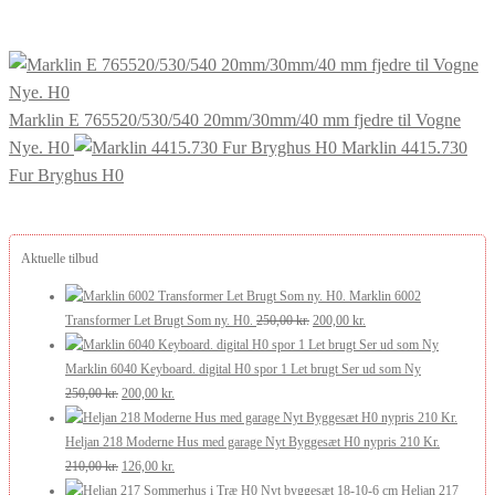
Marklin E 765520/530/540 20mm/30mm/40 mm fjedre til Vogne
Nye. H0
Marklin 4415.730
Fur Bryghus H0
Aktuelle tilbud
Marklin 6002
Den
Den
Transformer Let Brugt Som ny. H0.
250,00
kr.
200,00
kr.
oprindelige
aktuelle
pris
pris
Marklin 6040 Keyboard. digital H0 spor 1 Let brugt Ser ud som Ny
Den
Den
var:
er:
250,00
kr.
200,00
kr.
oprindelige
aktuelle
250,00 kr..
200,00 kr..
pris
pris
Heljan 218 Moderne Hus med garage Nyt Byggesæt H0 nypris 210 Kr.
var:
Den
er:
Den
210,00
kr.
126,00
kr.
250,00 kr..
oprindelige
200,00 kr..
aktuelle
Heljan 217