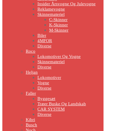
Insider Årsvogne Og Julevogne
Reklamevogne
Skinnemateriel
C-Skinner
K-Skinner
M-Skinner
Biler
4MFOR
Diverse
Roco
Lokomotiver Og Vogne
Skinnemateriel
Diverse
Heljan
Lokomotiver
Vogne
Diverse
Faller
Byggesæt
Træer Buske Og Landskab
CAR SYSTEM
Diverse
Kibri
Busch
Noch