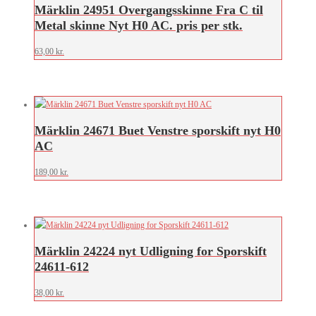
Märklin 24951 Overgangsskinne Fra C til
Metal skinne Nyt H0 AC. pris per stk.
63,00
kr.
Märklin 24671 Buet Venstre sporskift nyt H0
AC
189,00
kr.
Märklin 24224 nyt Udligning for Sporskift
24611-612
38,00
kr.