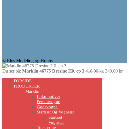
© Elos Modeltog og Hobby
Den
De
Du ser på:
Marklin 46775 Dresine H0. ep 3
418,00
kr.
349,00
kr.
Scroll
oprindelige
akt
FORSIDE
pris
pri
Up
PRODUKTER
var:
er:
Märklin
418,00 kr..
349
Lokomotiver
Personvogne
Godsvogne
Startsæt Og Vognsæt
Startsæt
Vognsæt
Togstyring