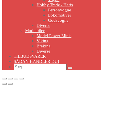
Hobby Trade / Heris
Personvogne
Lokomotiver
Godsvogne
Diverse
Modelbiler
Model Power Minis
Viking
Brekina
Diverse
TILBUDSVARER
SÅDAN HANDLER DU!
Search