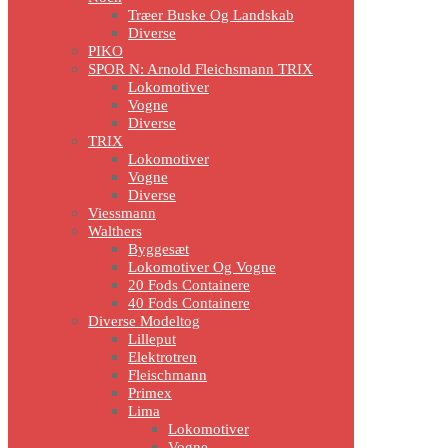
Træer Buske Og Landskab
Diverse
PIKO
SPOR N: Arnold Fleichsmann TRIX
Lokomotiver
Vogne
Diverse
TRIX
Lokomotiver
Vogne
Diverse
Viessmann
Walthers
Byggesæt
Lokomotiver Og Vogne
20 Fods Containere
40 Fods Containere
Diverse Modeltog
Lilleput
Elektrotren
Fleischmann
Primex
Lima
Lokomotiver
Vogne