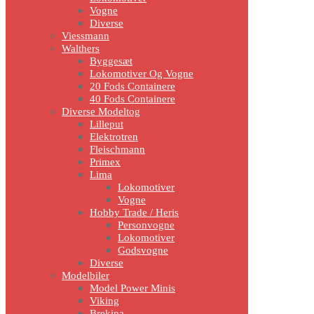
Vogne
Diverse
Viessmann
Walthers
Byggesæt
Lokomotiver Og Vogne
20 Fods Containere
40 Fods Containere
Diverse Modeltog
Lilleput
Elektrotren
Fleischmann
Primex
Lima
Lokomotiver
Vogne
Hobby Trade / Heris
Personvogne
Lokomotiver
Godsvogne
Diverse
Modelbiler
Model Power Minis
Viking
Brekina