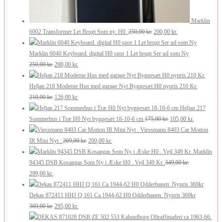
Marklin
Den
Den
6002 Transformer Let Brugt Som ny. H0.
250,00
kr.
200,00
kr.
oprindelige
aktuelle
pris
pris
Marklin 6040 Keyboard. digital H0 spor 1 Let brugt Ser ud som Ny
Den
Den
var:
er:
250,00
kr.
200,00
kr.
oprindelige
aktuelle
250,00 kr..
200,00 kr..
pris
pris
Heljan 218 Moderne Hus med garage Nyt Byggesæt H0 nypris 210 Kr.
var:
Den
er:
Den
210,00
kr.
126,00
kr.
250,00 kr..
oprindelige
200,00 kr..
aktuelle
Heljan 217
pris
pris
Den
Den
Sommerhus i Træ H0 Nyt byggesæt 18-10-6 cm
175,00
kr.
105,00
kr.
var:
er:
oprindelige
aktuelle
Viessmann 8403 Car Motion
210,00 kr..
126,00 kr..
Den
Den
pris
pris
IR Mini Nyt .
269,00
kr.
200,00
kr.
oprindelige
aktuelle
var:
er:
Marklin
pris
pris
175,00 kr..
105,00 kr..
94345 DSB Kosangas Som Ny i Æske H0 . Vejl 349 Kr.
349,00
kr.
Den
Den
var:
er:
299,00
kr.
oprindelige
aktuelle
269,00 kr..
200,00 kr..
pris
pris
Dekas 872411 HHJ Q 161 Ca 1944-62 H0 Odderbanen. Nypris 369kr
var:
er:
Den
Den
369,00
kr.
295,00
kr.
349,00 kr..
299,00 kr..
oprindelige
aktuelle