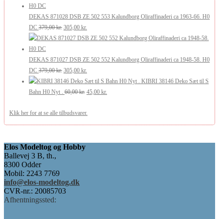
pris
pris
var:
er:
DEKAS 871028 DSB ZE 502 553 Kalundborg Oliraffinaderi ca 1963-66. H0
369,00 kr..
Den
295,00 kr..
Den
DC
379,00
kr.
305,00
kr.
oprindelige
aktuelle
pris
pris
var:
er:
DEKAS 871027 DSB ZE 502 552 Kalundborg Oliraffinaderi ca 1948-58. H0
379,00 kr..
Den
305,00 kr..
Den
DC
379,00
kr.
305,00
kr.
oprindelige
aktuelle
KIBRI 38146 Deko Sæt til S
pris
Den
pris
Den
Bahn H0 Nyt .
60,00
kr.
45,00
kr.
var:
oprindelige
er:
aktuelle
Klik her for at se alle tilbudsvarer.
379,00 kr..
pris
305,00 kr..
pris
var:
er:
60,00 kr..
45,00 kr..
Elos Modeltog og Hobby
Ballevej 3 B, th.,
8300 Odder
Mobil: 2243 7769
info@elos-modeltog.dk
CVR-nr.: 20085703
Afhentningssted: