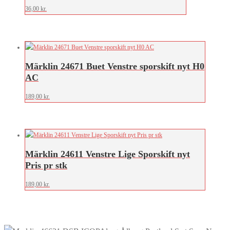
36,00
kr.
Märklin 24671 Buet Venstre sporskift nyt H0
AC
189,00
kr.
Märklin 24611 Venstre Lige Sporskift nyt
Pris pr stk
189,00
kr.