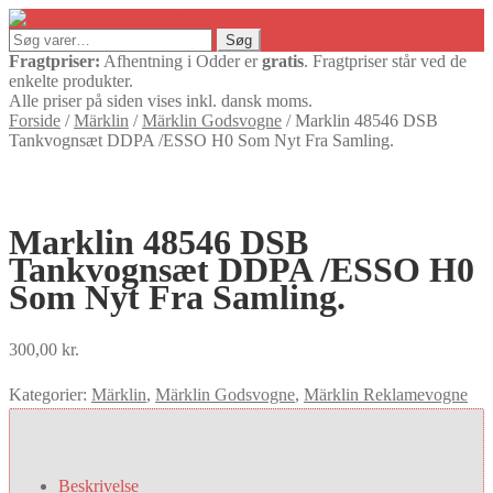
Søg
Søg
efter:
Fragtpriser:
Afhentning i Odder er
gratis
. Fragtpriser står ved de
enkelte produkter.
Alle priser på siden vises inkl. dansk moms.
Forside
/
Märklin
/
Märklin Godsvogne
/
Marklin 48546 DSB
Tankvognsæt DDPA /ESSO H0 Som Nyt Fra Samling.
Marklin 48546 DSB
Tankvognsæt DDPA /ESSO H0
Som Nyt Fra Samling.
300,00
kr.
Kategorier:
Märklin
,
Märklin Godsvogne
,
Märklin Reklamevogne
Beskrivelse