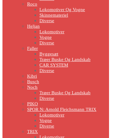
Roco
Lokomotiver Og Vogne
Skinnemateriel
Diverse
Heljan
Lokomotiver
Vogne
Diverse
Faller
Byggesæt
Træer Buske Og Landskab
CAR SYSTEM
Diverse
Kibri
Busch
Noch
Træer Buske Og Landskab
Diverse
PIKO
SPOR N: Arnold Fleichsmann TRIX
Lokomotiver
Vogne
Diverse
TRIX
Lokomotiver