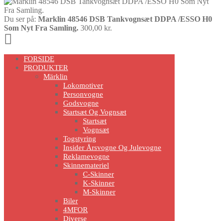
Du ser på:
Marklin 48546 DSB Tankvognsæt DDPA /ESSO H0
Som Nyt Fra Samling.
300,00
kr.
Scroll
Up
FORSIDE
PRODUKTER
Märklin
Lokomotiver
Personvogne
Godsvogne
Startsæt Og Vognsæt
Startsæt
Vognsæt
Togstyring
Insider Årsvogne Og Julevogne
Reklamevogne
Skinnemateriel
C-Skinner
K-Skinner
M-Skinner
Biler
4MFOR
Diverse