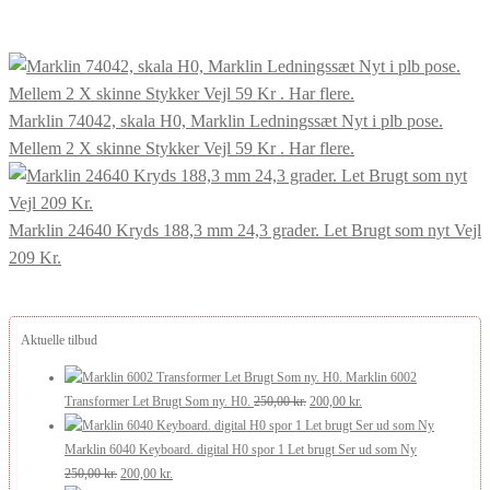
Marklin 74042, skala H0, Marklin Ledningssæt Nyt i plb pose.
Mellem 2 X skinne Stykker Vejl 59 Kr . Har flere.
Marklin 24640 Kryds 188,3 mm 24,3 grader. Let Brugt som nyt Vejl
209 Kr.
Aktuelle tilbud
Marklin 6002
Den
Den
Transformer Let Brugt Som ny. H0.
250,00
kr.
200,00
kr.
oprindelige
aktuelle
pris
pris
Marklin 6040 Keyboard. digital H0 spor 1 Let brugt Ser ud som Ny
Den
Den
var:
er:
250,00
kr.
200,00
kr.