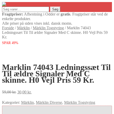
Søg
Søg
efter:
Fragtpriser:
Afhentning i Odder er
gratis
. Fragtpriser står ved de
enkelte produkter.
Alle priser på siden vises inkl. dansk moms.
Forside
/
Märklin
/
Märklin Togstyring
/
Marklin 74043
Ledningssæt Til Til ældre Signaler Med C skinne. H0 Vejl Pris 59
Kr.
SPAR 49%
Marklin 74043 Ledningssæt Til
Til ældre Signaler Med C
skinne. H0 Vejl Pris 59 Kr.
Den
Den
59,00
kr.
30,00
kr.
oprindelige
aktuelle
Kategorier:
Märklin
,
Märklin Diverse
,
Märklin Togstyring
pris
pris
var:
er: