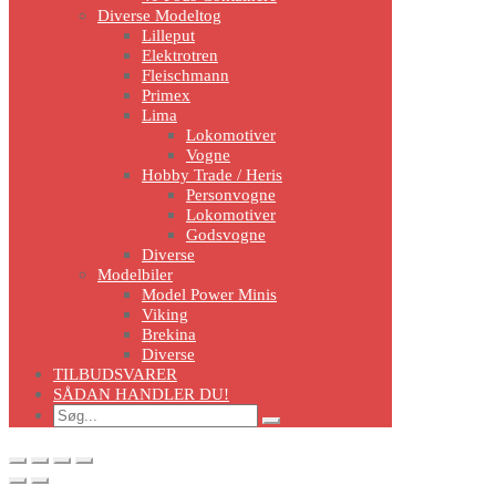
Diverse Modeltog
Lilleput
Elektrotren
Fleischmann
Primex
Lima
Lokomotiver
Vogne
Hobby Trade / Heris
Personvogne
Lokomotiver
Godsvogne
Diverse
Modelbiler
Model Power Minis
Viking
Brekina
Diverse
TILBUDSVARER
SÅDAN HANDLER DU!
Search