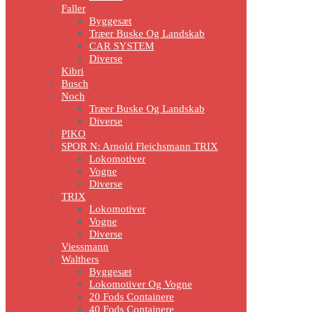
Faller
Byggesæt
Træer Buske Og Landskab
CAR SYSTEM
Diverse
Kibri
Busch
Noch
Træer Buske Og Landskab
Diverse
PIKO
SPOR N: Arnold Fleichsmann TRIX
Lokomotiver
Vogne
Diverse
TRIX
Lokomotiver
Vogne
Diverse
Viessmann
Walthers
Byggesæt
Lokomotiver Og Vogne
20 Fods Containere
40 Fods Containere