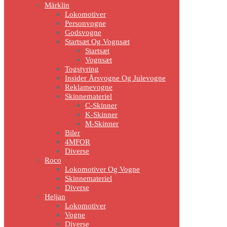
Märklin
Lokomotiver
Personvogne
Godsvogne
Startsæt Og Vognsæt
Startsæt
Vognsæt
Togstyring
Insider Årsvogne Og Julevogne
Reklamevogne
Skinnemateriel
C-Skinner
K-Skinner
M-Skinner
Biler
4MFOR
Diverse
Roco
Lokomotiver Og Vogne
Skinnemateriel
Diverse
Heljan
Lokomotiver
Vogne
Diverse