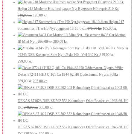
oprindelige
aktuelle
250,00 kr..
200,00 kr..
pris
pris
Heljan 218 Moderne Hus med garage Nyt Byggesæt H0 nypris 210 Kr.
var:
Den
er:
Den
210,00
kr.
126,00
kr.
250,00 kr..
oprindelige
200,00 kr..
aktuelle
Heljan 217
pris
pris
Den
Den
Sommerhus i Træ H0 Nyt byggesæt 18-10-6 cm
175,00
kr.
105,00
kr.
var:
er:
oprindelige
aktuelle
Viessmann 8403 Car Motion
210,00 kr..
126,00 kr..
Den
Den
pris
pris
IR Mini Nyt .
269,00
kr.
200,00
kr.
oprindelige
aktuelle
var:
er:
Marklin
pris
pris
175,00 kr..
105,00 kr..
94345 DSB Kosangas Som Ny i Æske H0 . Vejl 349 Kr.
349,00
kr.
Den
Den
var:
er:
299,00
kr.
oprindelige
aktuelle
269,00 kr..
200,00 kr..
pris
pris
Dekas 872411 HHJ Q 161 Ca 1944-62 H0 Odderbanen. Nypris 369kr
var:
er:
Den
Den
369,00
kr.
295,00
kr.
349,00 kr..
299,00 kr..
oprindelige
aktuelle
pris
pris
var:
er:
DEKAS 871028 DSB ZE 502 553 Kalundborg Oliraffinaderi ca 1963-66. H0
369,00 kr..
Den
295,00 kr..
Den
DC
379,00
kr.
305,00
kr.
oprindelige
aktuelle
pris
pris
var:
er:
DEKAS 871027 DSB ZE 502 552 Kalundborg Oliraffinaderi ca 1948-58. H0
379,00 kr..
Den
305,00 kr..
Den
DC
379,00
kr.
305,00
kr.