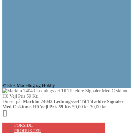
© Elos Modeltog og Hobby
Du ser på:
Marklin 74043 Ledningssæt Til Til ældre Signaler
Den
Den
Med C skinne. H0 Vejl Pris 59 Kr.
59,00
kr.
30,00
kr.
Scroll
oprindelige
aktuelle
pris
pris
Up
var:
er:
FORSIDE
59,00 kr..
30,00 kr..
PRODUKTER