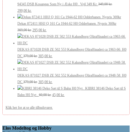
pris
pris
175,00 kr..
105,00 kr..
94345 DSB Kosangas Som Ny i Æske H0 . Vejl 349 Kr.
349,00
kr.
Den
Den
var:
er:
299,00
kr.
oprindelige
aktuelle
269,00 kr..
200,00 kr..
pris
pris
Dekas 872411 HHJ Q 161 Ca 1944-62 H0 Odderbanen. Nypris 369kr
var:
er:
Den
Den
369,00
kr.
295,00
kr.
349,00 kr..
299,00 kr..
oprindelige
aktuelle
pris
pris
var:
er:
DEKAS 871028 DSB ZE 502 553 Kalundborg Oliraffinaderi ca 1963-66. H0
369,00 kr..
Den
295,00 kr..
Den
DC
379,00
kr.
305,00
kr.
oprindelige
aktuelle
pris
pris
var:
er:
DEKAS 871027 DSB ZE 502 552 Kalundborg Oliraffinaderi ca 1948-58. H0
379,00 kr..
Den
305,00 kr..
Den
DC
379,00
kr.
305,00
kr.
oprindelige
aktuelle
KIBRI 38146 Deko Sæt til S
pris
Den
pris
Den
Bahn H0 Nyt .
60,00
kr.
45,00
kr.
var:
oprindelige
er:
aktuelle
Klik her for at se alle tilbudsvarer.
379,00 kr..
pris
305,00 kr..
pris
var:
er:
60,00 kr..
45,00 kr..
Elos Modeltog og Hobby