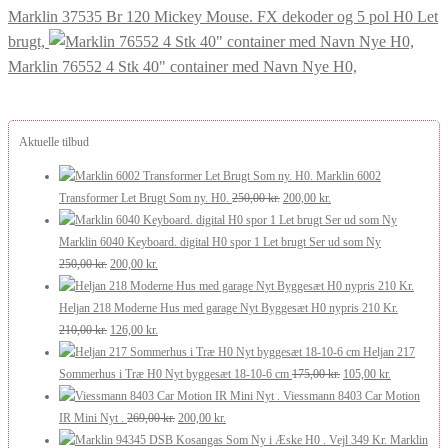
Marklin 37535 Br 120 Mickey Mouse. FX dekoder og 5 pol H0 Let
brugt,
Marklin 76552 4 Stk 40" container med Navn Nye H0,
Aktuelle tilbud
Marklin 6002
Den
Den
Transformer Let Brugt Som ny. H0.
250,00
kr.
200,00
kr.
oprindelige
aktuelle
pris
pris
Marklin 6040 Keyboard. digital H0 spor 1 Let brugt Ser ud som Ny
Den
Den
var:
er:
250,00
kr.
200,00
kr.
oprindelige
aktuelle
250,00 kr..
200,00 kr..
pris
pris
Heljan 218 Moderne Hus med garage Nyt Byggesæt H0 nypris 210 Kr.
var:
Den
er:
Den
210,00
kr.
126,00
kr.
250,00 kr..
oprindelige
200,00 kr..
aktuelle
Heljan 217
pris
pris
Den
Den
Sommerhus i Træ H0 Nyt byggesæt 18-10-6 cm
175,00
kr.
105,00
kr.
var:
er:
oprindelige
aktuelle
Viessmann 8403 Car Motion
210,00 kr..
126,00 kr..
Den
Den
pris
pris
IR Mini Nyt .
269,00
kr.
200,00
kr.
oprindelige
aktuelle
var:
er:
Marklin