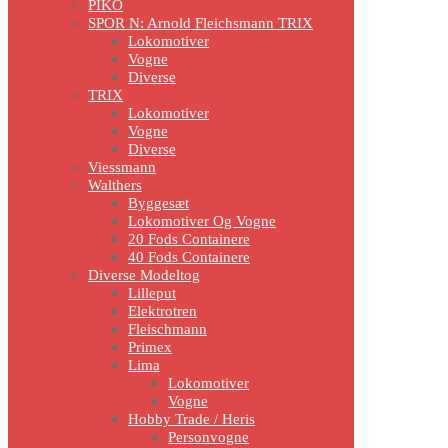
PIKO
SPOR N: Arnold Fleichsmann TRIX
Lokomotiver
Vogne
Diverse
TRIX
Lokomotiver
Vogne
Diverse
Viessmann
Walthers
Byggesæt
Lokomotiver Og Vogne
20 Fods Containere
40 Fods Containere
Diverse Modeltog
Lilleput
Elektrotren
Fleischmann
Primex
Lima
Lokomotiver
Vogne
Hobby Trade / Heris
Personvogne