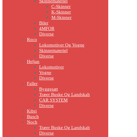
Skinnemateriel
C-Skinner
K-Skinner
M-Skinner
Biler
4MFOR
Diverse
Roco
Lokomotiver Og Vogne
Skinnemateriel
Diverse
Heljan
Lokomotiver
Vogne
Diverse
Faller
Byggesæt
Træer Buske Og Landskab
CAR SYSTEM
Diverse
Kibri
Busch
Noch
Træer Buske Og Landskab
Diverse