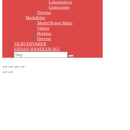
Lokomotiver
Godsvogne
Diverse
Modelbiler
Model Power Minis
Viking
Brekina
Diverse
TILBUDSVARER
SÅDAN HANDLER DU!
Search