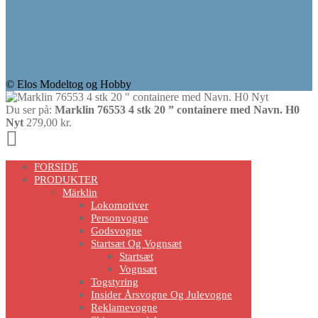
© Elos Modeltog og Hobby
Du ser på:
Marklin 76553 4 stk 20 ” containere med Navn. H0
Nyt
279,00
kr.
Scroll
Up
FORSIDE
PRODUKTER
Märklin
Lokomotiver
Personvogne
Godsvogne
Startsæt Og Vognsæt
Startsæt
Vognsæt
Togstyring
Insider Årsvogne Og Julevogne
Reklamevogne