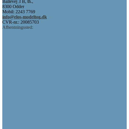
Ballevej 3 B, th.,
8300 Odder
Mobil: 2243 7769
info@elos-modeltog.dk
CVR-nr.: 20085703
Afhentningssted: