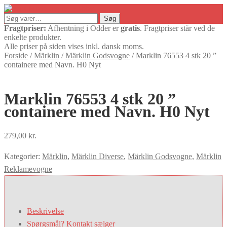
Søg
Søg
efter:
Fragtpriser:
Afhentning i Odder er
gratis
. Fragtpriser står ved de
enkelte produkter.
Alle priser på siden vises inkl. dansk moms.
Forside
/
Märklin
/
Märklin Godsvogne
/
Marklin 76553 4 stk 20 ”
containere med Navn. H0 Nyt
Marklin 76553 4 stk 20 ”
containere med Navn. H0 Nyt
279,00
kr.
Kategorier:
Märklin
,
Märklin Diverse
,
Märklin Godsvogne
,
Märklin
Reklamevogne
Beskrivelse
Spørgsmål? Kontakt sælger