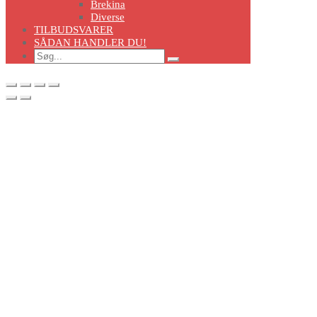
Brekina
Diverse
TILBUDSVARER
SÅDAN HANDLER DU!
Search