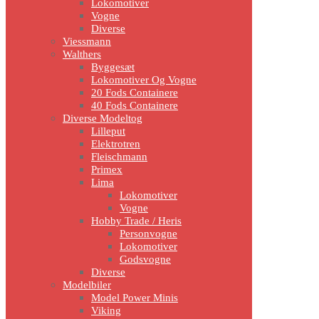
Lokomotiver
Vogne
Diverse
Viessmann
Walthers
Byggesæt
Lokomotiver Og Vogne
20 Fods Containere
40 Fods Containere
Diverse Modeltog
Lilleput
Elektrotren
Fleischmann
Primex
Lima
Lokomotiver
Vogne
Hobby Trade / Heris
Personvogne
Lokomotiver
Godsvogne
Diverse
Modelbiler
Model Power Minis
Viking