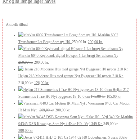
Kr og så længe lager haves
Aktuelle tilbud
Marklin 6002
Den
Den
Transformer Let Brugt Som ny. H0.
250,00
kr.
200,00
kr.
oprindelige
aktuelle
pris
pris
Marklin 6040 Keyboard. digital H0 spor 1 Let brugt Ser ud som Ny
Den
Den
var:
er:
250,00
kr.
200,00
kr.
oprindelige
aktuelle
250,00 kr..
200,00 kr..
pris
pris
Heljan 218 Moderne Hus med garage Nyt Byggesæt H0 nypris 210 Kr.
var:
Den
er:
Den
210,00
kr.
126,00
kr.
250,00 kr..
oprindelige
200,00 kr..
aktuelle
Heljan 217
pris
pris
Den
Den
Sommerhus i Træ H0 Nyt byggesæt 18-10-6 cm
175,00
kr.
105,00
kr.
var:
er:
oprindelige
aktuelle
Viessmann 8403 Car Motion
210,00 kr..
126,00 kr..
Den
Den
pris
pris
IR Mini Nyt .
269,00
kr.
200,00
kr.
oprindelige
aktuelle
var:
er:
Marklin
pris
pris
175,00 kr..
105,00 kr..
94345 DSB Kosangas Som Ny i Æske H0 . Vejl 349 Kr.
349,00
kr.
Den
Den
var:
er:
299,00
kr.
oprindelige
aktuelle
269,00 kr..
200,00 kr..