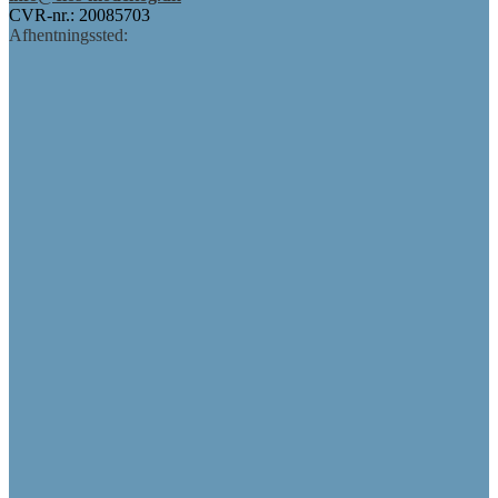
CVR-nr.: 20085703
Afhentningssted: