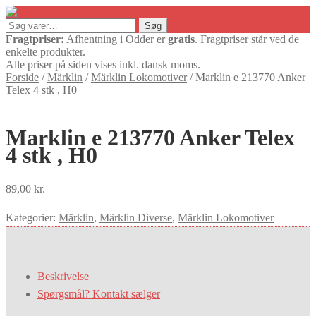
Søg
Søg
efter:
Fragtpriser:
Afhentning i Odder er
gratis
. Fragtpriser står ved de
enkelte produkter.
Alle priser på siden vises inkl. dansk moms.
Forside
/
Märklin
/
Märklin Lokomotiver
/
Marklin e 213770 Anker
Telex 4 stk , H0
Marklin e 213770 Anker Telex
4 stk , H0
89,00
kr.
Kategorier:
Märklin
,
Märklin Diverse
,
Märklin Lokomotiver
Beskrivelse
Spørgsmål? Kontakt sælger