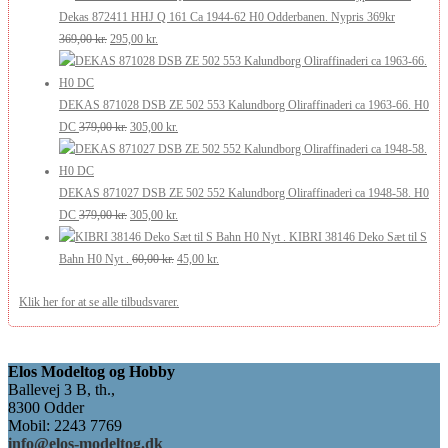
pris
pris
Dekas 872411 HHJ Q 161 Ca 1944-62 H0 Odderbanen. Nypris 369kr
var:
er:
Den
Den
369,00
kr.
295,00
kr.
349,00 kr..
299,00 kr..
oprindelige
aktuelle
pris
pris
var:
er:
DEKAS 871028 DSB ZE 502 553 Kalundborg Oliraffinaderi ca 1963-66. H0
369,00 kr..
Den
295,00 kr..
Den
DC
379,00
kr.
305,00
kr.
oprindelige
aktuelle
pris
pris
var:
er:
DEKAS 871027 DSB ZE 502 552 Kalundborg Oliraffinaderi ca 1948-58. H0
379,00 kr..
Den
305,00 kr..
Den
DC
379,00
kr.
305,00
kr.
oprindelige
aktuelle
KIBRI 38146 Deko Sæt til S
pris
Den
pris
Den
Bahn H0 Nyt .
60,00
kr.
45,00
kr.
var:
oprindelige
er:
aktuelle
Klik her for at se alle tilbudsvarer.
379,00 kr..
pris
305,00 kr..
pris
var:
er:
60,00 kr..
45,00 kr..
Elos Modeltog og Hobby
Ballevej 3 B, th.,
8300 Odder
Mobil: 2243 7769
info@elos-modeltog.dk