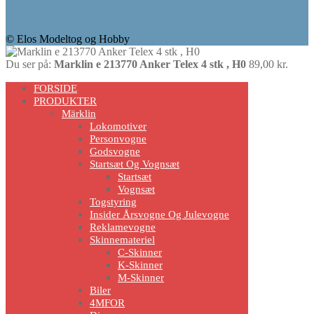
© Elos Modeltog og Hobby
Du ser på:
Marklin e 213770 Anker Telex 4 stk , H0
89,00
kr.
Scroll
FORSIDE
Up
PRODUKTER
Märklin
Lokomotiver
Personvogne
Godsvogne
Startsæt Og Vognsæt
Startsæt
Vognsæt
Togstyring
Insider Årsvogne Og Julevogne
Reklamevogne
Skinnemateriel
C-Skinner
K-Skinner
M-Skinner
Biler
4MFOR