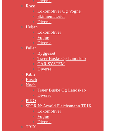
Diverse
Roco
Lokomotiver Og Vogne
Skinnemateriel
Diverse
Heljan
Lokomotiver
Vogne
Diverse
Faller
Byggesæt
Træer Buske Og Landskab
CAR SYSTEM
Diverse
Kibri
Busch
Noch
Træer Buske Og Landskab
Diverse
PIKO
SPOR N: Arnold Fleichsmann TRIX
Lokomotiver
Vogne
Diverse
TRIX