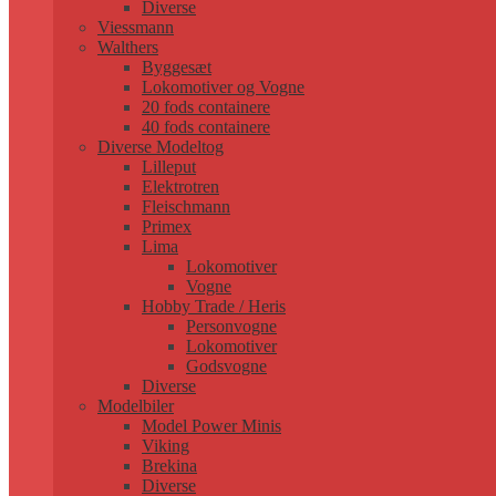
Diverse
Viessmann
Walthers
Byggesæt
Lokomotiver og Vogne
20 fods containere
40 fods containere
Diverse Modeltog
Lilleput
Elektrotren
Fleischmann
Primex
Lima
Lokomotiver
Vogne
Hobby Trade / Heris
Personvogne
Lokomotiver
Godsvogne
Diverse
Modelbiler
Model Power Minis
Viking
Brekina
Diverse