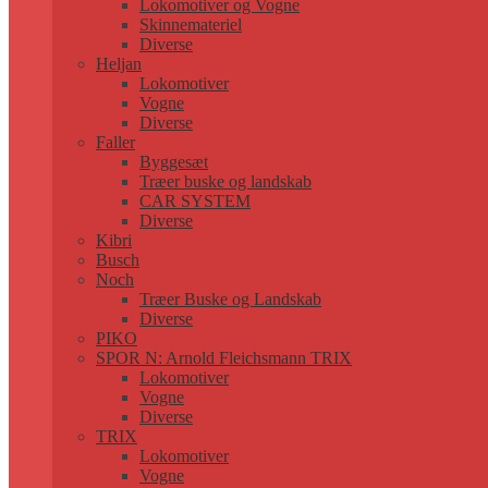
Lokomotiver og Vogne
Skinnemateriel
Diverse
Heljan
Lokomotiver
Vogne
Diverse
Faller
Byggesæt
Træer buske og landskab
CAR SYSTEM
Diverse
Kibri
Busch
Noch
Træer Buske og Landskab
Diverse
PIKO
SPOR N: Arnold Fleichsmann TRIX
Lokomotiver
Vogne
Diverse
TRIX
Lokomotiver
Vogne