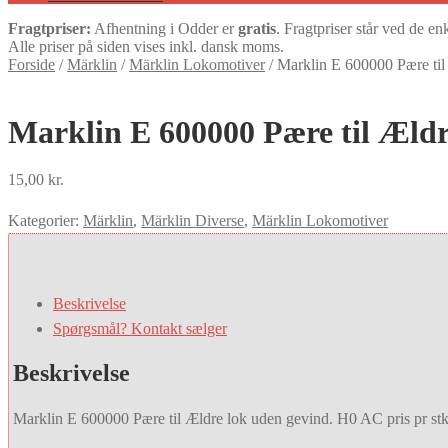
Fragtpriser:
Afhentning i Odder er
gratis
. Fragtpriser står ved de en
Alle priser på siden vises inkl. dansk moms.
Forside
/
Märklin
/
Märklin Lokomotiver
/
Marklin E 600000 Pære til
Marklin E 600000 Pære til Ældr
15,00
kr.
Kategorier:
Märklin
,
Märklin Diverse
,
Märklin Lokomotiver
Beskrivelse
Spørgsmål? Kontakt sælger
Beskrivelse
Marklin E 600000 Pære til Ældre lok uden gevind. H0 AC pris pr stk 