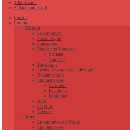
Tilbudsvarer
Sådan handler du!
Forside
Produkter
Märklin
Lokomotiver
Personvogne
Godsvogne
Startsæt og Vognsæt
Startsæt
Vognsæt
Togstyring
Insider Årsvogne og Julevogne
Reklamevogne
Skinnemateriel
C-skinner
K-skinner
M-skinner
Biler
4MFOR
Diverse
Roco
Lokomotiver og Vogne
Skinnemateriel