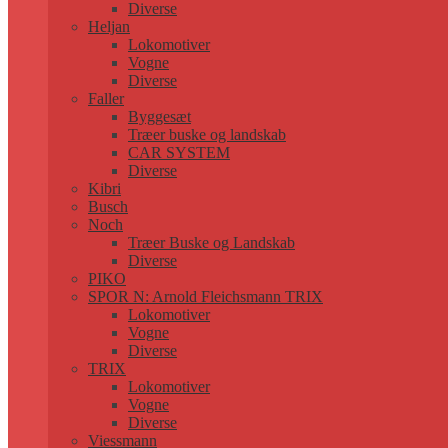
Diverse
Heljan
Lokomotiver
Vogne
Diverse
Faller
Byggesæt
Træer buske og landskab
CAR SYSTEM
Diverse
Kibri
Busch
Noch
Træer Buske og Landskab
Diverse
PIKO
SPOR N: Arnold Fleichsmann TRIX
Lokomotiver
Vogne
Diverse
TRIX
Lokomotiver
Vogne
Diverse
Viessmann