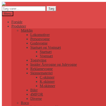
Søg
Søg
efter:
Menu
Forside
Produkter
Märklin
Lokomotiver
Personvogne
Godsvogne
Startsæt og Vognsæt
Startsæt
Vognsæt
Togstyring
Insider Årsvogne og Julevogne
Reklamevogne
Skinnemateriel
C-skinner
K-skinner
M-skinner
Biler
4MFOR
Diverse
Roco