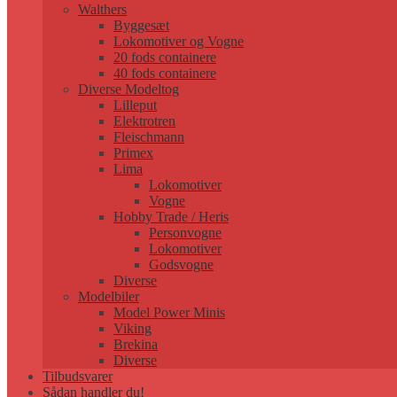
Walthers
Byggesæt
Lokomotiver og Vogne
20 fods containere
40 fods containere
Diverse Modeltog
Lilleput
Elektrotren
Fleischmann
Primex
Lima
Lokomotiver
Vogne
Hobby Trade / Heris
Personvogne
Lokomotiver
Godsvogne
Diverse
Modelbiler
Model Power Minis
Viking
Brekina
Diverse
Tilbudsvarer
Sådan handler du!