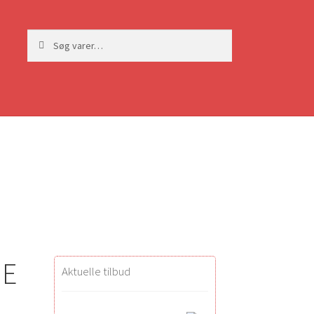
Søg
Søg
efter:
 E
Aktuelle tilbud