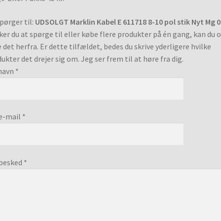
pørger til:
UDSOLGT Marklin Kabel E 611718 8-10 pol stik Nyt Mg 0
er du at spørge til eller købe flere produkter på én gang, kan du 
 det herfra. Er dette tilfældet, bedes du skrive yderligere hvilke
ukter det drejer sig om. Jeg ser frem til at høre fra dig.
navn *
e-mail *
besked *