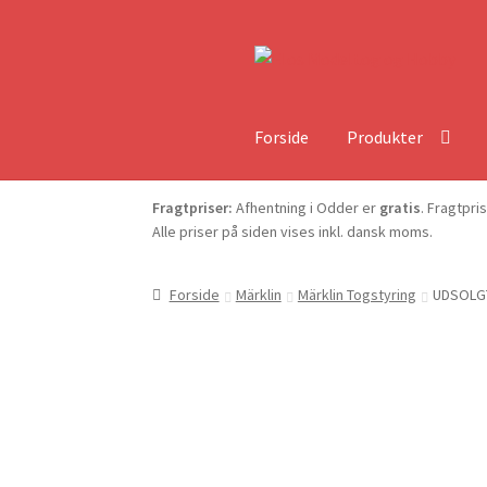
Forside
Produkter
Fragtpriser:
Afhentning i Odder er
gratis
. Fragtpri
Alle priser på siden vises inkl. dansk moms.
Forside
Märklin
Märklin Togstyring
UDSOLGT 