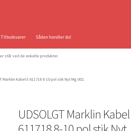
Tilbudsvarer
Sådan handler du!
ser står ved de enkelte produkter.
Marklin Kabel E 611718 8-10 pol stik Nyt Mg 002.
UDSOLGT Marklin Kabel
611718 8-10 pol stik Nyt