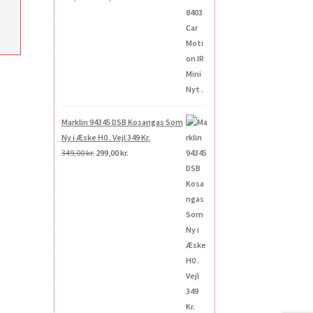
oprindelige
aktuelle
pris
pris
var:
er:
e
269,00 kr..
200,00 kr..
.
Marklin 94345 DSB Kosangas Som
Ny i Æske H0 . Vejl 349 Kr.
Den
Den
349,00
kr.
299,00
kr.
oprindelige
aktuelle
pris
pris
var:
er:
349,00 kr..
299,00 kr..