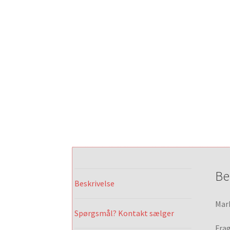
Be
Beskrivelse
Mark
Spørgsmål? Kontakt sælger
Frag