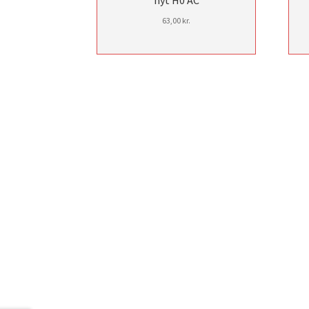
nyt H0 AC
63,00
kr.