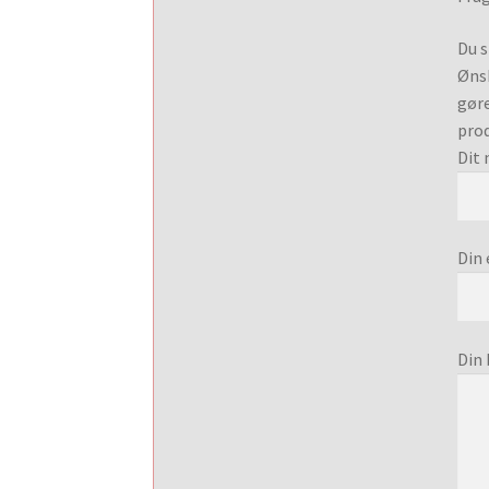
Du s
Ønsk
gøre
prod
Dit 
Din 
Din 