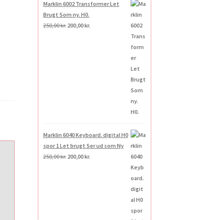
Marklin 6002 Transformer Let
Brugt Som ny. H0.
Den
Den
250,00
kr.
200,00
kr.
oprindelige
aktuelle
pris
pris
var:
er:
250,00 kr..
200,00 kr..
Marklin 6040 Keyboard. digital H0
spor 1 Let brugt Ser ud som Ny
Den
Den
250,00
kr.
200,00
kr.
oprindelige
aktuelle
pris
pris
var:
er:
250,00 kr..
200,00 kr..