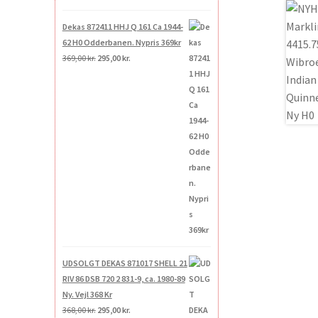
Dekas 872411 HHJ Q 161 Ca 1944-
62 H0 Odderbanen. Nypris 369kr
Den
Den
369,00
kr.
295,00
kr.
oprindelige
aktuelle
pris
pris
var:
er:
369,00 kr..
295,00 kr..
UDSOLGT DEKAS 871017 SHELL 21
RIV 86 DSB 720 2 831-9, ca. 1980-89
Ny. Vejl 368 Kr
Den
Den
368,00
kr.
295,00
kr.