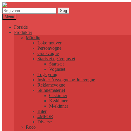
Søg
Søg
efter:
Menu
Forside
Produkter
Märklin
Lokomotiver
Personvogne
Godsvogne
Startsæt og Vognsæt
Startsæt
Vognsæt
Togstyring
Insider Årsvogne og Julevogne
Reklamevogne
Skinnemateriel
C-skinner
K-skinner
M-skinner
Biler
4MFOR
Diverse
Roco