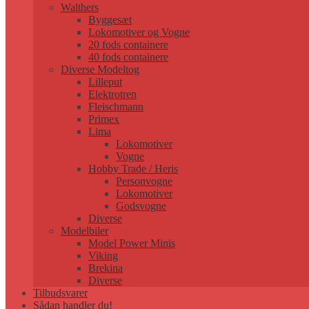
Walthers
Byggesæt
Lokomotiver og Vogne
20 fods containere
40 fods containere
Diverse Modeltog
Lilleput
Elektrotren
Fleischmann
Primex
Lima
Lokomotiver
Vogne
Hobby Trade / Heris
Personvogne
Lokomotiver
Godsvogne
Diverse
Modelbiler
Model Power Minis
Viking
Brekina
Diverse
Tilbudsvarer
Sådan handler du!