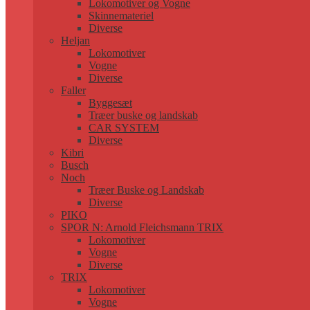
Lokomotiver og Vogne
Skinnemateriel
Diverse
Heljan
Lokomotiver
Vogne
Diverse
Faller
Byggesæt
Træer buske og landskab
CAR SYSTEM
Diverse
Kibri
Busch
Noch
Træer Buske og Landskab
Diverse
PIKO
SPOR N: Arnold Fleichsmann TRIX
Lokomotiver
Vogne
Diverse
TRIX
Lokomotiver
Vogne