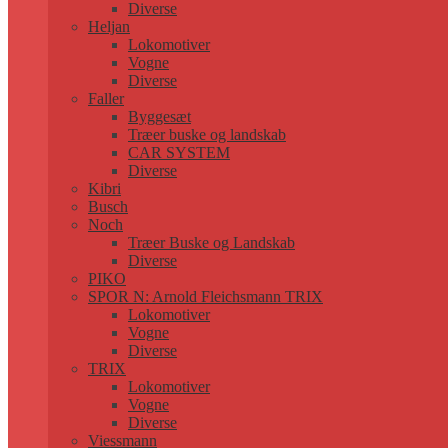
Diverse
Heljan
Lokomotiver
Vogne
Diverse
Faller
Byggesæt
Træer buske og landskab
CAR SYSTEM
Diverse
Kibri
Busch
Noch
Træer Buske og Landskab
Diverse
PIKO
SPOR N: Arnold Fleichsmann TRIX
Lokomotiver
Vogne
Diverse
TRIX
Lokomotiver
Vogne
Diverse
Viessmann