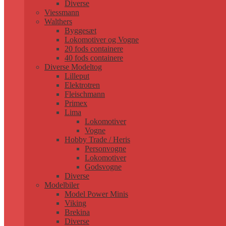
Diverse
Viessmann
Walthers
Byggesæt
Lokomotiver og Vogne
20 fods containere
40 fods containere
Diverse Modeltog
Lilleput
Elektrotren
Fleischmann
Primex
Lima
Lokomotiver
Vogne
Hobby Trade / Heris
Personvogne
Lokomotiver
Godsvogne
Diverse
Modelbiler
Model Power Minis
Viking
Brekina
Diverse