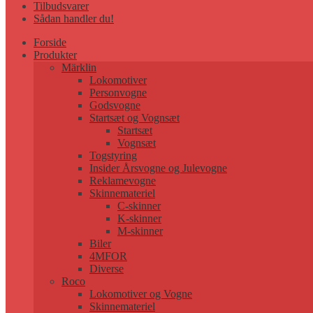
Tilbudsvarer
Sådan handler du!
Forside
Produkter
Märklin
Lokomotiver
Personvogne
Godsvogne
Startsæt og Vognsæt
Startsæt
Vognsæt
Togstyring
Insider Årsvogne og Julevogne
Reklamevogne
Skinnemateriel
C-skinner
K-skinner
M-skinner
Biler
4MFOR
Diverse
Roco
Lokomotiver og Vogne
Skinnemateriel