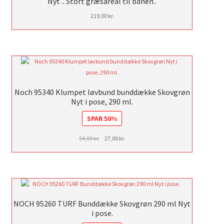
Nyt .. Stort græsareal til banen..
219,00
kr.
Noch 95340 Klumpet løvbund bunddække Skovgrøn
Nyt i pose, 290 ml.
SPAR 50%
Den
Den
54,00
kr.
27,00
kr.
oprindelige
aktuelle
pris
pris
var:
er:
54,00 kr..
27,00 kr..
NOCH 95260 TURF Bunddække Skovgrøn 290 ml Nyt
i pose.