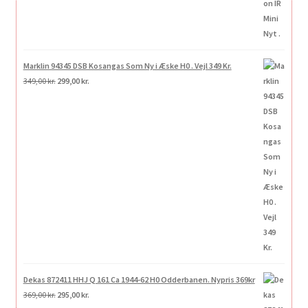
Marklin 94345 DSB Kosangas Som Ny i Æske H0 . Vejl 349 Kr.
Den
Den
349,00
kr.
299,00
kr.
oprindelige
aktuelle
pris
pris
var:
er:
349,00 kr..
299,00 kr..
Dekas 872411 HHJ Q 161 Ca 1944-62 H0 Odderbanen. Nypris 369kr
Den
Den
369,00
kr.
295,00
kr.