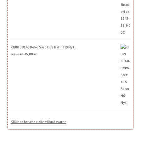
KIBRI 38146 Deko Sæt til S Bahn H0 Nyt .
Den
Den
60,00
kr.
45,00
kr.
oprindelige
aktuelle
pris
pris
var:
er:
60,00 kr..
45,00 kr..
Klik her for at se alle tilbudsvarer.