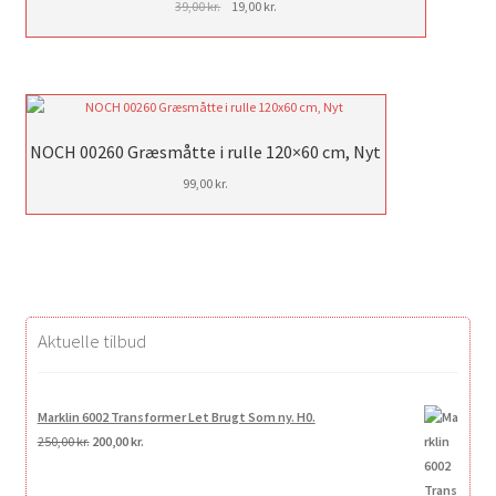
Den
Den
39,00
kr.
19,00
kr.
oprindelige
aktuelle
pris
pris
var:
er:
39,00 kr..
19,00 kr..
NOCH 00260 Græsmåtte i rulle 120×60 cm, Nyt
99,00
kr.
Aktuelle tilbud
Marklin 6002 Transformer Let Brugt Som ny. H0.
Den
Den
250,00
kr.
200,00
kr.
oprindelige
aktuelle
pris
pris