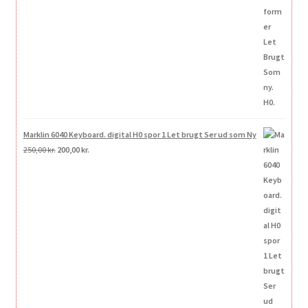
var:
er:
250,00 kr..
200,00 kr..
Marklin 6040 Keyboard. digital H0 spor 1 Let brugt Ser ud som Ny
Den
Den
250,00
kr.
200,00
kr.
oprindelige
aktuelle
pris
pris
var:
er:
250,00 kr..
200,00 kr..