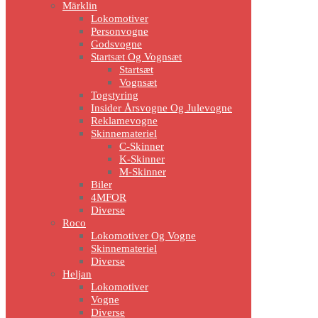
Märklin
Lokomotiver
Personvogne
Godsvogne
Startsæt Og Vognsæt
Startsæt
Vognsæt
Togstyring
Insider Årsvogne Og Julevogne
Reklamevogne
Skinnemateriel
C-Skinner
K-Skinner
M-Skinner
Biler
4MFOR
Diverse
Roco
Lokomotiver Og Vogne
Skinnemateriel
Diverse
Heljan
Lokomotiver
Vogne
Diverse