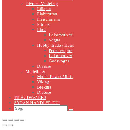
Diverse Modeltog
Lilleput
Elektrotren
Fleischmann
Primex
Lima
Lokomotiver
Vogne
Hobby Trade / Heris
Personvogne
Lokomotiver
Godsvogne
Diverse
Modelbiler
Model Power Minis
Viking
Brekina
Diverse
TILBUDSVARER
SÅDAN HANDLER DU!
Search