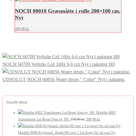
NOCH 00010 Græsmåtte i rulle 200×100 cm,
Nyt
269,00
kr.
NOCH 60709 Vejfolie Grå 100x 6,6 cm Nyt i pakning H0
UDSOLGT NOCH 60856 Water drops " Color" Nyt i pakning.
Aktuelle tilbud
Marklin 6002
Den
Den
Transformer Let Brugt Som ny. H0.
250,00
kr.
200,00
kr.
oprindelige
aktuelle
pris
pris
Marklin 6040 Keyboard. digital H0 spor 1 Let brugt Ser ud som Ny