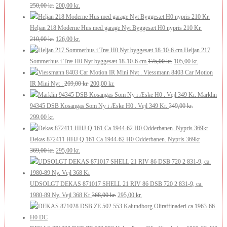
Den
Den
var:
er:
250,00
kr.
200,00
kr.
oprindelige
aktuelle
250,00 kr..
200,00 kr..
pris
pris
Heljan 218 Moderne Hus med garage Nyt Byggesæt H0 nypris 210 Kr.
var:
Den
er:
Den
210,00
kr.
126,00
kr.
250,00 kr..
oprindelige
200,00 kr..
aktuelle
Heljan 217
pris
pris
Den
Den
Sommerhus i Træ H0 Nyt byggesæt 18-10-6 cm
175,00
kr.
105,00
kr.
var:
er:
oprindelige
aktuelle
Viessmann 8403 Car Motion
210,00 kr..
126,00 kr..
Den
Den
pris
pris
IR Mini Nyt .
269,00
kr.
200,00
kr.
oprindelige
aktuelle
var:
er:
Marklin
pris
pris
175,00 kr..
105,00 kr..
94345 DSB Kosangas Som Ny i Æske H0 . Vejl 349 Kr.
349,00
kr.
Den
Den
var:
er:
299,00
kr.
oprindelige
aktuelle
269,00 kr..
200,00 kr..
pris
pris
Dekas 872411 HHJ Q 161 Ca 1944-62 H0 Odderbanen. Nypris 369kr
var:
er:
Den
Den
369,00
kr.
295,00
kr.
349,00 kr..
299,00 kr..
oprindelige
aktuelle
pris
pris
var:
er:
UDSOLGT DEKAS 871017 SHELL 21 RIV 86 DSB 720 2 831-9, ca.
369,00 kr..
295,00 kr..
Den
Den
1980-89 Ny. Vejl 368 Kr
368,00
kr.
295,00
kr.
oprindelige
aktuelle
pris
pris