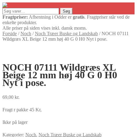
Søg
Søg
efter:
Fragtpriser:
Afhentning i Odder er
gratis
. Fragtpriser står ved de
enkelte produkter.
Alle priser på siden vises inkl. dansk moms.
Forside
/
Noch
/
Noch Træer Buske og Landskab
/
NOCH 07111
Wildgræs XL Beige 12 mm høj 40 G 0 H0 Nyt i pose.
NOCH 07111 Wildgræs XL
Beige 12 mm høj 40 G 0 H0
Nyt i pose.
69,00
kr.
Fragt r pakke 45 Kr,
Ikke på lager
Kategorier:
Noch
,
Noch Træer Buske og Landskab