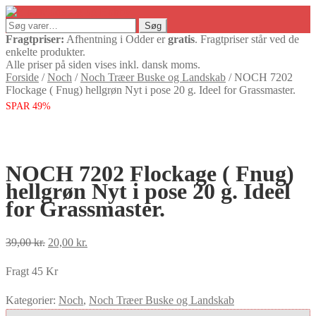
Søg
Søg
efter:
Fragtpriser:
Afhentning i Odder er
gratis
. Fragtpriser står ved de
enkelte produkter.
Alle priser på siden vises inkl. dansk moms.
Forside
/
Noch
/
Noch Træer Buske og Landskab
/
NOCH 7202
Flockage ( Fnug) hellgrøn Nyt i pose 20 g. Ideel for Grassmaster.
SPAR 49%
NOCH 7202 Flockage ( Fnug)
hellgrøn Nyt i pose 20 g. Ideel
for Grassmaster.
Den
Den
39,00
kr.
20,00
kr.
oprindelige
aktuelle
Fragt 45 Kr
pris
pris
var:
er:
Kategorier:
Noch
,
Noch Træer Buske og Landskab
39,00 kr..
20,00 kr..