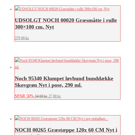
UDSOLGT NOCH 00020 Græsmåtte i rulle
300×100 cm, Nyt
379,00
kr.
Noch 95340 Klumpet løvbund bunddække
Skovgrøn Nyt i pose, 290 ml.
SPAR 50%
Den
Den
54,00
kr.
27,00
kr.
oprindelige
aktuelle
pris
pris
var:
er:
54,00 kr..
27,00 kr..
NOCH 00265 Græstæppe 120x 60 CM Nyt i