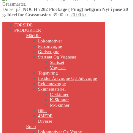
Du ser på:
NOCH 7202 Flockage ( Fnug) hellgrøn Nyt i pose 20
Den
Den
g. Ideel for Grassmaster.
39,00
kr.
20,00
kr.
Scroll
oprindelige
aktuelle
FORSIDE
pris
pris
Up
PRODUKTER
var:
er:
Märklin
39,00 kr..
20,00 kr..
Lokomotiver
Personvogne
Godsvogne
Startsæt Og Vognsæt
Startsæt
Vognsæt
Togstyring
Insider Årsvogne Og Julevogne
Reklamevogne
Skinnemateriel
C-Skinner
K-Skinner
M-Skinner
Biler
4MFOR
Diverse
Roco
Lokomotiver Og Vogne