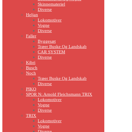
Skinnemateriel
Diverse
Heljan
Lokomotiver
Vogne
Diverse
Faller
Byggesæt
Træer Buske Og Landskab
CAR SYSTEM
Diverse
Kibri
Busch
Noch
Træer Buske Og Landskab
Diverse
PIKO
SPOR N: Arnold Fleichsmann TRIX
Lokomotiver
Vogne
Diverse
TRIX
Lokomotiver
Vogne
Diverse