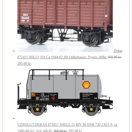
349,00 kr..
299,00 kr..
Dekas
872411 HHJ Q 161 Ca 1944-62 H0 Odderbanen. Nypris 369kr
369,00
kr.
Den
Den
295,00
kr.
oprindelige
aktuelle
pris
pris
var:
er:
369,00 kr..
295,00 kr..
UDSOLGT DEKAS 871017 SHELL 21 RIV 86 DSB 720 2 831-9, ca.
Den
Den
1980-89 Ny. Vejl 368 Kr
368,00
kr.
295,00
kr.