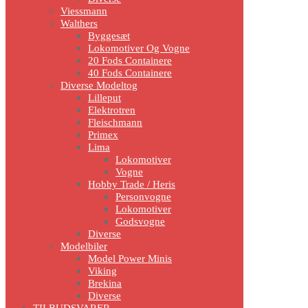
Viessmann
Walthers
Byggesæt
Lokomotiver Og Vogne
20 Fods Containere
40 Fods Containere
Diverse Modeltog
Lilleput
Elektrotren
Fleischmann
Primex
Lima
Lokomotiver
Vogne
Hobby Trade / Heris
Personvogne
Lokomotiver
Godsvogne
Diverse
Modelbiler
Model Power Minis
Viking
Brekina
Diverse
TILBUDSVARER