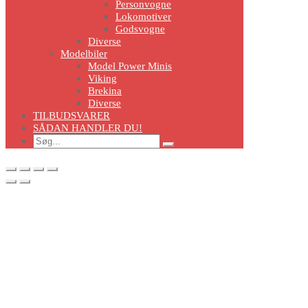
Personvogne
Lokomotiver
Godsvogne
Diverse
Modelbiler
Model Power Minis
Viking
Brekina
Diverse
TILBUDSVARER
SÅDAN HANDLER DU!
Search