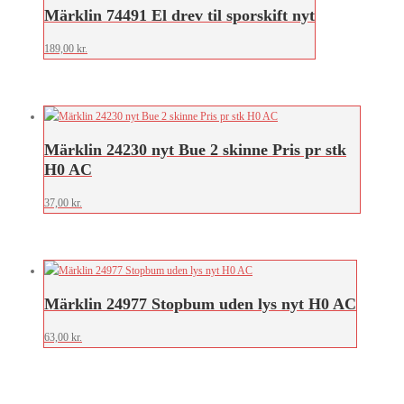
Märklin 74491 El drev til sporskift nyt
189,00
kr.
Märklin 24230 nyt Bue 2 skinne Pris pr stk
H0 AC
37,00
kr.
Märklin 24977 Stopbum uden lys nyt H0 AC
63,00
kr.