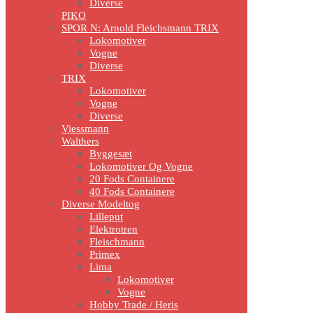
Diverse
PIKO
SPOR N: Arnold Fleichsmann TRIX
Lokomotiver
Vogne
Diverse
TRIX
Lokomotiver
Vogne
Diverse
Viessmann
Walthers
Byggesæt
Lokomotiver Og Vogne
20 Fods Containere
40 Fods Containere
Diverse Modeltog
Lilleput
Elektrotren
Fleischmann
Primex
Lima
Lokomotiver
Vogne
Hobby Trade / Heris