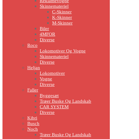
Reklamevogne
Skinnemateriel
C-Skinner
K-Skinner
M-Skinner
Biler
4MFOR
Diverse
Roco
Lokomotiver Og Vogne
Skinnemateriel
Diverse
Heljan
Lokomotiver
Vogne
Diverse
Faller
Byggesæt
Træer Buske Og Landskab
CAR SYSTEM
Diverse
Kibri
Busch
Noch
Træer Buske Og Landskab