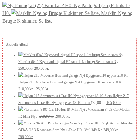
Ny Pantograf (25) Fabrikat ?
H0.
Marklin Nye og
Brugte K skinner. Se liste.
Aktuelle tilbud
Marklin 6040 Keyboard. digital H0 spor 1 Let brugt Ser ud som Ny
Den
Den
250,00
kr.
200,00
kr.
oprindelige
aktuelle
pris
pris
Heljan 218 Moderne Hus med garage Nyt Byggesæt H0 nypris 210 Kr.
var:
Den
er:
Den
210,00
kr.
126,00
kr.
250,00 kr..
oprindelige
200,00 kr..
aktuelle
Heljan 217
pris
pris
Den
Den
Sommerhus i Træ H0 Nyt byggesæt 18-10-6 cm
175,00
kr.
105,00
kr.
var:
er:
oprindelige
aktuelle
Viessmann 8403 Car Motion
210,00 kr..
126,00 kr..
Den
Den
pris
pris
IR Mini Nyt .
269,00
kr.
200,00
kr.
oprindelige
aktuelle
var:
er:
Marklin
pris
pris
175,00 kr..
105,00 kr..
94345 DSB Kosangas Som Ny i Æske H0 . Vejl 349 Kr.
349,00
kr.
Den
Den
var:
er:
299,00
kr.