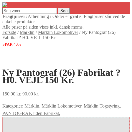
Søg
Søg
efter:
Fragtpriser:
Afhentning i Odder er
gratis
. Fragtpriser står ved de
enkelte produkter.
Alle priser på siden vises inkl. dansk moms.
Forside
/
Märklin
/
Märklin Lokomotiver
/
Ny Pantograf (26)
Fabrikat ? H0. VEJL 150 Kr.
SPAR 40%
Ny Pantograf (26) Fabrikat ?
H0. VEJL 150 Kr.
Den
Den
150,00
kr.
90,00
kr.
oprindelige
aktuelle
Kategorier:
Märklin
,
Märklin Lokomotiver
,
Märklin Togstyring
,
pris
pris
PANTOGRAF. uden Fabrikat.
var:
er:
150,00 kr..
90,00 kr..