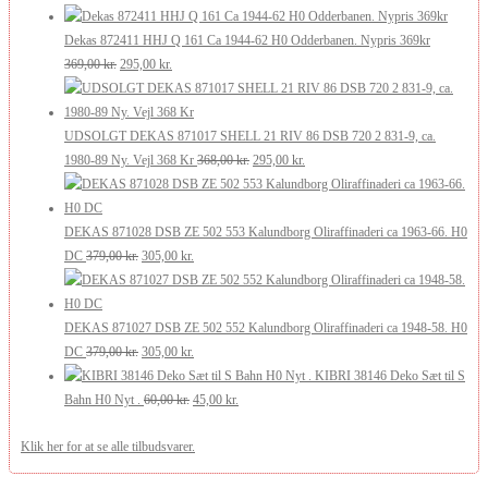
oprindelige
aktuelle
269,00 kr..
200,00 kr..
pris
pris
Dekas 872411 HHJ Q 161 Ca 1944-62 H0 Odderbanen. Nypris 369kr
var:
er:
Den
Den
369,00
kr.
295,00
kr.
349,00 kr..
299,00 kr..
oprindelige
aktuelle
pris
pris
var:
er:
UDSOLGT DEKAS 871017 SHELL 21 RIV 86 DSB 720 2 831-9, ca.
369,00 kr..
295,00 kr..
Den
Den
1980-89 Ny. Vejl 368 Kr
368,00
kr.
295,00
kr.
oprindelige
aktuelle
pris
pris
var:
er:
DEKAS 871028 DSB ZE 502 553 Kalundborg Oliraffinaderi ca 1963-66. H0
Den
Den
368,00 kr..
295,00 kr..
DC
379,00
kr.
305,00
kr.
oprindelige
aktuelle
pris
pris
var:
er:
DEKAS 871027 DSB ZE 502 552 Kalundborg Oliraffinaderi ca 1948-58. H0
379,00 kr..
Den
305,00 kr..
Den
DC
379,00
kr.
305,00
kr.
oprindelige
aktuelle
KIBRI 38146 Deko Sæt til S
pris
Den
pris
Den
Bahn H0 Nyt .
60,00
kr.
45,00
kr.
var:
oprindelige
er:
aktuelle
Klik her for at se alle tilbudsvarer.
379,00 kr..
pris
305,00 kr..
pris
var:
er: