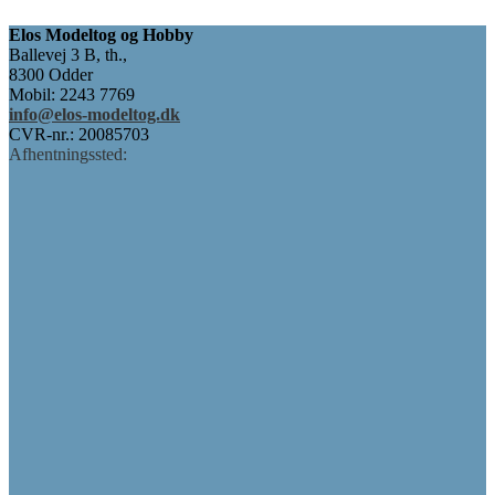
60,00 kr..
45,00 kr..
Elos Modeltog og Hobby
Ballevej 3 B, th.,
8300 Odder
Mobil: 2243 7769
info@elos-modeltog.dk
CVR-nr.: 20085703
Afhentningssted: