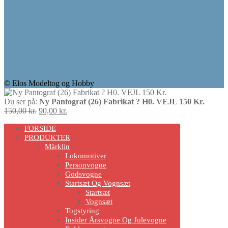
© Elos Modeltog og Hobby
Du ser på:
Ny Pantograf (26) Fabrikat ? H0. VEJL 150 Kr.
Den
Den
150,00
kr.
90,00
kr.
Scroll
oprindelige
aktuelle
FORSIDE
pris
pris
Up
PRODUKTER
var:
er:
150,00 kr..
Märklin
90,00 kr..
Lokomotiver
Personvogne
Godsvogne
Startsæt Og Vognsæt
Startsæt
Vognsæt
Togstyring
Insider Årsvogne Og Julevogne