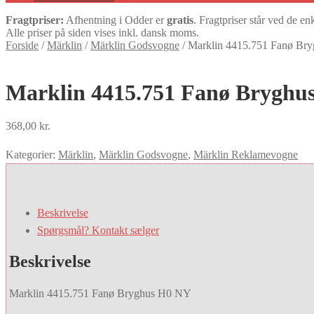
Fragtpriser:
Afhentning i Odder er
gratis
. Fragtpriser står ved de en
Alle priser på siden vises inkl. dansk moms.
Forside
/
Märklin
/
Märklin Godsvogne
/
Marklin 4415.751 Fanø Br
Marklin 4415.751 Fanø Bryghu
368,00
kr.
Kategorier:
Märklin
,
Märklin Godsvogne
,
Märklin Reklamevogne
Beskrivelse
Spørgsmål? Kontakt sælger
Beskrivelse
Marklin 4415.751 Fanø Bryghus H0 NY