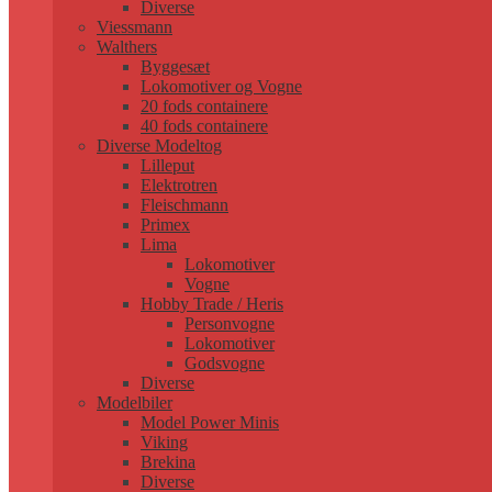
Diverse
Viessmann
Walthers
Byggesæt
Lokomotiver og Vogne
20 fods containere
40 fods containere
Diverse Modeltog
Lilleput
Elektrotren
Fleischmann
Primex
Lima
Lokomotiver
Vogne
Hobby Trade / Heris
Personvogne
Lokomotiver
Godsvogne
Diverse
Modelbiler
Model Power Minis
Viking
Brekina
Diverse