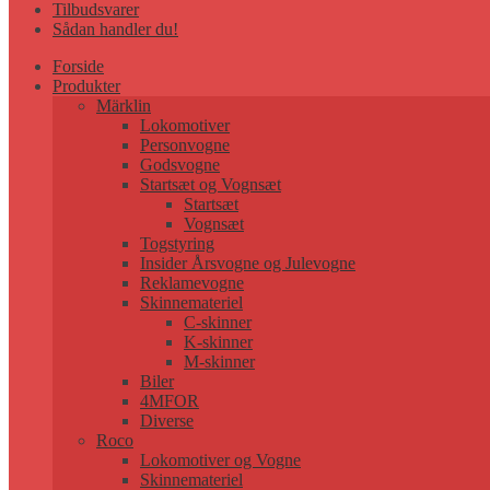
Tilbudsvarer
Sådan handler du!
Forside
Produkter
Märklin
Lokomotiver
Personvogne
Godsvogne
Startsæt og Vognsæt
Startsæt
Vognsæt
Togstyring
Insider Årsvogne og Julevogne
Reklamevogne
Skinnemateriel
C-skinner
K-skinner
M-skinner
Biler
4MFOR
Diverse
Roco
Lokomotiver og Vogne
Skinnemateriel