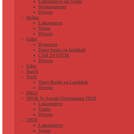
Lokomotiver og Vogne
Skinnemateriel
Diverse
Heljan
Lokomotiver
Vogne
Diverse
Faller
Byggesæt
Træer buske og landskab
CAR SYSTEM
Diverse
Kibri
Busch
Noch
Træer Buske og Landskab
Diverse
PIKO
SPOR N: Arnold Fleichsmann TRIX
Lokomotiver
Vogne
Diverse
TRIX
Lokomotiver
Vogne