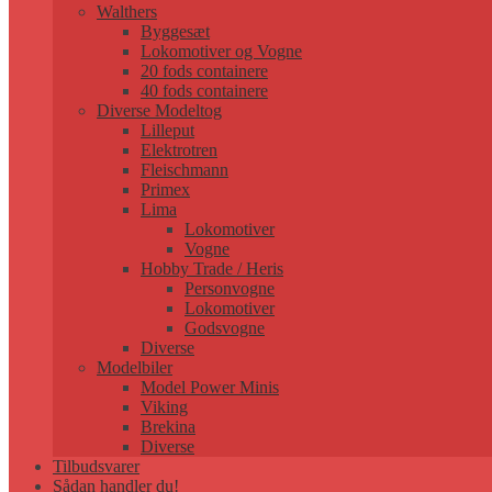
Walthers
Byggesæt
Lokomotiver og Vogne
20 fods containere
40 fods containere
Diverse Modeltog
Lilleput
Elektrotren
Fleischmann
Primex
Lima
Lokomotiver
Vogne
Hobby Trade / Heris
Personvogne
Lokomotiver
Godsvogne
Diverse
Modelbiler
Model Power Minis
Viking
Brekina
Diverse
Tilbudsvarer
Sådan handler du!