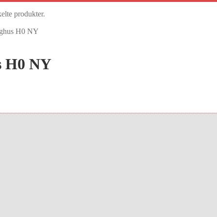
kelte produkter.
yghus H0 NY
s H0 NY