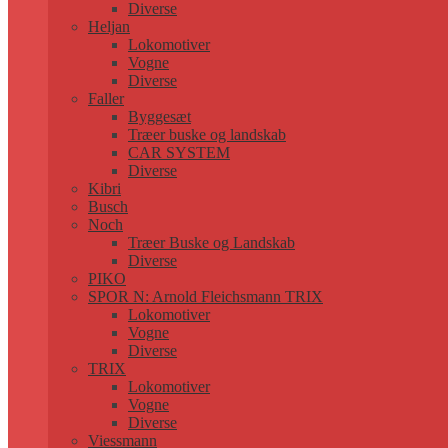
Diverse
Heljan
Lokomotiver
Vogne
Diverse
Faller
Byggesæt
Træer buske og landskab
CAR SYSTEM
Diverse
Kibri
Busch
Noch
Træer Buske og Landskab
Diverse
PIKO
SPOR N: Arnold Fleichsmann TRIX
Lokomotiver
Vogne
Diverse
TRIX
Lokomotiver
Vogne
Diverse
Viessmann