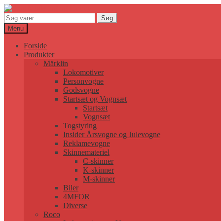
Søg
Søg
efter:
Menu
Forside
Produkter
Märklin
Lokomotiver
Personvogne
Godsvogne
Startsæt og Vognsæt
Startsæt
Vognsæt
Togstyring
Insider Årsvogne og Julevogne
Reklamevogne
Skinnemateriel
C-skinner
K-skinner
M-skinner
Biler
4MFOR
Diverse
Roco