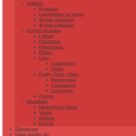
Walthers
Byggesæt
Lokomotiver og Vogne
20 fods containere
40 fods containere
Diverse Modeltog
Lilleput
Elektrotren
Fleischmann
Primex
Lima
Lokomotiver
Vogne
Hobby Trade / Heris
Personvogne
Lokomotiver
Godsvogne
Diverse
Modelbiler
Model Power Minis
Viking
Brekina
Diverse
Tilbudsvarer
Sådan handler du!