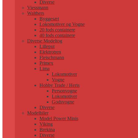
Diverse
Viessmann
Walthers
Byggesæt
Lokomotiver og Vogne
20 fods containere
40 fods containere
Diverse Modeltog
Lilleput
Elektrotren
Fleischmann
Primex
Lima
Lokomotiver
Vogne
Hobby Trade / Heris
Personvogne
Lokomotiver
Godsvogne
Diverse
Modelbiler
Model Power Minis
Viking
Brekina
Diverse