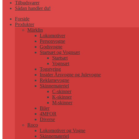
Tilbudsvarer
Sådan handler du!
Forside
Produkter
Märklin
Lokomotiver
Personvogne
Godsvogne
Startsæt og Vognsæt
Startsæt
Vognsæt
Togstyring
Insider Årsvogne og Julevogne
Reklamevogne
Skinnemateriel
C-skinner
K-skinner
M-skinner
Biler
4MFOR
Diverse
Roco
Lokomotiver og Vogne
Skinnemateriel