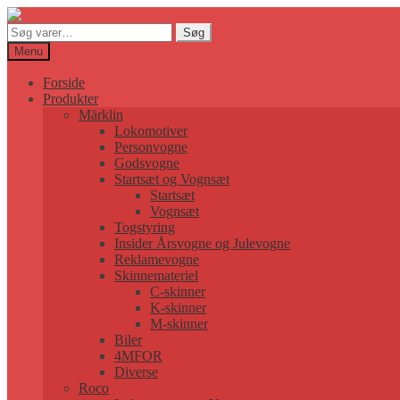
Søg
Søg
efter:
Menu
Forside
Produkter
Märklin
Lokomotiver
Personvogne
Godsvogne
Startsæt og Vognsæt
Startsæt
Vognsæt
Togstyring
Insider Årsvogne og Julevogne
Reklamevogne
Skinnemateriel
C-skinner
K-skinner
M-skinner
Biler
4MFOR
Diverse
Roco