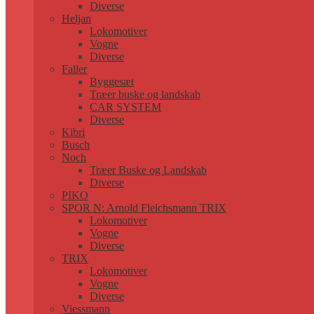
Diverse
Heljan
Lokomotiver
Vogne
Diverse
Faller
Byggesæt
Træer buske og landskab
CAR SYSTEM
Diverse
Kibri
Busch
Noch
Træer Buske og Landskab
Diverse
PIKO
SPOR N: Arnold Fleichsmann TRIX
Lokomotiver
Vogne
Diverse
TRIX
Lokomotiver
Vogne
Diverse
Viessmann