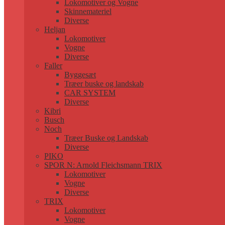
Lokomotiver og Vogne
Skinnemateriel
Diverse
Heljan
Lokomotiver
Vogne
Diverse
Faller
Byggesæt
Træer buske og landskab
CAR SYSTEM
Diverse
Kibri
Busch
Noch
Træer Buske og Landskab
Diverse
PIKO
SPOR N: Arnold Fleichsmann TRIX
Lokomotiver
Vogne
Diverse
TRIX
Lokomotiver
Vogne