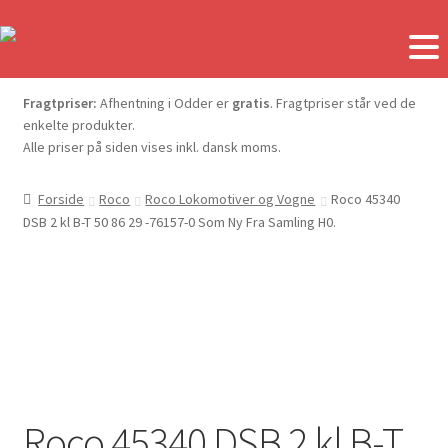
Fragtpriser:
Afhentning i Odder er
gratis
. Fragtpriser står ved de
enkelte produkter.
Alle priser på siden vises inkl. dansk moms.
Forside
Roco
Roco Lokomotiver og Vogne
Roco 45340
DSB 2 kl B-T 50 86 29 -76157-0 Som Ny Fra Samling H0.
Roco 45340 DSB 2 kl B-T