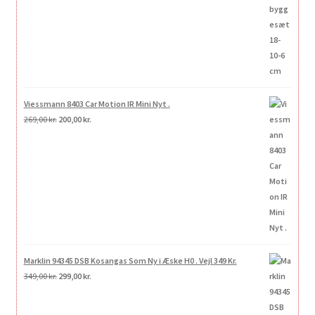
Viessmann 8403 Car Motion IR Mini Nyt .
Den
Den
269,00
kr.
200,00
kr.
oprindelige
aktuelle
pris
pris
var:
er:
269,00 kr..
200,00 kr..
Marklin 94345 DSB Kosangas Som Ny i Æske H0 . Vejl 349 Kr.
Den
Den
349,00
kr.
299,00
kr.
oprindelige
aktuelle
pris
pris