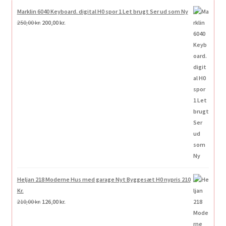
Marklin 6040 Keyboard. digital H0 spor 1 Let brugt Ser ud som Ny
Den
Den
250,00
kr.
200,00
kr.
oprindelige
aktuelle
pris
pris
var:
er:
250,00 kr..
200,00 kr..
Heljan 218 Moderne Hus med garage Nyt Byggesæt H0 nypris 210
Kr.
Den
Den
210,00
kr.
126,00
kr.
oprindelige
aktuelle
pris
pris