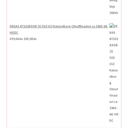
DEKAS 871028 DSB ZE 502 553 Kalundborg Oliraffinaderi ca 1963-66.
H0 DC
Den
Den
379,00
kr.
305,00
kr.
oprindelige
aktuelle
pris
pris
var:
er:
379,00 kr..
305,00 kr..