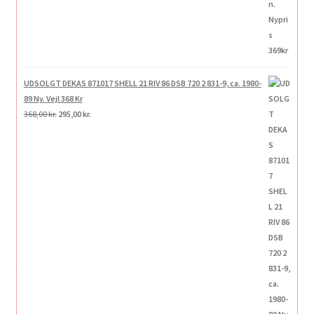
UDSOLGT DEKAS 871017 SHELL 21 RIV 86 DSB 720 2 831-9, ca. 1980-
89 Ny. Vejl 368 Kr
Den
Den
368,00
kr.
295,00
kr.
oprindelige
aktuelle
pris
pris
var:
er:
368,00 kr..
295,00 kr..