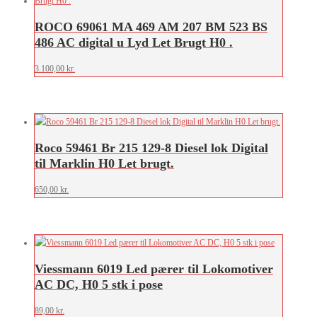
ROCO 69061 MA 469 AM 207 BM 523 BS
486 AC digital u Lyd Let Brugt H0 .
3.100,00
kr.
Roco 59461 Br 215 129-8 Diesel lok Digital
til Marklin H0 Let brugt.
650,00
kr.
Viessmann 6019 Led pærer til Lokomotiver
AC DC, H0 5 stk i pose
89,00
kr.