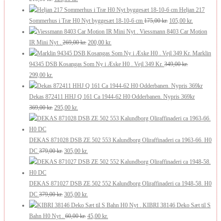
250,00 kr..
oprindelige
200,00 kr..
aktuelle
Heljan 217
pris
pris
Den
Den
Sommerhus i Træ H0 Nyt byggesæt 18-10-6 cm
175,00
kr.
105,00
kr.
var:
er:
oprindelige
aktuelle
Viessmann 8403 Car Motion
210,00 kr..
126,00 kr..
Den
Den
pris
pris
IR Mini Nyt .
269,00
kr.
200,00
kr.
oprindelige
aktuelle
var:
er:
Marklin
pris
pris
175,00 kr..
105,00 kr..
94345 DSB Kosangas Som Ny i Æske H0 . Vejl 349 Kr.
349,00
kr.
Den
Den
var:
er:
299,00
kr.
oprindelige
aktuelle
269,00 kr..
200,00 kr..
pris
pris
Dekas 872411 HHJ Q 161 Ca 1944-62 H0 Odderbanen. Nypris 369kr
var:
er:
Den
Den
369,00
kr.
295,00
kr.
349,00 kr..
299,00 kr..
oprindelige
aktuelle
pris
pris
var:
er:
DEKAS 871028 DSB ZE 502 553 Kalundborg Oliraffinaderi ca 1963-66. H0
369,00 kr..
Den
295,00 kr..
Den
DC
379,00
kr.
305,00
kr.
oprindelige
aktuelle
pris
pris
var:
er:
DEKAS 871027 DSB ZE 502 552 Kalundborg Oliraffinaderi ca 1948-58. H0
379,00 kr..
Den
305,00 kr..
Den
DC
379,00
kr.
305,00
kr.
oprindelige
aktuelle
KIBRI 38146 Deko Sæt til S
pris
Den
pris
Den
Bahn H0 Nyt .
60,00
kr.
45,00
kr.