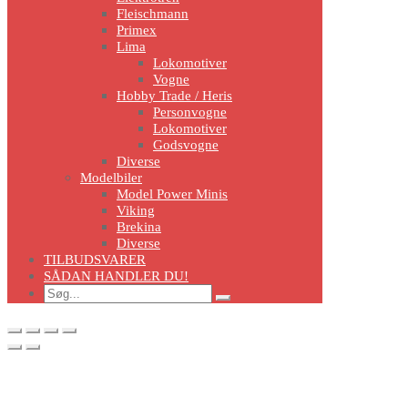
Fleischmann
Primex
Lima
Lokomotiver
Vogne
Hobby Trade / Heris
Personvogne
Lokomotiver
Godsvogne
Diverse
Modelbiler
Model Power Minis
Viking
Brekina
Diverse
TILBUDSVARER
SÅDAN HANDLER DU!
Search