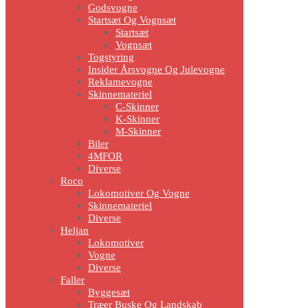
Godsvogne
Startsæt Og Vognsæt
Startsæt
Vognsæt
Togstyring
Insider Årsvogne Og Julevogne
Reklamevogne
Skinnemateriel
C-Skinner
K-Skinner
M-Skinner
Biler
4MFOR
Diverse
Roco
Lokomotiver Og Vogne
Skinnemateriel
Diverse
Heljan
Lokomotiver
Vogne
Diverse
Faller
Byggesæt
Træer Buske Og Landskab