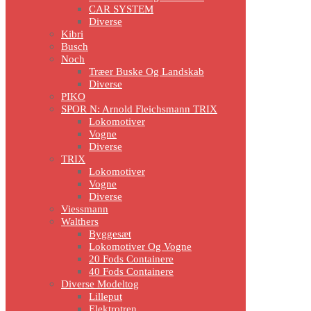
CAR SYSTEM
Diverse
Kibri
Busch
Noch
Træer Buske Og Landskab
Diverse
PIKO
SPOR N: Arnold Fleichsmann TRIX
Lokomotiver
Vogne
Diverse
TRIX
Lokomotiver
Vogne
Diverse
Viessmann
Walthers
Byggesæt
Lokomotiver Og Vogne
20 Fods Containere
40 Fods Containere
Diverse Modeltog
Lilleput
Elektrotren