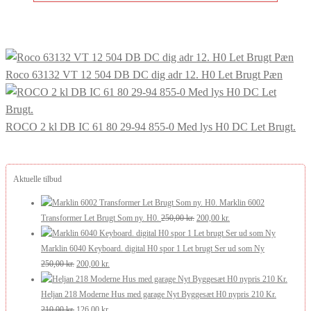
Roco 63132 VT 12 504 DB DC dig adr 12. H0 Let Brugt Pæn
ROCO 2 kl DB IC 61 80 29-94 855-0 Med lys H0 DC Let Brugt.
Aktuelle tilbud
Marklin 6002
Den
Den
Transformer Let Brugt Som ny. H0.
250,00
kr.
200,00
kr.
oprindelige
aktuelle
pris
pris
Marklin 6040 Keyboard. digital H0 spor 1 Let brugt Ser ud som Ny
Den
Den
var:
er:
250,00
kr.
200,00
kr.
oprindelige
aktuelle
250,00 kr..
200,00 kr..
pris
pris
Heljan 218 Moderne Hus med garage Nyt Byggesæt H0 nypris 210 Kr.
var:
Den
er:
Den
210,00
kr.
126,00
kr.