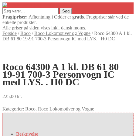
Søg
Søg
efter:
Fragtpriser:
Afhentning i Odder er
gratis
. Fragtpriser står ved de
enkelte produkter.
Alle priser på siden vises inkl. dansk moms.
Forside
/
Roco
/
Roco Lokomotiver og Vogne
/
Roco 64300 A 1 kl.
DB 61 80 19-91 700-3 Personvogn IC med LYS. . H0 DC
Roco 64300 A 1 kl. DB 61 80
19-91 700-3 Personvogn IC
med LYS. . H0 DC
225,00
kr.
Kategorier:
Roco
,
Roco Lokomotiver og Vogne
Beskrivelse