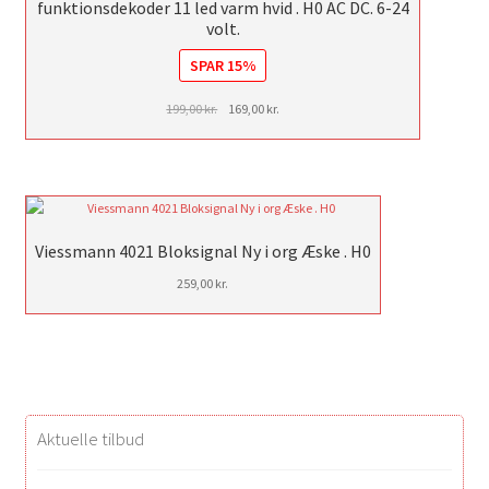
funktionsdekoder 11 led varm hvid . H0 AC DC. 6-24
volt.
SPAR 15%
Den
Den
199,00
kr.
169,00
kr.
oprindelige
aktuelle
pris
pris
var:
er:
199,00 kr..
169,00 kr..
Viessmann 4021 Bloksignal Ny i org Æske . H0
259,00
kr.
Aktuelle tilbud