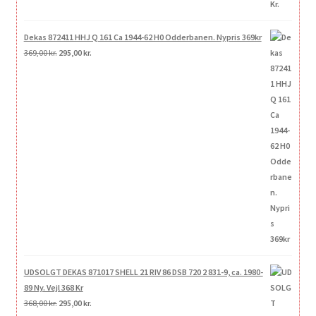
Dekas 872411 HHJ Q 161 Ca 1944-62 H0 Odderbanen. Nypris 369kr
Den
Den
369,00
kr.
295,00
kr.
oprindelige
aktuelle
pris
pris
var:
er:
369,00 kr..
295,00 kr..
UDSOLGT DEKAS 871017 SHELL 21 RIV 86 DSB 720 2 831-9, ca. 1980-
89 Ny. Vejl 368 Kr
Den
Den
368,00
kr.
295,00
kr.