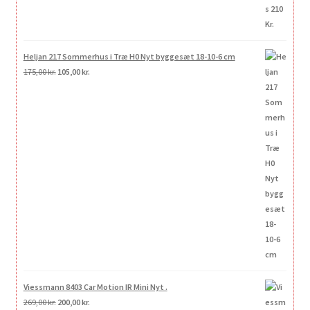
Heljan 217 Sommerhus i Træ H0 Nyt byggesæt 18-10-6 cm
Den
Den
175,00
kr.
105,00
kr.
oprindelige
aktuelle
pris
pris
var:
er:
175,00 kr..
105,00 kr..
Viessmann 8403 Car Motion IR Mini Nyt .
Den
Den
269,00
kr.
200,00
kr.