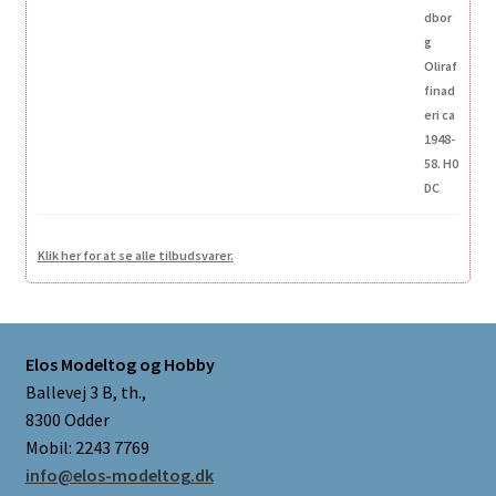
Klik her for at se alle tilbudsvarer.
Elos Modeltog og Hobby
Ballevej 3 B, th.,
8300 Odder
Mobil: 2243 7769
info@elos-modeltog.dk