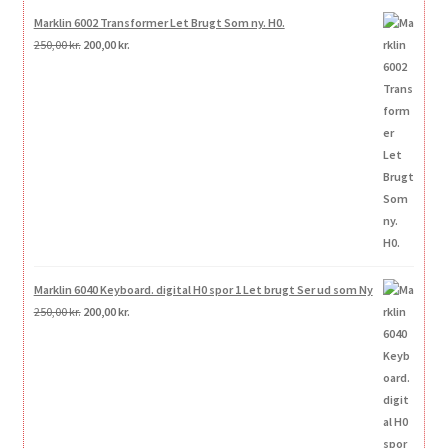
Marklin 6002 Transformer Let Brugt Som ny. H0.
Den
Den
250,00
kr.
200,00
kr.
oprindelige
aktuelle
pris
pris
var:
er:
250,00 kr..
200,00 kr..
Marklin 6040 Keyboard. digital H0 spor 1 Let brugt Ser ud som Ny
Den
Den
250,00
kr.
200,00
kr.
oprindelige
aktuelle
pris
pris
var:
er:
250,00 kr..
200,00 kr..