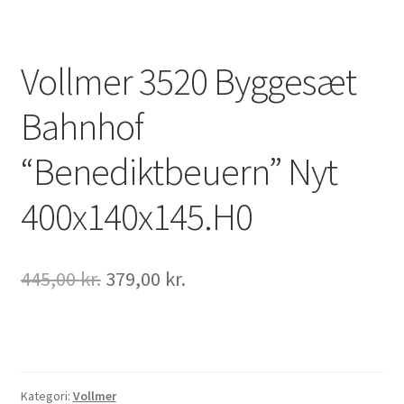
Vollmer 3520 Byggesæt
Bahnhof
“Benediktbeuern” Nyt
400x140x145.H0
Den
Den
445,00
kr.
379,00
kr.
oprindelige
aktuelle
pris
pris
var:
er:
445,00 kr..
379,00 kr..
Kategori:
Vollmer