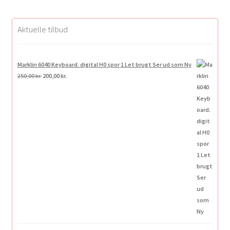
Aktuelle tilbud
Marklin 6040 Keyboard. digital H0 spor 1 Let brugt Ser ud som Ny
Den
Den
250,00
kr.
200,00
kr.
oprindelige
aktuelle
pris
pris
var:
er:
250,00 kr..
200,00 kr..