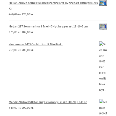
Heljan 218 Moderne Hus med garage Nyt Byggesæt H0 nypris 210
Kr.
Den
Den
210,00
kr.
126,00
kr.
oprindelige
aktuelle
pris
pris
Heljan 217 Sommerhus i Træ H0 Nyt byggesæt 18-10-6 cm
var:
er:
Den
Den
175,00
kr.
105,00
kr.
210,00 kr..
126,00 kr..
oprindelige
aktuelle
pris
pris
Viessmann 8403 Car Motion IR Mini Nyt .
var:
er:
Den
Den
269,00
kr.
200,00
kr.
175,00 kr..
105,00 kr..
oprindelige
aktuelle
pris
pris
var:
er:
269,00 kr..
200,00 kr..
Marklin 94345 DSB Kosangas Som Ny i Æske H0 . Vejl 349 Kr.
Den
Den
349,00
kr.
299,00
kr.
oprindelige
aktuelle